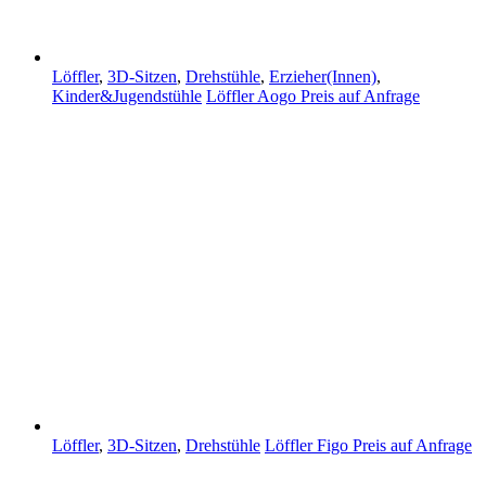
Löffler
,
3D-Sitzen
,
Drehstühle
,
Erzieher(Innen)
,
Kinder&Jugendstühle
Löffler Aogo
Preis auf Anfrage
Löffler
,
3D-Sitzen
,
Drehstühle
Löffler Figo
Preis auf Anfrage