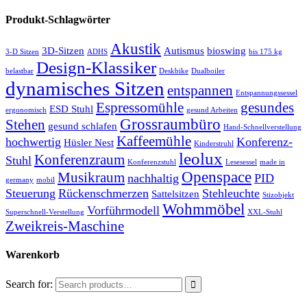
Produkt-Schlagwörter
Akustik
3D-Sitzen
Autismus
bioswing
3-D Sitzen
ADHS
bis 175 kg
Design-Klassiker
belastbar
Deskbike
Dualboiler
dynamisches Sitzen
entspannen
Entspannungssessel
Espressomühle
gesundes
ESD Stuhl
ergonomisch
gesund Arbeiten
Grossraumbüro
Stehen
gesund schlafen
Hand-Schnellverstellung
Kaffeemühle
hochwertig
Konferenz-
Hüsler Nest
Kinderstruhl
leolux
Konferenzraum
Stuhl
Konferenzstuhl
Lesesessel
made in
Openspace
Musikraum
nachhaltig
PID
germany
mobil
Steuerung
Rückenschmerzen
Stehleuchte
Sattelsitzen
Stizobjekt
Wohmmöbel
Vorführmodell
Superschnell-Verstellung
XXL-Stuhl
Zweikreis-Maschine
Warenkorb
Search for: