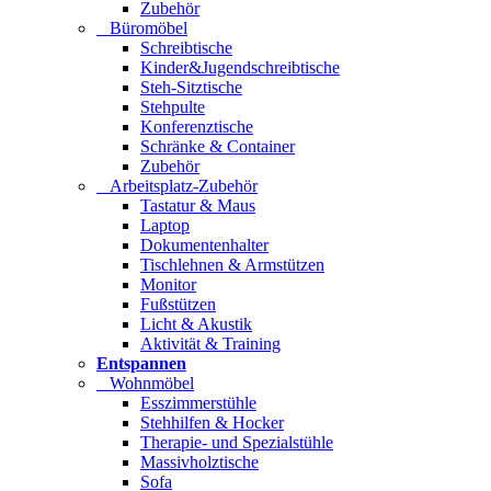
Zubehör
Büromöbel
Schreibtische
Kinder&Jugendschreibtische
Steh-Sitztische
Stehpulte
Konferenztische
Schränke & Container
Zubehör
Arbeitsplatz-Zubehör
Tastatur & Maus
Laptop
Dokumentenhalter
Tischlehnen & Armstützen
Monitor
Fußstützen
Licht & Akustik
Aktivität & Training
Entspannen
Wohnmöbel
Esszimmerstühle
Stehhilfen & Hocker
Therapie- und Spezialstühle
Massivholztische
Sofa