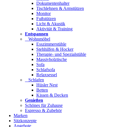
Dokumentenhalter
Tischlehnen & Armstützen
Monitor
Fußstützen
Licht & Akustik
Aktivität & Training
Entspannen
Wohnmöbel
Esszimmerstühle
Stehhilfen & Hocker
Therapie- und Spezialstühle
Massivholztische
Sofa
Schlafsofa
Relaxsessel
Schlafen
Hüsler Nest
Betten
Kissen & Decken
Genießen
Schönes für Zuhause
Espresso & Zubehör
Marken
Sitzkonzepte
Angebote