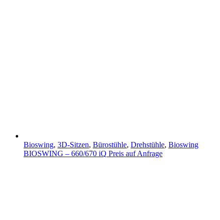
Bioswing
,
3D-Sitzen
,
Bürostühle
,
Drehstühle
,
Bioswing
BIOSWING – 660/670 iQ
Preis auf Anfrage