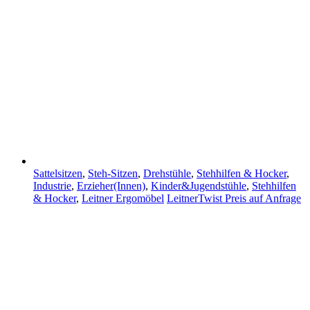
Sattelsitzen
,
Steh-Sitzen
,
Drehstühle
,
Stehhilfen & Hocker
,
Industrie
,
Erzieher(Innen)
,
Kinder&Jugendstühle
,
Stehhilfen
& Hocker
,
Leitner Ergomöbel
LeitnerTwist
Preis auf Anfrage