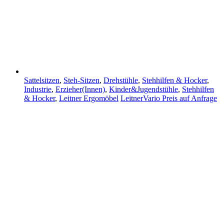
Sattelsitzen
,
Steh-Sitzen
,
Drehstühle
,
Stehhilfen & Hocker
,
Industrie
,
Erzieher(Innen)
,
Kinder&Jugendstühle
,
Stehhilfen
& Hocker
,
Leitner Ergomöbel
LeitnerVario
Preis auf Anfrage