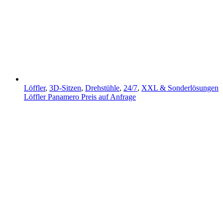
Löffler
,
3D-Sitzen
,
Drehstühle
,
24/7
,
XXL & Sonderlösungen
Löffler Panamero
Preis auf Anfrage