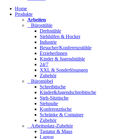
Home
Produkte
Arbeiten
Bürostühle
Drehstühle
Stehhilfen & Hocker
Industrie
Besucher/Konferenzstühle
ErzieherInnen
Kinder & Jugendstühle
24/7
XXL & Sonderlösungen
Zubehör
Büromöbel
Schreibtische
Kinder&Jugendschreibtische
Steh-Sitztische
Stehpulte
Konferenztische
Schränke & Container
Zubehör
Arbeitsplatz-Zubehör
Tastatur & Maus
Laptop