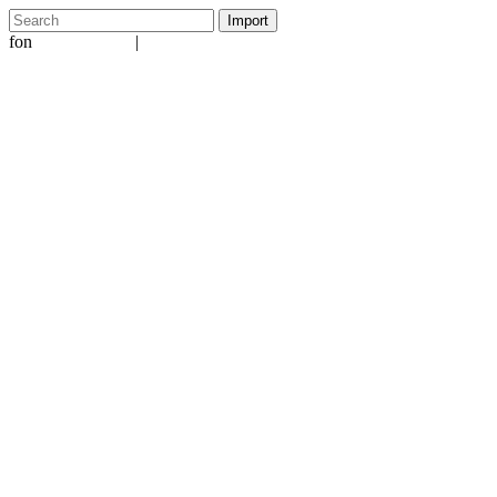
fon
|
+49 5231 601651
info@ergo-nomie.de