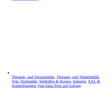
Therapie- und Spezialstühle
,
Therapie- und Trippelstühle
,
Vela
,
Drehstühle
,
Stehhilfen & Hocker
,
Industrie
,
XXL &
Sonderlösungen
Vela Salsa
Preis auf Anfrage