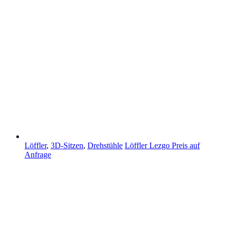
Löffler
,
3D-Sitzen
,
Drehstühle
Löffler Lezgo
Preis auf
Anfrage