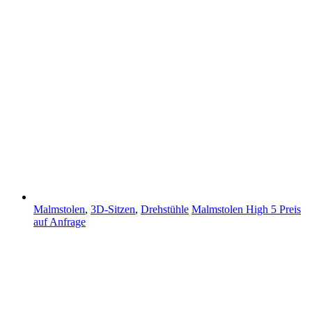
Malmstolen
,
3D-Sitzen
,
Drehstühle
Malmstolen High 5
Preis
auf Anfrage