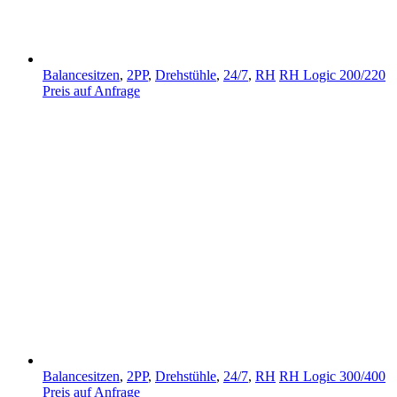
Balancesitzen
,
2PP
,
Drehstühle
,
24/7
,
RH
RH Logic 200/220
Preis auf Anfrage
Balancesitzen
,
2PP
,
Drehstühle
,
24/7
,
RH
RH Logic 300/400
Preis auf Anfrage