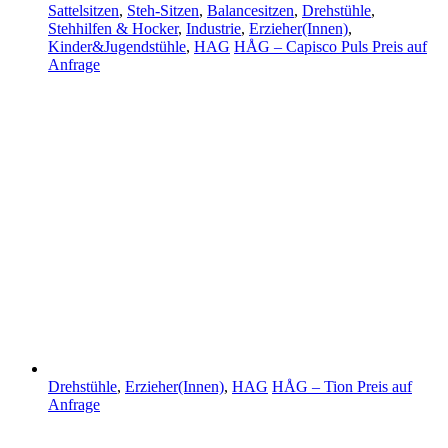
Sattelsitzen
,
Steh-Sitzen
,
Balancesitzen
,
Drehstühle
,
Stehhilfen & Hocker
,
Industrie
,
Erzieher(Innen)
,
Kinder&Jugendstühle
,
HAG
HÅG – Capisco Puls
Preis auf
Anfrage
Drehstühle
,
Erzieher(Innen)
,
HAG
HÅG – Tion
Preis auf
Anfrage