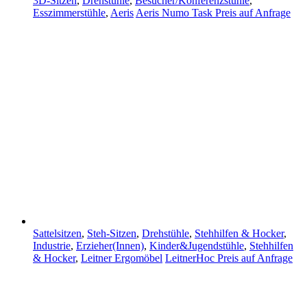
3D-Sitzen
,
Drehstühle
,
Besucher/Konferenzstühle
,
Esszimmerstühle
,
Aeris
Aeris Numo Task
Preis auf Anfrage
Sattelsitzen
,
Steh-Sitzen
,
Drehstühle
,
Stehhilfen & Hocker
,
Industrie
,
Erzieher(Innen)
,
Kinder&Jugendstühle
,
Stehhilfen
& Hocker
,
Leitner Ergomöbel
LeitnerHoc
Preis auf Anfrage