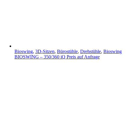
Bioswing
,
3D-Sitzen
,
Bürostühle
,
Drehstühle
,
Bioswing
BIOSWING – 350/360 iQ
Preis auf Anfrage