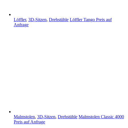
Löffler
,
3D-Sitzen
,
Drehstühle
Löffler Tango
Preis auf
Anfrage
Malmstolen
,
3D-Sitzen
,
Drehstühle
Malmstolen Classic 4000
Preis auf Anfrage