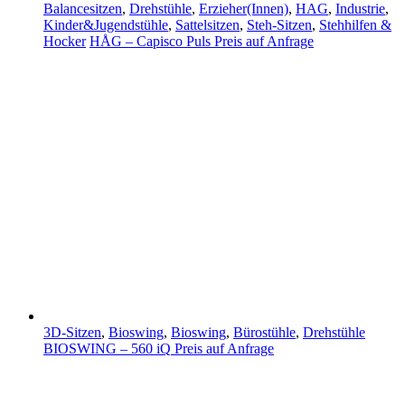
Balancesitzen
,
Drehstühle
,
Erzieher(Innen)
,
HAG
,
Industrie
,
Kinder&Jugendstühle
,
Sattelsitzen
,
Steh-Sitzen
,
Stehhilfen &
Hocker
HÅG – Capisco Puls
Preis auf Anfrage
3D-Sitzen
,
Bioswing
,
Bioswing
,
Bürostühle
,
Drehstühle
BIOSWING – 560 iQ
Preis auf Anfrage