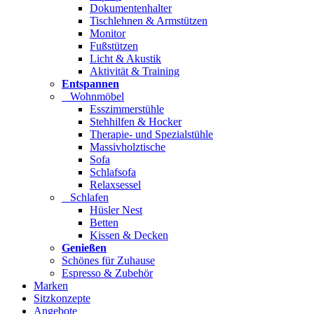
Dokumentenhalter
Tischlehnen & Armstützen
Monitor
Fußstützen
Licht & Akustik
Aktivität & Training
Entspannen
Wohnmöbel
Esszimmerstühle
Stehhilfen & Hocker
Therapie- und Spezialstühle
Massivholztische
Sofa
Schlafsofa
Relaxsessel
Schlafen
Hüsler Nest
Betten
Kissen & Decken
Genießen
Schönes für Zuhause
Espresso & Zubehör
Marken
Sitzkonzepte
Angebote