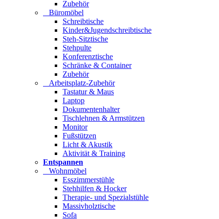
Zubehör
Büromöbel
Schreibtische
Kinder&Jugendschreibtische
Steh-Sitztische
Stehpulte
Konferenztische
Schränke & Container
Zubehör
Arbeitsplatz-Zubehör
Tastatur & Maus
Laptop
Dokumentenhalter
Tischlehnen & Armstützen
Monitor
Fußstützen
Licht & Akustik
Aktivität & Training
Entspannen
Wohnmöbel
Esszimmerstühle
Stehhilfen & Hocker
Therapie- und Spezialstühle
Massivholztische
Sofa