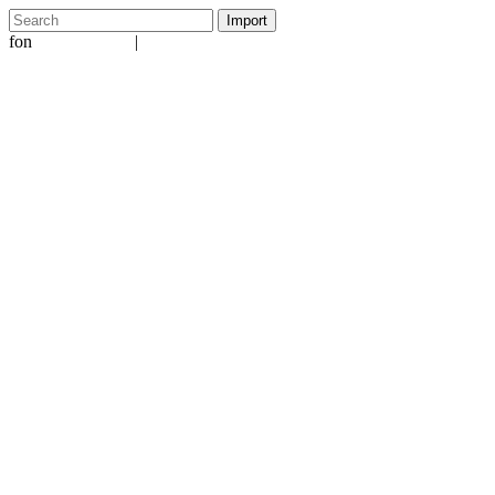
fon
|
+49 5231 601651
info@ergo-nomie.de