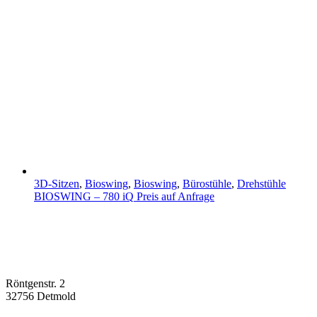
3D-Sitzen
,
Bioswing
,
Bioswing
,
Bürostühle
,
Drehstühle
BIOSWING – 780 iQ
Preis auf Anfrage
Röntgenstr. 2
32756 Detmold