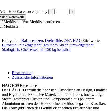
AG - H09 Excellence quantity
In den Warenkorb
f Merkliste ...
Von Merkliste entfernen ...
f Merkliste ...
Kategorien:
Balancesitzen
,
Drehstühle
,
24/7
,
HAG
Stichworte:
Bürostuhl
,
rückengerecht
,
gesundes Sitzen
,
umweltgerecht
,
ökologisch
,
Chefsessel
,
bis 150 kg belastbar
Beschreibung
Zusätzliche Informationen
HÅG
H09 Excellence
Der HÅG H09 erfüllt die höchsten Ansprüche an Design, Qualität
und Ergonomie. Exklusive Materialien: feine Leder, hochwertige
Stoffe, gesteppter Rücken und Komponenten aus poliertem
Aluminium machen den H09 zu einem zeitlos eleganten Klassiker.
Die Form gibt Ihnen das Gefühl einer echten Privatsphäre und