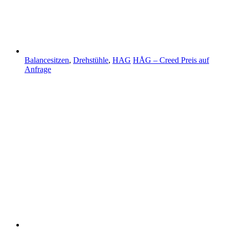
Balancesitzen
,
Drehstühle
,
HAG
HÅG – Creed
Preis auf
Anfrage