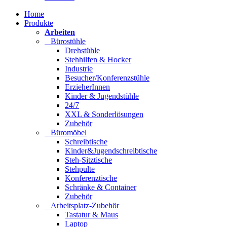
Home
Produkte
Arbeiten
Bürostühle
Drehstühle
Stehhilfen & Hocker
Industrie
Besucher/Konferenzstühle
ErzieherInnen
Kinder & Jugendstühle
24/7
XXL & Sonderlösungen
Zubehör
Büromöbel
Schreibtische
Kinder&Jugendschreibtische
Steh-Sitztische
Stehpulte
Konferenztische
Schränke & Container
Zubehör
Arbeitsplatz-Zubehör
Tastatur & Maus
Laptop