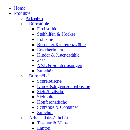
Home
Produkte
Arbeiten
Bürostühle
Drehstühle
Stehhilfen & Hocker
Industrie
Besucher/Konferenzstühle
ErzieherInnen
Kinder & Jugendstühle
24/7
XXL & Sonderlösungen
Zubehör
Büromöbel
Schreibtische
Kinder&Jugendschreibtische
Steh-Sitztische
Stehpulte
Konferenztische
Schränke & Container
Zubehör
Arbeitsplatz-Zubehör
Tastatur & Maus
Laptop