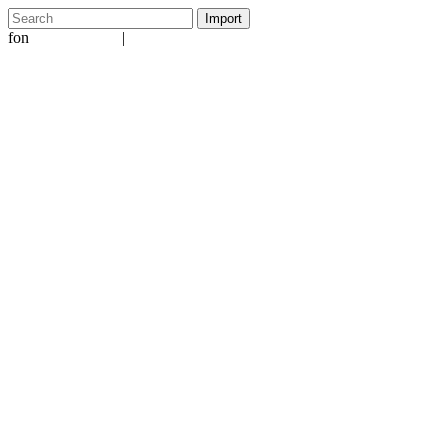
fon
|
+49 5231 601651
info@ergo-nomie.de