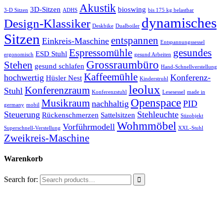
Akustik
3D-Sitzen
bioswing
3-D Sitzen
ADHS
bis 175 kg belastbar
dynamisches
Design-Klassiker
Deskbike
Dualboiler
Sitzen
entspannen
Einkreis-Maschine
Entspannungssessel
Espressomühle
gesundes
ESD Stuhl
ergonomisch
gesund Arbeiten
Grossraumbüro
Stehen
gesund schlafen
Hand-Schnellverstellung
Kaffeemühle
hochwertig
Konferenz-
Hüsler Nest
Kinderstruhl
leolux
Konferenzraum
Stuhl
Konferenzstuhl
Lesesessel
made in
Openspace
Musikraum
nachhaltig
PID
germany
mobil
Steuerung
Stehleuchte
Rückenschmerzen
Sattelsitzen
Stizobjekt
Wohmmöbel
Vorführmodell
Superschnell-Verstellung
XXL-Stuhl
Zweikreis-Maschine
Warenkorb
Search for: