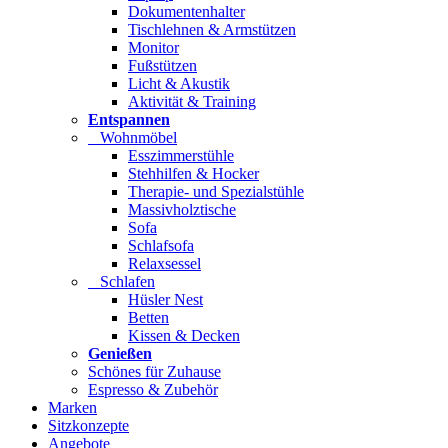
Dokumentenhalter
Tischlehnen & Armstützen
Monitor
Fußstützen
Licht & Akustik
Aktivität & Training
Entspannen
Wohnmöbel
Esszimmerstühle
Stehhilfen & Hocker
Therapie- und Spezialstühle
Massivholztische
Sofa
Schlafsofa
Relaxsessel
Schlafen
Hüsler Nest
Betten
Kissen & Decken
Genießen
Schönes für Zuhause
Espresso & Zubehör
Marken
Sitzkonzepte
Angebote