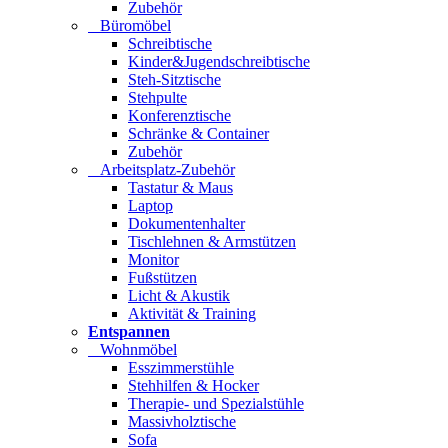
Zubehör
Büromöbel
Schreibtische
Kinder&Jugendschreibtische
Steh-Sitztische
Stehpulte
Konferenztische
Schränke & Container
Zubehör
Arbeitsplatz-Zubehör
Tastatur & Maus
Laptop
Dokumentenhalter
Tischlehnen & Armstützen
Monitor
Fußstützen
Licht & Akustik
Aktivität & Training
Entspannen
Wohnmöbel
Esszimmerstühle
Stehhilfen & Hocker
Therapie- und Spezialstühle
Massivholztische
Sofa