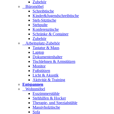
Zubehör
Büromöbel
Schreibtische
Kinder&Jugendschreibtische
Steh-Sitztische
Stehpulte
Konferenztische
Schränke & Container
Zubehör
Arbeitsplatz-Zubehör
Tastatur & Maus
Laptop
Dokumentenhalter
Tischlehnen & Armstützen
Monitor
Fußstützen
Licht & Akustik
Aktivität & Training
Entspannen
Wohnmöbel
Esszimmerstühle
Stehhilfen & Hocker
Therapie- und Spezialstühle
Massivholztische
Sofa