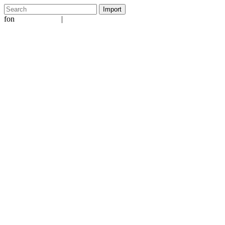
fon
|
+49 5231 601651
info@ergo-nomie.de