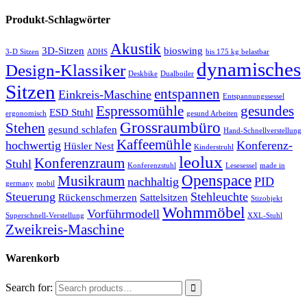
Produkt-Schlagwörter
Akustik
3D-Sitzen
bioswing
3-D Sitzen
ADHS
bis 175 kg belastbar
dynamisches
Design-Klassiker
Deskbike
Dualboiler
Sitzen
entspannen
Einkreis-Maschine
Entspannungssessel
Espressomühle
gesundes
ESD Stuhl
ergonomisch
gesund Arbeiten
Grossraumbüro
Stehen
gesund schlafen
Hand-Schnellverstellung
Kaffeemühle
hochwertig
Konferenz-
Hüsler Nest
Kinderstruhl
leolux
Konferenzraum
Stuhl
Konferenzstuhl
Lesesessel
made in
Openspace
Musikraum
nachhaltig
PID
germany
mobil
Steuerung
Stehleuchte
Rückenschmerzen
Sattelsitzen
Stizobjekt
Wohmmöbel
Vorführmodell
Superschnell-Verstellung
XXL-Stuhl
Zweikreis-Maschine
Warenkorb
Search for: