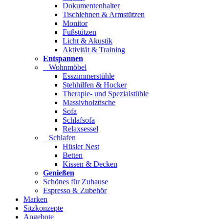
Dokumentenhalter
Tischlehnen & Armstützen
Monitor
Fußstützen
Licht & Akustik
Aktivität & Training
Entspannen
Wohnmöbel
Esszimmerstühle
Stehhilfen & Hocker
Therapie- und Spezialstühle
Massivholztische
Sofa
Schlafsofa
Relaxsessel
Schlafen
Hüsler Nest
Betten
Kissen & Decken
Genießen
Schönes für Zuhause
Espresso & Zubehör
Marken
Sitzkonzepte
Angebote