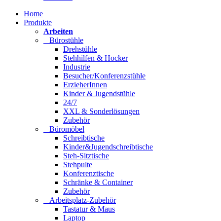
Home
Produkte
Arbeiten
Bürostühle
Drehstühle
Stehhilfen & Hocker
Industrie
Besucher/Konferenzstühle
ErzieherInnen
Kinder & Jugendstühle
24/7
XXL & Sonderlösungen
Zubehör
Büromöbel
Schreibtische
Kinder&Jugendschreibtische
Steh-Sitztische
Stehpulte
Konferenztische
Schränke & Container
Zubehör
Arbeitsplatz-Zubehör
Tastatur & Maus
Laptop