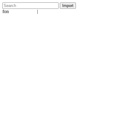
fon
|
+49 5231 601651
info@ergo-nomie.de