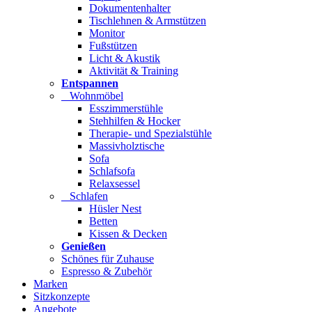
Dokumentenhalter
Tischlehnen & Armstützen
Monitor
Fußstützen
Licht & Akustik
Aktivität & Training
Entspannen
Wohnmöbel
Esszimmerstühle
Stehhilfen & Hocker
Therapie- und Spezialstühle
Massivholztische
Sofa
Schlafsofa
Relaxsessel
Schlafen
Hüsler Nest
Betten
Kissen & Decken
Genießen
Schönes für Zuhause
Espresso & Zubehör
Marken
Sitzkonzepte
Angebote