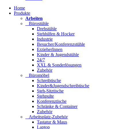
Home
Produkte
Arbeiten
Bürostühle
Drehstühle
Stehhilfen & Hocker
Industrie
Besucher/Konferenzstühle
ErzieherInnen
Kinder & Jugendstühle
24/7
XXL & Sonderlösungen
Zubehör
Büromöbel
Schreibtische
Kinder&Jugendschreibtische
Steh-Sitztische
Stehpulte
Konferenztische
Schränke & Container
Zubehör
Arbeitsplatz-Zubehör
Tastatur & Maus
Laptop