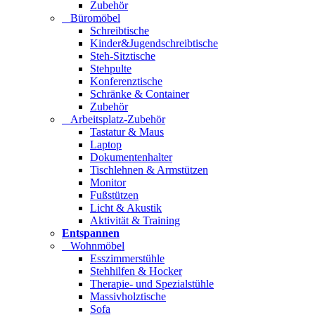
Zubehör
Büromöbel
Schreibtische
Kinder&Jugendschreibtische
Steh-Sitztische
Stehpulte
Konferenztische
Schränke & Container
Zubehör
Arbeitsplatz-Zubehör
Tastatur & Maus
Laptop
Dokumentenhalter
Tischlehnen & Armstützen
Monitor
Fußstützen
Licht & Akustik
Aktivität & Training
Entspannen
Wohnmöbel
Esszimmerstühle
Stehhilfen & Hocker
Therapie- und Spezialstühle
Massivholztische
Sofa