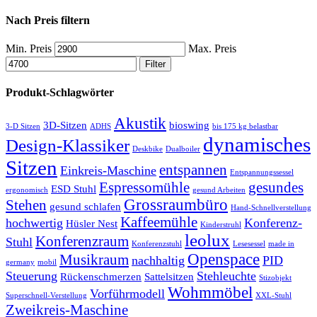
Nach Preis filtern
Min. Preis
Max. Preis
Filter
Produkt-Schlagwörter
Akustik
3D-Sitzen
bioswing
3-D Sitzen
ADHS
bis 175 kg belastbar
dynamisches
Design-Klassiker
Deskbike
Dualboiler
Sitzen
entspannen
Einkreis-Maschine
Entspannungssessel
Espressomühle
gesundes
ESD Stuhl
ergonomisch
gesund Arbeiten
Grossraumbüro
Stehen
gesund schlafen
Hand-Schnellverstellung
Kaffeemühle
hochwertig
Konferenz-
Hüsler Nest
Kinderstruhl
leolux
Konferenzraum
Stuhl
Konferenzstuhl
Lesesessel
made in
Openspace
Musikraum
nachhaltig
PID
germany
mobil
Steuerung
Stehleuchte
Rückenschmerzen
Sattelsitzen
Stizobjekt
Wohmmöbel
Vorführmodell
Superschnell-Verstellung
XXL-Stuhl
Zweikreis-Maschine