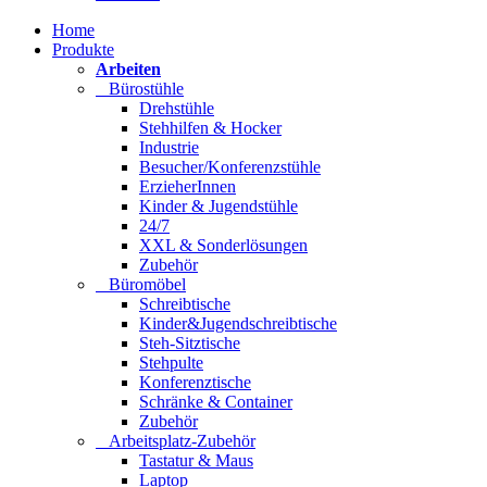
Home
Produkte
Arbeiten
Bürostühle
Drehstühle
Stehhilfen & Hocker
Industrie
Besucher/Konferenzstühle
ErzieherInnen
Kinder & Jugendstühle
24/7
XXL & Sonderlösungen
Zubehör
Büromöbel
Schreibtische
Kinder&Jugendschreibtische
Steh-Sitztische
Stehpulte
Konferenztische
Schränke & Container
Zubehör
Arbeitsplatz-Zubehör
Tastatur & Maus
Laptop