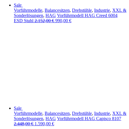
Sale
Vorführmodelle
,
Balancesitzen
,
Drehstühle
,
Industrie
,
XXL &
Sonderlösungen
,
HAG
Vorführmodell HAG Creed 6004
ESD Stuhl
2.152,00
€
990,00
€
Sale
Vorführmodelle
,
Balancesitzen
,
Drehstühle
,
Industrie
,
XXL &
Sonderlösungen
,
HAG
Vorführmodell HAG Capisco 8107
2.448,00
€
1.590,00
€