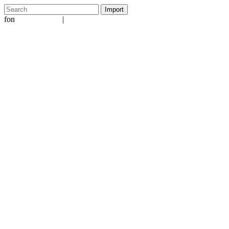
fon
|
+49 5231 601651
info@ergo-nomie.de