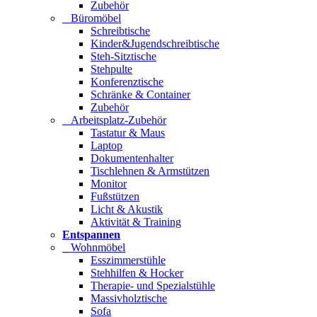
Zubehör
Büromöbel
Schreibtische
Kinder&Jugendschreibtische
Steh-Sitztische
Stehpulte
Konferenztische
Schränke & Container
Zubehör
Arbeitsplatz-Zubehör
Tastatur & Maus
Laptop
Dokumentenhalter
Tischlehnen & Armstützen
Monitor
Fußstützen
Licht & Akustik
Aktivität & Training
Entspannen
Wohnmöbel
Esszimmerstühle
Stehhilfen & Hocker
Therapie- und Spezialstühle
Massivholztische
Sofa