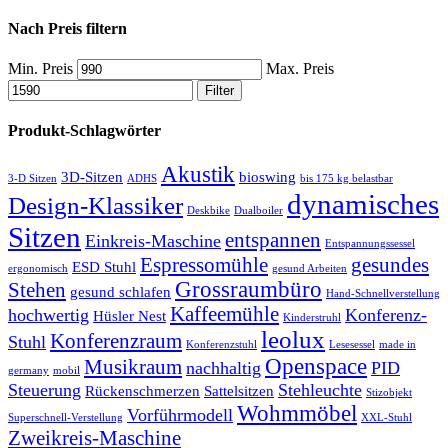
Nach Preis filtern
Min. Preis
Max. Preis
Filter
Produkt-Schlagwörter
Akustik
3D-Sitzen
bioswing
3-D Sitzen
ADHS
bis 175 kg belastbar
dynamisches
Design-Klassiker
Deskbike
Dualboiler
Sitzen
entspannen
Einkreis-Maschine
Entspannungssessel
Espressomühle
gesundes
ESD Stuhl
ergonomisch
gesund Arbeiten
Grossraumbüro
Stehen
gesund schlafen
Hand-Schnellverstellung
Kaffeemühle
hochwertig
Konferenz-
Hüsler Nest
Kinderstruhl
leolux
Konferenzraum
Stuhl
Konferenzstuhl
Lesesessel
made in
Openspace
Musikraum
nachhaltig
PID
germany
mobil
Steuerung
Stehleuchte
Rückenschmerzen
Sattelsitzen
Stizobjekt
Wohmmöbel
Vorführmodell
Superschnell-Verstellung
XXL-Stuhl
Zweikreis-Maschine