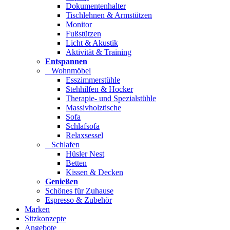
Dokumentenhalter
Tischlehnen & Armstützen
Monitor
Fußstützen
Licht & Akustik
Aktivität & Training
Entspannen
Wohnmöbel
Esszimmerstühle
Stehhilfen & Hocker
Therapie- und Spezialstühle
Massivholztische
Sofa
Schlafsofa
Relaxsessel
Schlafen
Hüsler Nest
Betten
Kissen & Decken
Genießen
Schönes für Zuhause
Espresso & Zubehör
Marken
Sitzkonzepte
Angebote