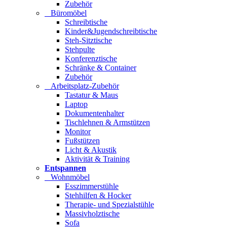
Zubehör
Büromöbel
Schreibtische
Kinder&Jugendschreibtische
Steh-Sitztische
Stehpulte
Konferenztische
Schränke & Container
Zubehör
Arbeitsplatz-Zubehör
Tastatur & Maus
Laptop
Dokumentenhalter
Tischlehnen & Armstützen
Monitor
Fußstützen
Licht & Akustik
Aktivität & Training
Entspannen
Wohnmöbel
Esszimmerstühle
Stehhilfen & Hocker
Therapie- und Spezialstühle
Massivholztische
Sofa