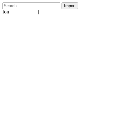
fon
|
+49 5231 601651
info@ergo-nomie.de