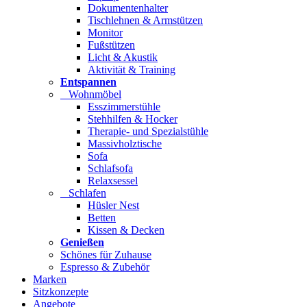
Dokumentenhalter
Tischlehnen & Armstützen
Monitor
Fußstützen
Licht & Akustik
Aktivität & Training
Entspannen
Wohnmöbel
Esszimmerstühle
Stehhilfen & Hocker
Therapie- und Spezialstühle
Massivholztische
Sofa
Schlafsofa
Relaxsessel
Schlafen
Hüsler Nest
Betten
Kissen & Decken
Genießen
Schönes für Zuhause
Espresso & Zubehör
Marken
Sitzkonzepte
Angebote