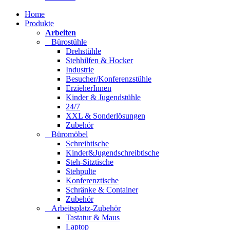
Home
Produkte
Arbeiten
Bürostühle
Drehstühle
Stehhilfen & Hocker
Industrie
Besucher/Konferenzstühle
ErzieherInnen
Kinder & Jugendstühle
24/7
XXL & Sonderlösungen
Zubehör
Büromöbel
Schreibtische
Kinder&Jugendschreibtische
Steh-Sitztische
Stehpulte
Konferenztische
Schränke & Container
Zubehör
Arbeitsplatz-Zubehör
Tastatur & Maus
Laptop