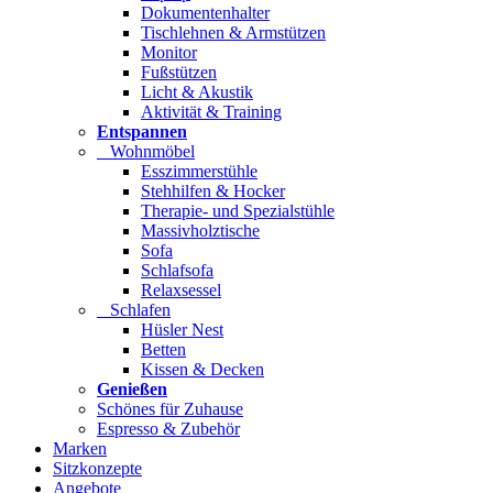
Dokumentenhalter
Tischlehnen & Armstützen
Monitor
Fußstützen
Licht & Akustik
Aktivität & Training
Entspannen
Wohnmöbel
Esszimmerstühle
Stehhilfen & Hocker
Therapie- und Spezialstühle
Massivholztische
Sofa
Schlafsofa
Relaxsessel
Schlafen
Hüsler Nest
Betten
Kissen & Decken
Genießen
Schönes für Zuhause
Espresso & Zubehör
Marken
Sitzkonzepte
Angebote