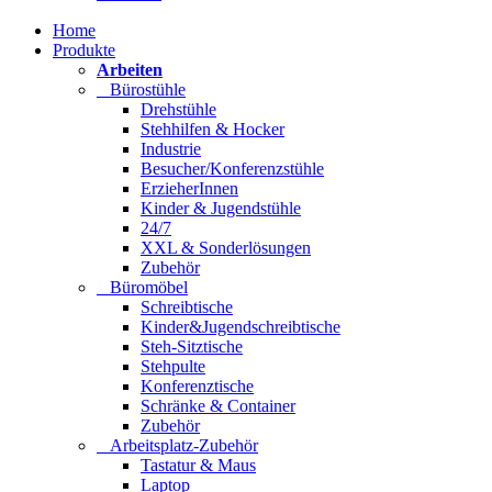
Home
Produkte
Arbeiten
Bürostühle
Drehstühle
Stehhilfen & Hocker
Industrie
Besucher/Konferenzstühle
ErzieherInnen
Kinder & Jugendstühle
24/7
XXL & Sonderlösungen
Zubehör
Büromöbel
Schreibtische
Kinder&Jugendschreibtische
Steh-Sitztische
Stehpulte
Konferenztische
Schränke & Container
Zubehör
Arbeitsplatz-Zubehör
Tastatur & Maus
Laptop