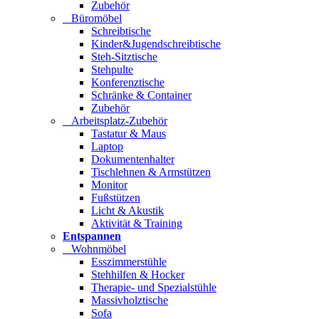
Zubehör
Büromöbel
Schreibtische
Kinder&Jugendschreibtische
Steh-Sitztische
Stehpulte
Konferenztische
Schränke & Container
Zubehör
Arbeitsplatz-Zubehör
Tastatur & Maus
Laptop
Dokumentenhalter
Tischlehnen & Armstützen
Monitor
Fußstützen
Licht & Akustik
Aktivität & Training
Entspannen
Wohnmöbel
Esszimmerstühle
Stehhilfen & Hocker
Therapie- und Spezialstühle
Massivholztische
Sofa