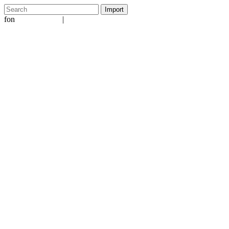
fon
|
+49 5231 601651
info@ergo-nomie.de