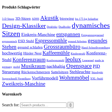
Produkt-Schlagwörter
Akustik
3D-Sitzen
bioswing
3-D Sitzen
ADHS
bis 175 kg belastbar
dynamisches
Design-Klassiker
Deskbike
Dualboiler
Sitzen
entspannen
Einkreis-Maschine
Entspannungssessel
Espressomühle
gesundes
ESD Stuhl
ergonomisch
gesund Arbeiten
Grossraumbüro
Stehen
gesund schlafen
Hand-Schnellverstellung
Kaffeemühle
hochwertig
Konferenz-
Hüsler Nest
Kinderstruhl
leolux
Konferenzraum
Stuhl
Konferenzstuhl
Lesesessel
made in
Openspace
Musikraum
nachhaltig
PID
germany
mobil
Steuerung
Stehleuchte
Rückenschmerzen
Sattelsitzen
Stizobjekt
Wohmmöbel
Vorführmodell
Superschnell-Verstellung
XXL-Stuhl
Zweikreis-Maschine
Warenkorb
Search for: