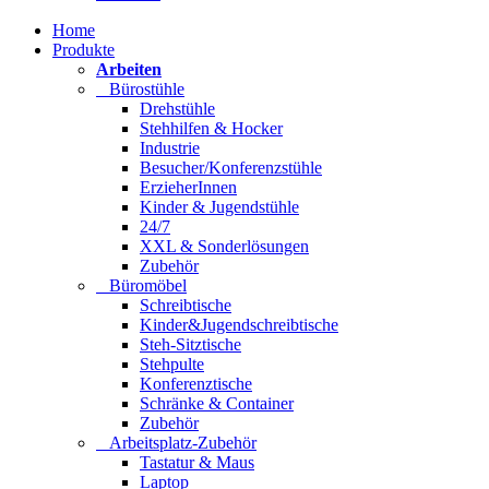
Home
Produkte
Arbeiten
Bürostühle
Drehstühle
Stehhilfen & Hocker
Industrie
Besucher/Konferenzstühle
ErzieherInnen
Kinder & Jugendstühle
24/7
XXL & Sonderlösungen
Zubehör
Büromöbel
Schreibtische
Kinder&Jugendschreibtische
Steh-Sitztische
Stehpulte
Konferenztische
Schränke & Container
Zubehör
Arbeitsplatz-Zubehör
Tastatur & Maus
Laptop