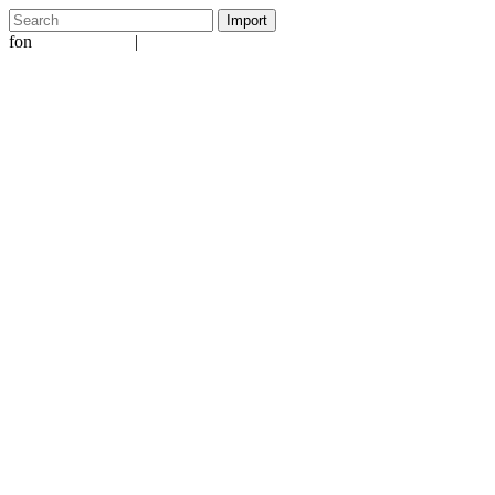
fon
|
+49 5231 601651
info@ergo-nomie.de