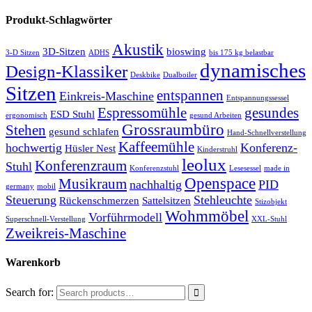
Produkt-Schlagwörter
Akustik
3D-Sitzen
bioswing
3-D Sitzen
ADHS
bis 175 kg belastbar
dynamisches
Design-Klassiker
Deskbike
Dualboiler
Sitzen
entspannen
Einkreis-Maschine
Entspannungssessel
Espressomühle
gesundes
ESD Stuhl
ergonomisch
gesund Arbeiten
Grossraumbüro
Stehen
gesund schlafen
Hand-Schnellverstellung
Kaffeemühle
hochwertig
Konferenz-
Hüsler Nest
Kinderstruhl
leolux
Konferenzraum
Stuhl
Konferenzstuhl
Lesesessel
made in
Openspace
Musikraum
nachhaltig
PID
germany
mobil
Steuerung
Stehleuchte
Rückenschmerzen
Sattelsitzen
Stizobjekt
Wohmmöbel
Vorführmodell
Superschnell-Verstellung
XXL-Stuhl
Zweikreis-Maschine
Warenkorb
Search for: