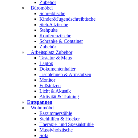
Zubehör
Büromöbel
Schreibtische
Kinder&Jugendschreibtische
Steh-Sitztische
Stehpulte
Konferenztische
Schränke & Container
Zubehör
Arbeitsplatz-Zubehör
Tastatur & Maus
Laptop
Dokumentenhalter
Tischlehnen & Armstützen
Monitor
Fußstützen
Licht & Akustik
Aktivität & Training
Entspannen
Wohnmöbel
Esszimmerstühle
Stehhilfen & Hocker
Therapie- und Spezialstühle
Massivholztische
Sofa