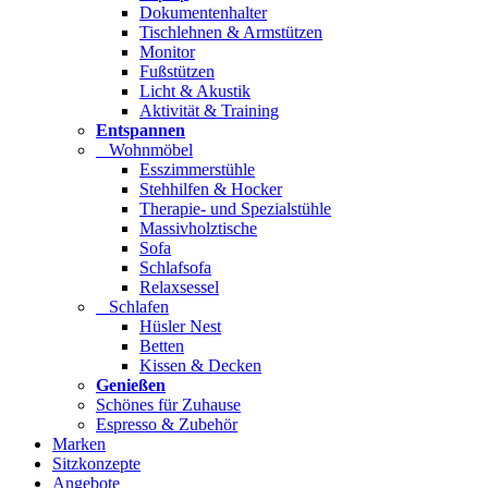
Dokumentenhalter
Tischlehnen & Armstützen
Monitor
Fußstützen
Licht & Akustik
Aktivität & Training
Entspannen
Wohnmöbel
Esszimmerstühle
Stehhilfen & Hocker
Therapie- und Spezialstühle
Massivholztische
Sofa
Schlafsofa
Relaxsessel
Schlafen
Hüsler Nest
Betten
Kissen & Decken
Genießen
Schönes für Zuhause
Espresso & Zubehör
Marken
Sitzkonzepte
Angebote