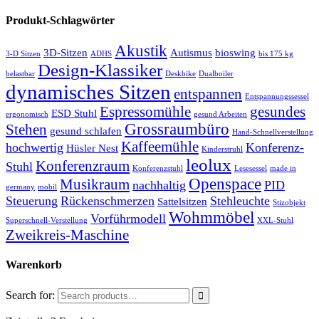
Produkt-Schlagwörter
Akustik
3D-Sitzen
Autismus
bioswing
3-D Sitzen
ADHS
bis 175 kg
Design-Klassiker
belastbar
Deskbike
Dualboiler
dynamisches Sitzen
entspannen
Entspannungssessel
Espressomühle
gesundes
ESD Stuhl
ergonomisch
gesund Arbeiten
Grossraumbüro
Stehen
gesund schlafen
Hand-Schnellverstellung
Kaffeemühle
hochwertig
Konferenz-
Hüsler Nest
Kinderstruhl
leolux
Konferenzraum
Stuhl
Konferenzstuhl
Lesesessel
made in
Openspace
Musikraum
nachhaltig
PID
germany
mobil
Steuerung
Rückenschmerzen
Stehleuchte
Sattelsitzen
Stizobjekt
Wohmmöbel
Vorführmodell
Superschnell-Verstellung
XXL-Stuhl
Zweikreis-Maschine
Warenkorb
Search for: