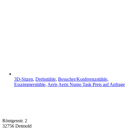
3D-Sitzen
,
Drehstühle
,
Besucher/Konferenzstühle
,
Esszimmerstühle
,
Aeris
Aeris Numo Task
Preis auf Anfrage
Röntgenstr. 2
32756 Detmold