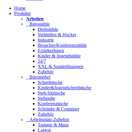
Home
Produkte
Arbeiten
Bürostühle
Drehstühle
Stehhilfen & Hocker
Industrie
Besucher/Konferenzstühle
ErzieherInnen
Kinder & Jugendstühle
24/7
XXL & Sonderlösungen
Zubehör
Büromöbel
Schreibtische
Kinder&Jugendschreibtische
Steh-Sitztische
Stehpulte
Konferenztische
Schränke & Container
Zubehör
Arbeitsplatz-Zubehör
Tastatur & Maus
Laptop