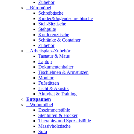
Zubehör
Büromöbel
Schreibtische
Kinder&Jugendschreibtische
Steh-Sitztische
Stehpulte
Konferenztische
Schränke & Container
Zubehör
Arbeitsplatz-Zubehör
Tastatur & Maus
Laptop
Dokumentenhalter
Tischlehnen & Armstützen
Monitor
Fußstützen
Licht & Akustik
Aktivität & Training
Entspannen
Wohnmöbel
Esszimmerstühle
Stehhilfen & Hocker
Therapie- und Spezialstühle
Massivholztische
Sofa