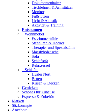
Dokumentenhalter
Tischlehnen & Armstützen
Monitor
Fußstützen
Licht & Akustik
Aktivität & Training
Entspannen
Wohnmöbel
Esszimmerstühle
Stehhilfen & Hocker
Therapie- und Spezialstühle
Massivholztische
Sofa
Schlafsofa
Relaxsessel
Schlafen
Hüsler Nest
Betten
Kissen & Decken
Genießen
Schönes für Zuhause
Espresso & Zubehör
Marken
Sitzkonzepte
Angebote