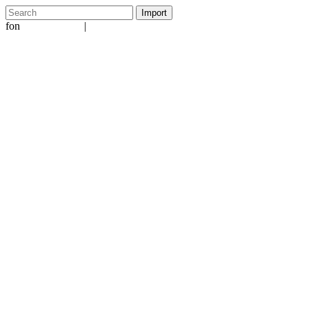
fon
|
+49 5231 601651
info@ergo-nomie.de