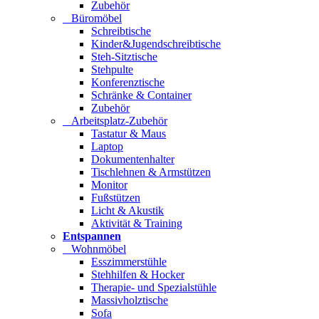
Zubehör
Büromöbel
Schreibtische
Kinder&Jugendschreibtische
Steh-Sitztische
Stehpulte
Konferenztische
Schränke & Container
Zubehör
Arbeitsplatz-Zubehör
Tastatur & Maus
Laptop
Dokumentenhalter
Tischlehnen & Armstützen
Monitor
Fußstützen
Licht & Akustik
Aktivität & Training
Entspannen
Wohnmöbel
Esszimmerstühle
Stehhilfen & Hocker
Therapie- und Spezialstühle
Massivholztische
Sofa