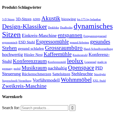
Produkt-Schlagwörter
Akustik
3D-Sitzen
bioswing
3-D Sitzen
ADHS
bis 175 kg belastbar
dynamisches
Design-Klassiker
Deskbike
Dualboiler
Sitzen
entspannen
Einkreis-Maschine
Entspannungssessel
Espressomühle
gesundes
ESD Stuhl
ergonomisch
gesund Arbeiten
Grossraumbüro
Stehen
gesund schlafen
Hand-Schnellverstellung
Kaffeemühle
hochwertig
Konferenz-
Hüsler Nest
Kinderstruhl
leolux
Konferenzraum
Stuhl
Konferenzstuhl
Lesesessel
made in
Openspace
Musikraum
nachhaltig
PID
germany
mobil
Steuerung
Stehleuchte
Rückenschmerzen
Sattelsitzen
Stizobjekt
Wohmmöbel
Vorführmodell
Superschnell-Verstellung
XXL-Stuhl
Zweikreis-Maschine
Warenkorb
Search for: