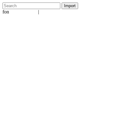
fon
|
+49 5231 601651
info@ergo-nomie.de