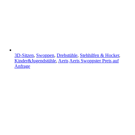
3D-Sitzen
,
Swoppen
,
Drehstühle
,
Stehhilfen & Hocker
,
Kinder&Jugendstühle
,
Aeris
Aeris Swoppster
Preis auf
Anfrage