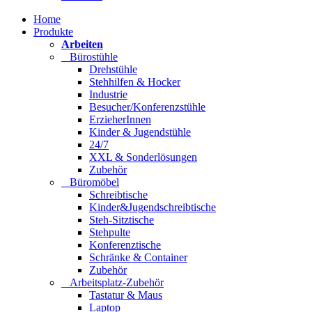
Home
Produkte
Arbeiten
Bürostühle
Drehstühle
Stehhilfen & Hocker
Industrie
Besucher/Konferenzstühle
ErzieherInnen
Kinder & Jugendstühle
24/7
XXL & Sonderlösungen
Zubehör
Büromöbel
Schreibtische
Kinder&Jugendschreibtische
Steh-Sitztische
Stehpulte
Konferenztische
Schränke & Container
Zubehör
Arbeitsplatz-Zubehör
Tastatur & Maus
Laptop