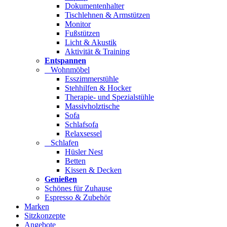
Dokumentenhalter
Tischlehnen & Armstützen
Monitor
Fußstützen
Licht & Akustik
Aktivität & Training
Entspannen
Wohnmöbel
Esszimmerstühle
Stehhilfen & Hocker
Therapie- und Spezialstühle
Massivholztische
Sofa
Schlafsofa
Relaxsessel
Schlafen
Hüsler Nest
Betten
Kissen & Decken
Genießen
Schönes für Zuhause
Espresso & Zubehör
Marken
Sitzkonzepte
Angebote