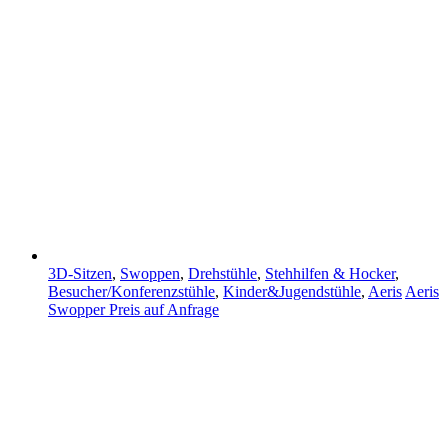
3D-Sitzen
,
Swoppen
,
Drehstühle
,
Stehhilfen & Hocker
,
Besucher/Konferenzstühle
,
Kinder&Jugendstühle
,
Aeris
Aeris
Swopper
Preis auf Anfrage