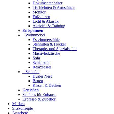
Dokumentenhalter
Tischlehnen & Armstützen
Monitor
Fußstützen
Licht & Akustik
Aktivität & Training
Entspannen
Wohnmöbel
Esszimmerstühle
Stehhilfen & Hocker
Therapie- und Spezialstühle
Massivholztische
Sofa
Schlafsofa
Relaxsessel
Schlafen
Hüsler Nest
Betten
Kissen & Decken
Genießen
Schönes für Zuhause
Espresso & Zubehör
Marken
Sitzkonzepte
Angebote