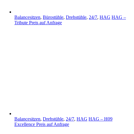
Balancesitzen
,
Bürostühle
,
Drehstühle
,
24/7
,
HAG
HAG –
Tribute
Preis auf Anfrage
Balancesitzen
,
Drehstühle
,
24/7
,
HAG
HAG – H09
Excellence
Preis auf Anfrage