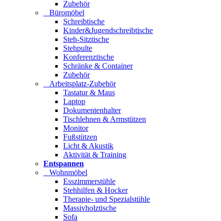
Zubehör
Büromöbel
Schreibtische
Kinder&Jugendschreibtische
Steh-Sitztische
Stehpulte
Konferenztische
Schränke & Container
Zubehör
Arbeitsplatz-Zubehör
Tastatur & Maus
Laptop
Dokumentenhalter
Tischlehnen & Armstützen
Monitor
Fußstützen
Licht & Akustik
Aktivität & Training
Entspannen
Wohnmöbel
Esszimmerstühle
Stehhilfen & Hocker
Therapie- und Spezialstühle
Massivholztische
Sofa