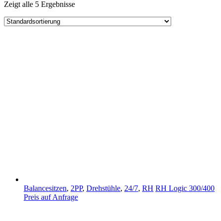
Zeigt alle 5 Ergebnisse
Balancesitzen
,
2PP
,
Drehstühle
,
24/7
,
RH
RH Logic 300/400
Preis auf Anfrage