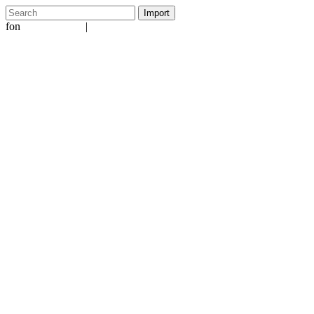
fon
|
+49 5231 601651
info@ergo-nomie.de