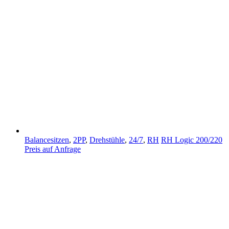
Balancesitzen
,
2PP
,
Drehstühle
,
24/7
,
RH
RH Logic 200/220
Preis auf Anfrage