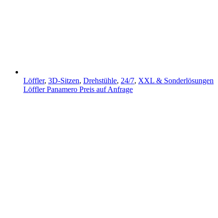
Löffler
,
3D-Sitzen
,
Drehstühle
,
24/7
,
XXL & Sonderlösungen
Löffler Panamero
Preis auf Anfrage