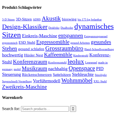
Produkt-Schlagwörter
Akustik
3D-Sitzen
bioswing
3-D Sitzen
ADHS
bis 175 kg belastbar
dynamisches
Design-Klassiker
Deskbike
Dualboiler
Sitzen
entspannen
Einkreis-Maschine
Entspannungssessel
Espressomühle
gesundes
ESD Stuhl
ergonomisch
gesund Arbeiten
Grossraumbüro
Stehen
gesund schlafen
Hand-Schnellverstellung
Kaffeemühle
hochwertig
Konferenz-
Hüsler Nest
Kinderstruhl
leolux
Konferenzraum
Stuhl
Konferenzstuhl
Lesesessel
made in
Openspace
Musikraum
nachhaltig
PID
germany
mobil
Steuerung
Stehleuchte
Rückenschmerzen
Sattelsitzen
Stizobjekt
Wohmmöbel
Vorführmodell
Superschnell-Verstellung
XXL-Stuhl
Zweikreis-Maschine
Warenkorb
Search for: