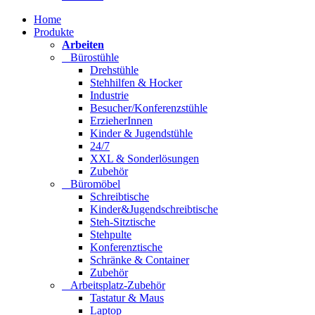
Home
Produkte
Arbeiten
Bürostühle
Drehstühle
Stehhilfen & Hocker
Industrie
Besucher/Konferenzstühle
ErzieherInnen
Kinder & Jugendstühle
24/7
XXL & Sonderlösungen
Zubehör
Büromöbel
Schreibtische
Kinder&Jugendschreibtische
Steh-Sitztische
Stehpulte
Konferenztische
Schränke & Container
Zubehör
Arbeitsplatz-Zubehör
Tastatur & Maus
Laptop