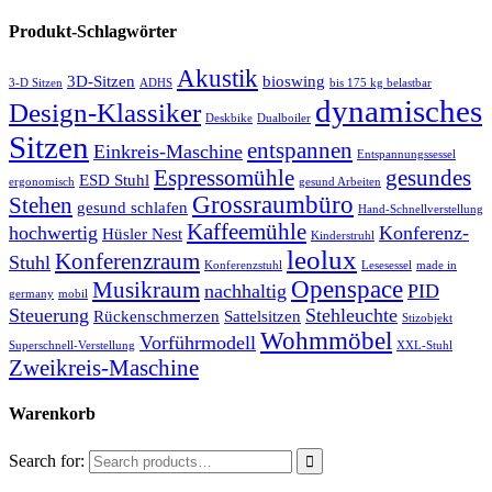
Produkt-Schlagwörter
Akustik
3D-Sitzen
bioswing
3-D Sitzen
ADHS
bis 175 kg belastbar
dynamisches
Design-Klassiker
Deskbike
Dualboiler
Sitzen
entspannen
Einkreis-Maschine
Entspannungssessel
Espressomühle
gesundes
ESD Stuhl
ergonomisch
gesund Arbeiten
Grossraumbüro
Stehen
gesund schlafen
Hand-Schnellverstellung
Kaffeemühle
hochwertig
Konferenz-
Hüsler Nest
Kinderstruhl
leolux
Konferenzraum
Stuhl
Konferenzstuhl
Lesesessel
made in
Openspace
Musikraum
nachhaltig
PID
germany
mobil
Steuerung
Stehleuchte
Rückenschmerzen
Sattelsitzen
Stizobjekt
Wohmmöbel
Vorführmodell
Superschnell-Verstellung
XXL-Stuhl
Zweikreis-Maschine
Warenkorb
Search for: