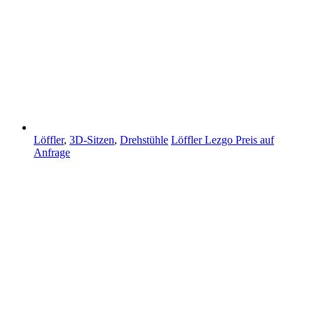
Löffler
,
3D-Sitzen
,
Drehstühle
Löffler Lezgo
Preis auf
Anfrage