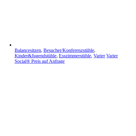
Balancesitzen
,
Besucher/Konferenzstühle
,
Kinder&Jugendstühle
,
Esszimmerstühle
,
Varier
Varier
Social®
Preis auf Anfrage