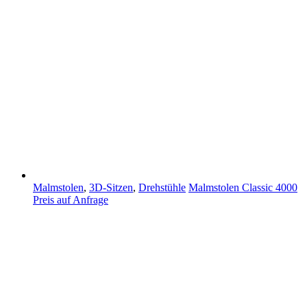
Malmstolen
,
3D-Sitzen
,
Drehstühle
Malmstolen Classic 4000
Preis auf Anfrage