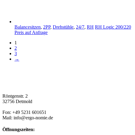
Balancesitzen
,
2PP
,
Drehstühle
,
24/7
,
RH
RH Logic 200/220
Preis auf Anfrage
1
2
3
→
Röntgenstr. 2
32756 Detmold
Fon: +49 5231 601651
Mail: info@ergo-nomie.de
Öffnungszeiten: