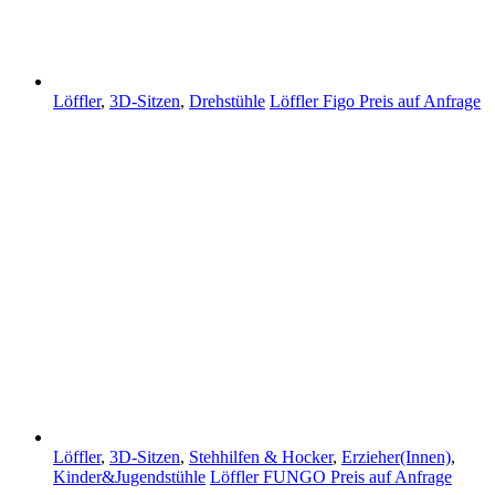
Löffler
,
3D-Sitzen
,
Drehstühle
Löffler Figo
Preis auf Anfrage
Löffler
,
3D-Sitzen
,
Stehhilfen & Hocker
,
Erzieher(Innen)
,
Kinder&Jugendstühle
Löffler FUNGO
Preis auf Anfrage