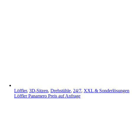
Löffler
,
3D-Sitzen
,
Drehstühle
,
24/7
,
XXL & Sonderlösungen
Löffler Panamero
Preis auf Anfrage