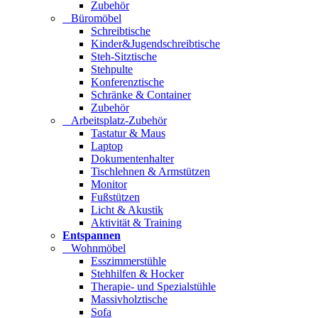
Zubehör
Büromöbel
Schreibtische
Kinder&Jugendschreibtische
Steh-Sitztische
Stehpulte
Konferenztische
Schränke & Container
Zubehör
Arbeitsplatz-Zubehör
Tastatur & Maus
Laptop
Dokumentenhalter
Tischlehnen & Armstützen
Monitor
Fußstützen
Licht & Akustik
Aktivität & Training
Entspannen
Wohnmöbel
Esszimmerstühle
Stehhilfen & Hocker
Therapie- und Spezialstühle
Massivholztische
Sofa