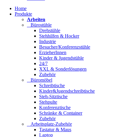
Home
Produkte
Arbeiten
Bürostühle
Drehstühle
Stehhilfen & Hocker
Industrie
Besucher/Konferenzstühle
ErzieherInnen
Kinder & Jugendstühle
24/7
XXL & Sonderlösungen
Zubehör
Büromöbel
Schreibtische
Kinder&Jugendschreibtische
Steh-Sitztische
Stehpulte
Konferenztische
Schränke & Container
Zubehör
Arbeitsplatz-Zubehör
Tastatur & Maus
Laptop