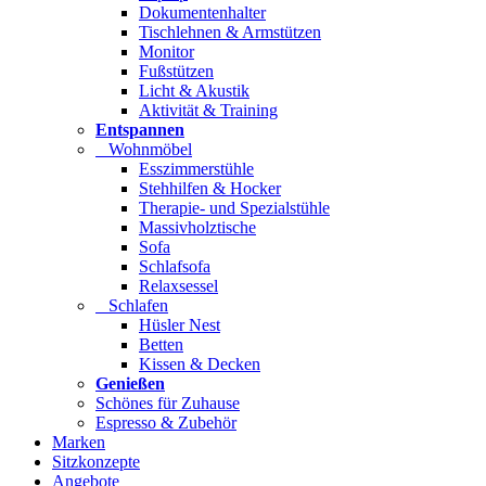
Dokumentenhalter
Tischlehnen & Armstützen
Monitor
Fußstützen
Licht & Akustik
Aktivität & Training
Entspannen
Wohnmöbel
Esszimmerstühle
Stehhilfen & Hocker
Therapie- und Spezialstühle
Massivholztische
Sofa
Schlafsofa
Relaxsessel
Schlafen
Hüsler Nest
Betten
Kissen & Decken
Genießen
Schönes für Zuhause
Espresso & Zubehör
Marken
Sitzkonzepte
Angebote