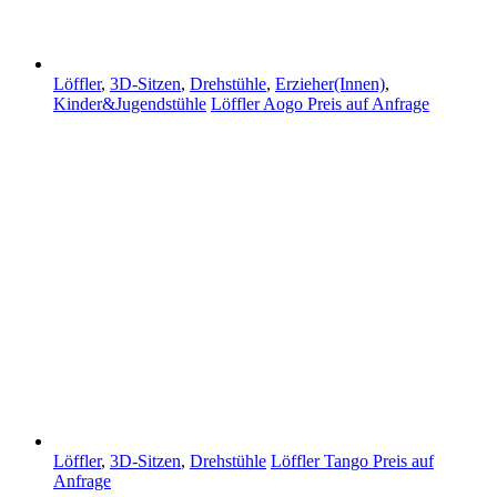
Löffler
,
3D-Sitzen
,
Drehstühle
,
Erzieher(Innen)
,
Kinder&Jugendstühle
Löffler Aogo
Preis auf Anfrage
Löffler
,
3D-Sitzen
,
Drehstühle
Löffler Tango
Preis auf
Anfrage