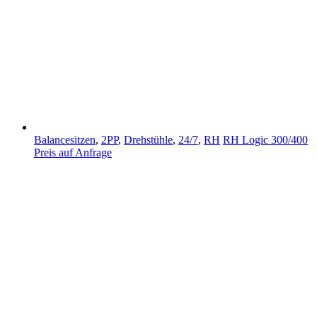
Balancesitzen
,
2PP
,
Drehstühle
,
24/7
,
RH
RH Logic 300/400
Preis auf Anfrage