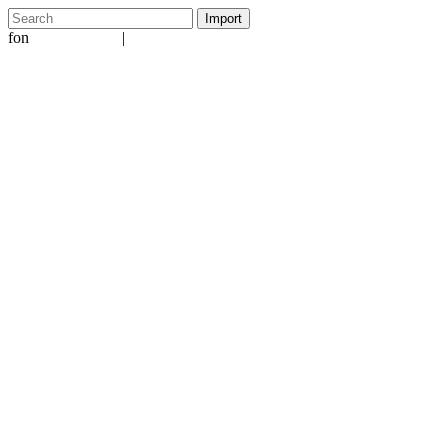
fon
|
+49 5231 601651
info@ergo-nomie.de