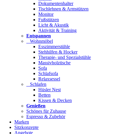
Dokumentenhalter
Tischlehnen & Armstützen
Monitor
Fußstützen
Licht & Akustik
Aktivität & Training
Entspannen
Wohnmöbel
Esszimmerstühle
Stehhilfen & Hocker
Therapie- und Spezialstühle
Massivholztische
Sofa
Schlafsofa
Relaxsessel
Schlafen
Hüsler Nest
Betten
Kissen & Decken
Genießen
Schönes für Zuhause
Espresso & Zubehör
Marken
Sitzkonzepte
Angebote