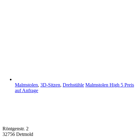
Malmstolen
,
3D-Sitzen
,
Drehstühle
Malmstolen High 5
Preis
auf Anfrage
Röntgenstr. 2
32756 Detmold