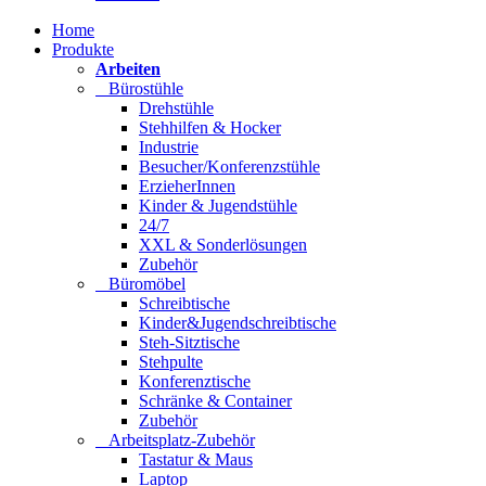
Home
Produkte
Arbeiten
Bürostühle
Drehstühle
Stehhilfen & Hocker
Industrie
Besucher/Konferenzstühle
ErzieherInnen
Kinder & Jugendstühle
24/7
XXL & Sonderlösungen
Zubehör
Büromöbel
Schreibtische
Kinder&Jugendschreibtische
Steh-Sitztische
Stehpulte
Konferenztische
Schränke & Container
Zubehör
Arbeitsplatz-Zubehör
Tastatur & Maus
Laptop