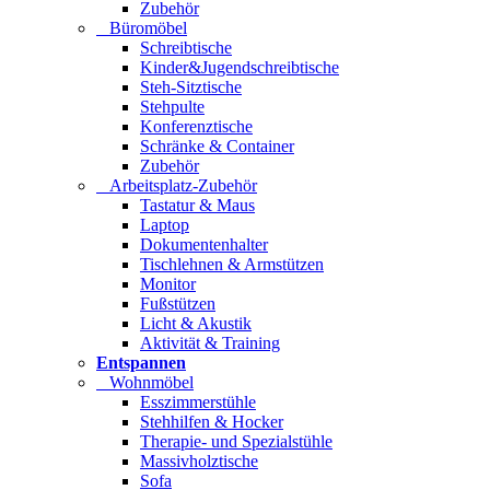
Zubehör
Büromöbel
Schreibtische
Kinder&Jugendschreibtische
Steh-Sitztische
Stehpulte
Konferenztische
Schränke & Container
Zubehör
Arbeitsplatz-Zubehör
Tastatur & Maus
Laptop
Dokumentenhalter
Tischlehnen & Armstützen
Monitor
Fußstützen
Licht & Akustik
Aktivität & Training
Entspannen
Wohnmöbel
Esszimmerstühle
Stehhilfen & Hocker
Therapie- und Spezialstühle
Massivholztische
Sofa