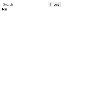
fon
|
+49 5231 601651
info@ergo-nomie.de