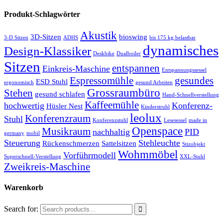
Produkt-Schlagwörter
Akustik
3D-Sitzen
bioswing
3-D Sitzen
ADHS
bis 175 kg belastbar
dynamisches
Design-Klassiker
Deskbike
Dualboiler
Sitzen
entspannen
Einkreis-Maschine
Entspannungssessel
Espressomühle
gesundes
ESD Stuhl
ergonomisch
gesund Arbeiten
Grossraumbüro
Stehen
gesund schlafen
Hand-Schnellverstellung
Kaffeemühle
hochwertig
Konferenz-
Hüsler Nest
Kinderstruhl
leolux
Konferenzraum
Stuhl
Konferenzstuhl
Lesesessel
made in
Openspace
Musikraum
nachhaltig
PID
germany
mobil
Steuerung
Stehleuchte
Rückenschmerzen
Sattelsitzen
Stizobjekt
Wohmmöbel
Vorführmodell
Superschnell-Verstellung
XXL-Stuhl
Zweikreis-Maschine
Warenkorb
Search for: