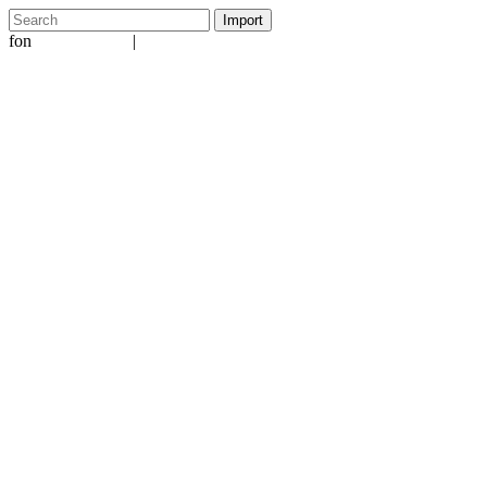
fon
|
+49 5231 601651
info@ergo-nomie.de