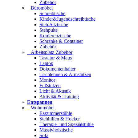
Zubehör
Büromöbel
Schreibtische
Kinder&Jugendschreibtische
Steh-Sitztische
Stehpulte
Konferenztische
Schränke & Container
Zubehör
Arbeitsplatz-Zubehör
Tastatur & Maus
Laptop
Dokumentenhalter
Tischlehnen & Armstützen
Monitor
Fußstützen
Licht & Akustik
Aktivität & Training
Entspannen
Wohnmöbel
Esszimmerstühle
Stehhilfen & Hocker
Therapie- und Spezialstühle
Massivholztische
Sofa