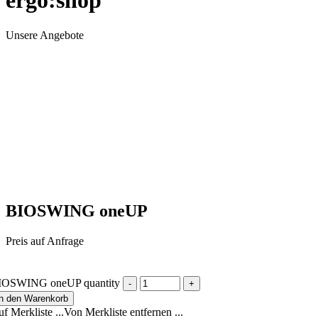
ergo:shop
Unsere Angebote
BIOSWING oneUP
Preis auf Anfrage
IOSWING oneUP quantity
In den Warenkorb
f Merkliste ...
Von Merkliste entfernen ...