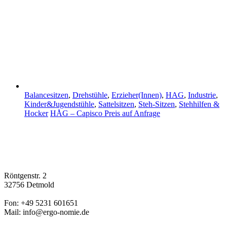
Balancesitzen
,
Drehstühle
,
Erzieher(Innen)
,
HAG
,
Industrie
,
Kinder&Jugendstühle
,
Sattelsitzen
,
Steh-Sitzen
,
Stehhilfen &
Hocker
HÅG – Capisco
Preis auf Anfrage
Röntgenstr. 2
32756 Detmold
Fon: +49 5231 601651
Mail: info@ergo-nomie.de