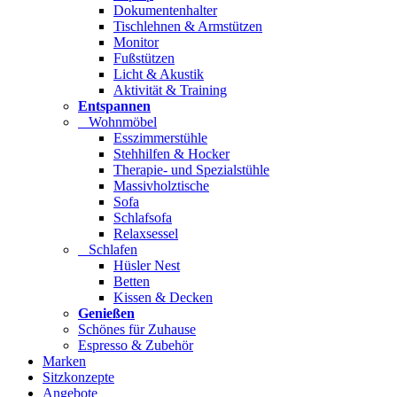
Dokumentenhalter
Tischlehnen & Armstützen
Monitor
Fußstützen
Licht & Akustik
Aktivität & Training
Entspannen
Wohnmöbel
Esszimmerstühle
Stehhilfen & Hocker
Therapie- und Spezialstühle
Massivholztische
Sofa
Schlafsofa
Relaxsessel
Schlafen
Hüsler Nest
Betten
Kissen & Decken
Genießen
Schönes für Zuhause
Espresso & Zubehör
Marken
Sitzkonzepte
Angebote