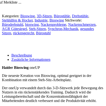
f Merkliste ...
Kategorien:
Bioswing
,
3D-Sitzen
,
Bürostühle
,
Drehstühle
,
Stehhilfen & Hocker
,
Industrie
,
Bioswing
Stichworte:
Bürodrehstuhl
,
bioswing
,
Nackenprobleme
,
Nackenschmerzen
,
AGR Gütesiegel
,
Steh-Sitzen
,
Synchron-Mechanik
,
gesundes
Sitzen
,
rückengerecht
,
Bürostuhl
Beschreibung
Zusätzliche Informationen
Haider Bioswing
oneUP
Die neueste Kreation von Bioswing, optimal geeignet in der
Kombination mit einem Steh-Sitz-Arbeitsplatz.
Der oneUp verwandelt durch das 3-D-Sitzwerk jede Bewegung des
Nutzers in ein rückenstärkendes Training. Dadurch wird die
Leistungsbereitschaft und die Konzentrationsfähigkeit der
Mitarbeitenden deutlich verbessert und die Produktivität erhöht.