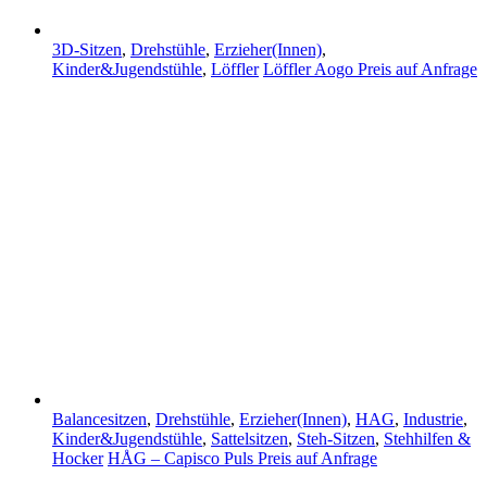
3D-Sitzen
,
Drehstühle
,
Erzieher(Innen)
,
Kinder&Jugendstühle
,
Löffler
Löffler Aogo
Preis auf Anfrage
Balancesitzen
,
Drehstühle
,
Erzieher(Innen)
,
HAG
,
Industrie
,
Kinder&Jugendstühle
,
Sattelsitzen
,
Steh-Sitzen
,
Stehhilfen &
Hocker
HÅG – Capisco Puls
Preis auf Anfrage