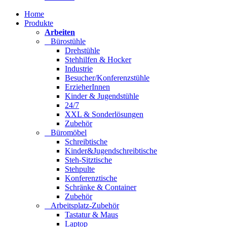
Home
Produkte
Arbeiten
Bürostühle
Drehstühle
Stehhilfen & Hocker
Industrie
Besucher/Konferenzstühle
ErzieherInnen
Kinder & Jugendstühle
24/7
XXL & Sonderlösungen
Zubehör
Büromöbel
Schreibtische
Kinder&Jugendschreibtische
Steh-Sitztische
Stehpulte
Konferenztische
Schränke & Container
Zubehör
Arbeitsplatz-Zubehör
Tastatur & Maus
Laptop