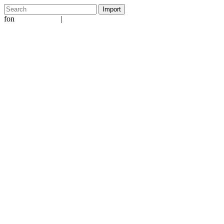
fon
|
+49 5231 601651
info@ergo-nomie.de