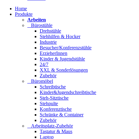
Home
Produkte
Arbeiten
Bürostühle
Drehstühle
Stehhilfen & Hocker
Industrie
Besucher/Konferenzstühle
ErzieherInnen
Kinder & Jugendstühle
24/7
XXL & Sonderlösungen
Zubehör
Büromöbel
Schreibtische
Kinder&Jugendschreibtische
Steh-Sitztische
Stehpulte
Konferenztische
Schränke & Container
Zubehör
Arbeitsplatz-Zubehör
Tastatur & Maus
Laptop