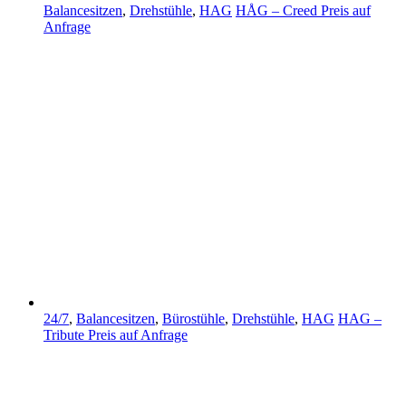
Balancesitzen
,
Drehstühle
,
HAG
HÅG – Creed
Preis auf
Anfrage
24/7
,
Balancesitzen
,
Bürostühle
,
Drehstühle
,
HAG
HAG –
Tribute
Preis auf Anfrage