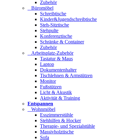
Zubehör
Büromöbel
Schreibtische
Kinder&Jugendschreibtische
Steh-Sitztische
Stehpulte
Konferenztische
Schränke & Container
Zubehör
Arbeitsplatz-Zubehör
Tastatur & Maus
Laptop
Dokumentenhalter
Tischlehnen & Armstützen
Monitor
Fußstützen
Licht & Akustik
Aktivität & Training
Entspannen
Wohnmöbel
Esszimmerstühle
Stehhilfen & Hocker
Therapie- und Spezialstühle
Massivholztische
Sofa