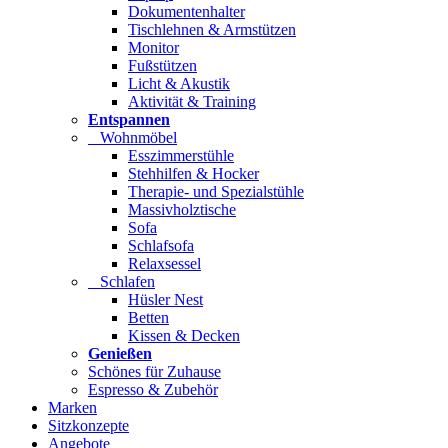
Dokumentenhalter
Tischlehnen & Armstützen
Monitor
Fußstützen
Licht & Akustik
Aktivität & Training
Entspannen
Wohnmöbel
Esszimmerstühle
Stehhilfen & Hocker
Therapie- und Spezialstühle
Massivholztische
Sofa
Schlafsofa
Relaxsessel
Schlafen
Hüsler Nest
Betten
Kissen & Decken
Genießen
Schönes für Zuhause
Espresso & Zubehör
Marken
Sitzkonzepte
Angebote