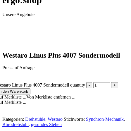
ergo:shop
Unsere Angebote
Westaro Linus Plus 4007 Sondermodell
Preis auf Anfrage
staro Linus Plus 4007 Sondermodell quantity
In den Warenkorb
f Merkliste ...
Von Merkliste entfernen ...
f Merkliste ...
Kategorien:
Drehstühle
,
Westaro
Stichworte:
Synchron-Mechanik
,
Bürodrehstuhl
,
gesundes Stehen