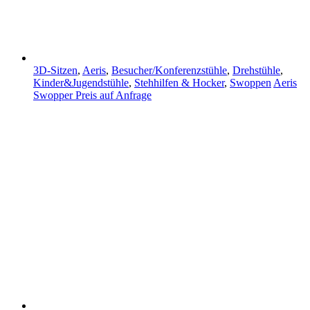
3D-Sitzen
,
Aeris
,
Besucher/Konferenzstühle
,
Drehstühle
,
Kinder&Jugendstühle
,
Stehhilfen & Hocker
,
Swoppen
Aeris
Swopper
Preis auf Anfrage