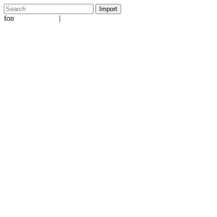
fon
|
+49 5231 601651
info@ergo-nomie.de