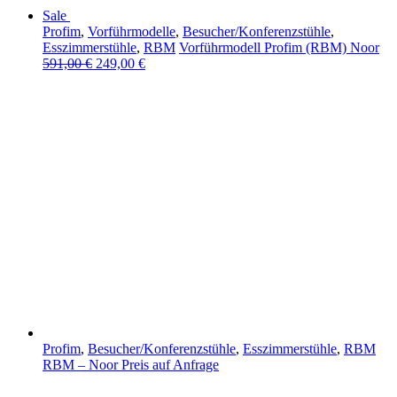
Sale
Profim
,
Vorführmodelle
,
Besucher/Konferenzstühle
,
Esszimmerstühle
,
RBM
Vorführmodell Profim (RBM) Noor
591,00
€
249,00
€
Profim
,
Besucher/Konferenzstühle
,
Esszimmerstühle
,
RBM
RBM – Noor
Preis auf Anfrage