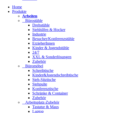
Home
Produkte
Arbeiten
Bürostühle
Drehstühle
Stehhilfen & Hocker
Industrie
Besucher/Konferenzstühle
ErzieherInnen
Kinder & Jugendstühle
24/7
XXL & Sonderlösungen
Zubehör
Büromöbel
Schreibtische
Kinder&Jugendschreibtische
Steh-Sitztische
Stehpulte
Konferenztische
Schränke & Container
Zubehör
Arbeitsplatz-Zubehör
Tastatur & Maus
Laptop