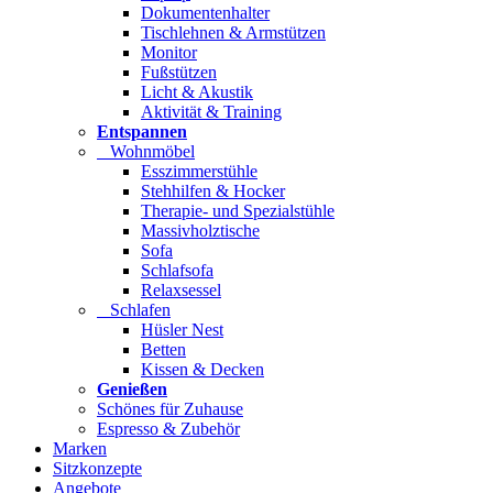
Dokumentenhalter
Tischlehnen & Armstützen
Monitor
Fußstützen
Licht & Akustik
Aktivität & Training
Entspannen
Wohnmöbel
Esszimmerstühle
Stehhilfen & Hocker
Therapie- und Spezialstühle
Massivholztische
Sofa
Schlafsofa
Relaxsessel
Schlafen
Hüsler Nest
Betten
Kissen & Decken
Genießen
Schönes für Zuhause
Espresso & Zubehör
Marken
Sitzkonzepte
Angebote