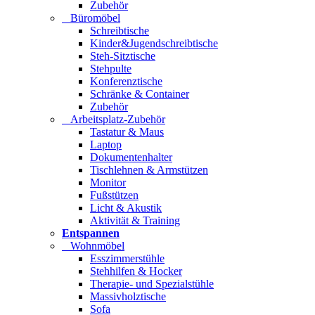
Zubehör
Büromöbel
Schreibtische
Kinder&Jugendschreibtische
Steh-Sitztische
Stehpulte
Konferenztische
Schränke & Container
Zubehör
Arbeitsplatz-Zubehör
Tastatur & Maus
Laptop
Dokumentenhalter
Tischlehnen & Armstützen
Monitor
Fußstützen
Licht & Akustik
Aktivität & Training
Entspannen
Wohnmöbel
Esszimmerstühle
Stehhilfen & Hocker
Therapie- und Spezialstühle
Massivholztische
Sofa