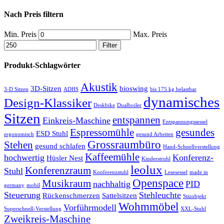
Nach Preis filtern
Min. Preis
Max. Preis
Filter
Produkt-Schlagwörter
Akustik
3D-Sitzen
bioswing
3-D Sitzen
ADHS
bis 175 kg belastbar
dynamisches
Design-Klassiker
Deskbike
Dualboiler
Sitzen
entspannen
Einkreis-Maschine
Entspannungssessel
Espressomühle
gesundes
ESD Stuhl
ergonomisch
gesund Arbeiten
Grossraumbüro
Stehen
gesund schlafen
Hand-Schnellverstellung
Kaffeemühle
hochwertig
Konferenz-
Hüsler Nest
Kinderstruhl
leolux
Konferenzraum
Stuhl
Konferenzstuhl
Lesesessel
made in
Openspace
Musikraum
nachhaltig
PID
germany
mobil
Steuerung
Stehleuchte
Rückenschmerzen
Sattelsitzen
Stizobjekt
Wohmmöbel
Vorführmodell
Superschnell-Verstellung
XXL-Stuhl
Zweikreis-Maschine