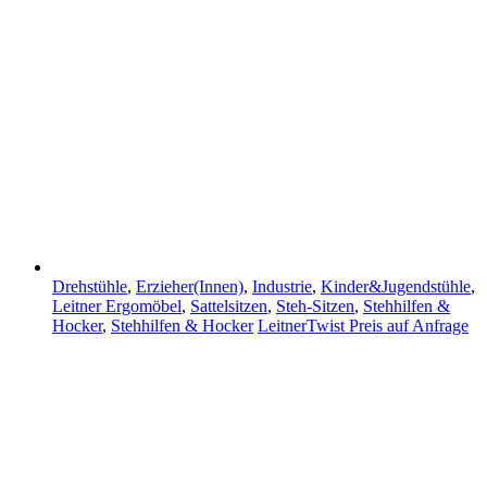
Drehstühle
,
Erzieher(Innen)
,
Industrie
,
Kinder&Jugendstühle
,
Leitner Ergomöbel
,
Sattelsitzen
,
Steh-Sitzen
,
Stehhilfen &
Hocker
,
Stehhilfen & Hocker
LeitnerTwist
Preis auf Anfrage