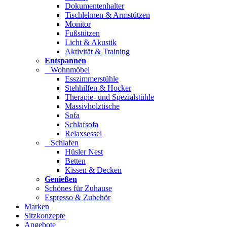
Dokumentenhalter
Tischlehnen & Armstützen
Monitor
Fußstützen
Licht & Akustik
Aktivität & Training
Entspannen
Wohnmöbel
Esszimmerstühle
Stehhilfen & Hocker
Therapie- und Spezialstühle
Massivholztische
Sofa
Schlafsofa
Relaxsessel
Schlafen
Hüsler Nest
Betten
Kissen & Decken
Genießen
Schönes für Zuhause
Espresso & Zubehör
Marken
Sitzkonzepte
Angebote