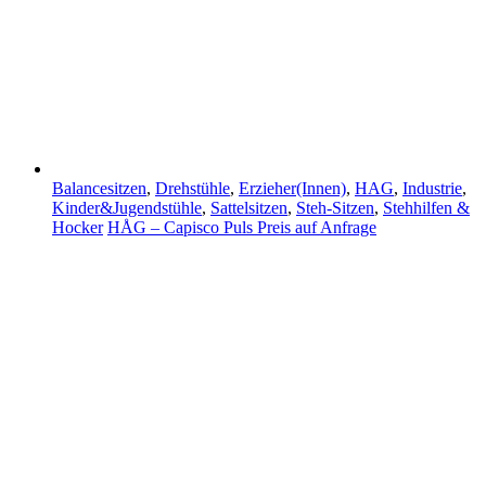
Balancesitzen
,
Drehstühle
,
Erzieher(Innen)
,
HAG
,
Industrie
,
Kinder&Jugendstühle
,
Sattelsitzen
,
Steh-Sitzen
,
Stehhilfen &
Hocker
HÅG – Capisco Puls
Preis auf Anfrage