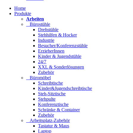
Home
Produkte
Arbeiten
Bürostühle
Drehstühle
Stehhilfen & Hocker
Industrie
Besucher/Konferenzstühle
ErzieherInnen
Kinder & Jugendstühle
24/7
XXL & Sonderlösungen
Zubehör
Büromöbel
Schreibtische
Kinder&Jugendschreibtische
Steh-Sitztische
Stehpulte
Konferenztische
Schränke & Container
Zubehör
Arbeitsplatz-Zubehör
Tastatur & Maus
Laptop