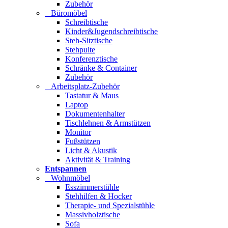
Zubehör
Büromöbel
Schreibtische
Kinder&Jugendschreibtische
Steh-Sitztische
Stehpulte
Konferenztische
Schränke & Container
Zubehör
Arbeitsplatz-Zubehör
Tastatur & Maus
Laptop
Dokumentenhalter
Tischlehnen & Armstützen
Monitor
Fußstützen
Licht & Akustik
Aktivität & Training
Entspannen
Wohnmöbel
Esszimmerstühle
Stehhilfen & Hocker
Therapie- und Spezialstühle
Massivholztische
Sofa