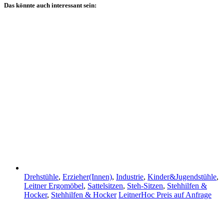
Das könnte auch interessant sein:
Drehstühle
,
Erzieher(Innen)
,
Industrie
,
Kinder&Jugendstühle
,
Leitner Ergomöbel
,
Sattelsitzen
,
Steh-Sitzen
,
Stehhilfen &
Hocker
,
Stehhilfen & Hocker
LeitnerHoc
Preis auf Anfrage