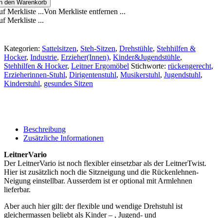
In den Warenkorb
f Merkliste ...
Von Merkliste entfernen ...
f Merkliste ...
Kategorien:
Sattelsitzen
,
Steh-Sitzen
,
Drehstühle
,
Stehhilfen &
Hocker
,
Industrie
,
Erzieher(Innen)
,
Kinder&Jugendstühle
,
Stehhilfen & Hocker
,
Leitner Ergomöbel
Stichworte:
rückengerecht
,
Erzieherinnen-Stuhl
,
Dirigentenstuhl
,
Musikerstuhl
,
Jugendstuhl
,
Kinderstuhl
,
gesundes Sitzen
Beschreibung
Zusätzliche Informationen
LeitnerVario
Der LeitnerVario ist noch flexibler einsetzbar als der LeitnerTwist.
Hier ist zusätzlich noch die Sitzneigung und die Rückenlehnen-
Neigung einstellbar. Ausserdem ist er optional mit Armlehnen
lieferbar.
Aber auch hier gilt: der flexible und wendige Drehstuhl ist
gleichermassen beliebt als Kinder – , Jugend- und