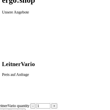
ergo:shop
Unsere Angebote
LeitnerVario
Preis auf Anfrage
itnerVario quantity