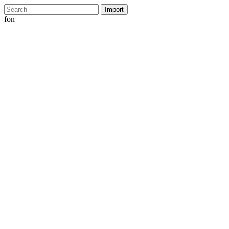
fon
|
+49 5231 601651
info@ergo-nomie.de