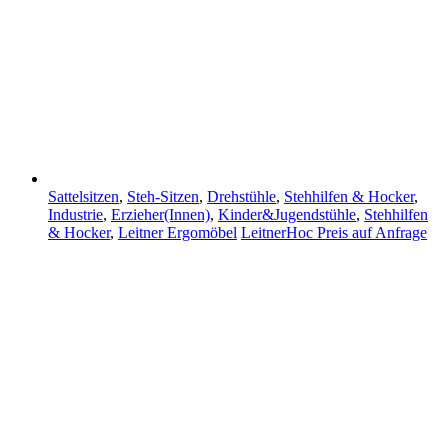
Sattelsitzen
,
Steh-Sitzen
,
Drehstühle
,
Stehhilfen & Hocker
,
Industrie
,
Erzieher(Innen)
,
Kinder&Jugendstühle
,
Stehhilfen
& Hocker
,
Leitner Ergomöbel
LeitnerHoc
Preis auf Anfrage