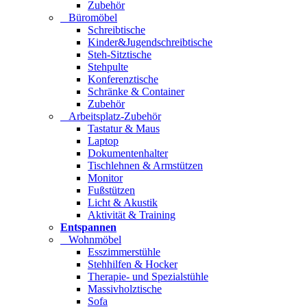
Zubehör
Büromöbel
Schreibtische
Kinder&Jugendschreibtische
Steh-Sitztische
Stehpulte
Konferenztische
Schränke & Container
Zubehör
Arbeitsplatz-Zubehör
Tastatur & Maus
Laptop
Dokumentenhalter
Tischlehnen & Armstützen
Monitor
Fußstützen
Licht & Akustik
Aktivität & Training
Entspannen
Wohnmöbel
Esszimmerstühle
Stehhilfen & Hocker
Therapie- und Spezialstühle
Massivholztische
Sofa