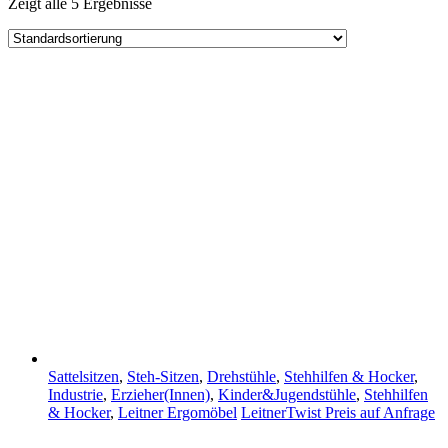
Zeigt alle 5 Ergebnisse
Sattelsitzen
,
Steh-Sitzen
,
Drehstühle
,
Stehhilfen & Hocker
,
Industrie
,
Erzieher(Innen)
,
Kinder&Jugendstühle
,
Stehhilfen
& Hocker
,
Leitner Ergomöbel
LeitnerTwist
Preis auf Anfrage