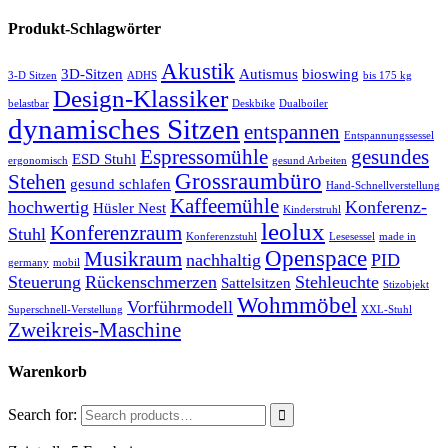
Produkt-Schlagwörter
Akustik
3D-Sitzen
Autismus
bioswing
3-D Sitzen
ADHS
bis 175 kg
Design-Klassiker
belastbar
Deskbike
Dualboiler
dynamisches Sitzen
entspannen
Entspannungssessel
Espressomühle
gesundes
ESD Stuhl
ergonomisch
gesund Arbeiten
Grossraumbüro
Stehen
gesund schlafen
Hand-Schnellverstellung
Kaffeemühle
hochwertig
Konferenz-
Hüsler Nest
Kinderstruhl
leolux
Konferenzraum
Stuhl
Konferenzstuhl
Lesesessel
made in
Openspace
Musikraum
nachhaltig
PID
germany
mobil
Steuerung
Rückenschmerzen
Stehleuchte
Sattelsitzen
Stizobjekt
Wohmmöbel
Vorführmodell
Superschnell-Verstellung
XXL-Stuhl
Zweikreis-Maschine
Warenkorb
Search for: