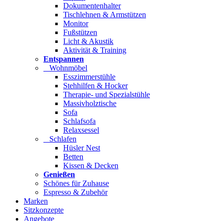
Dokumentenhalter
Tischlehnen & Armstützen
Monitor
Fußstützen
Licht & Akustik
Aktivität & Training
Entspannen
Wohnmöbel
Esszimmerstühle
Stehhilfen & Hocker
Therapie- und Spezialstühle
Massivholztische
Sofa
Schlafsofa
Relaxsessel
Schlafen
Hüsler Nest
Betten
Kissen & Decken
Genießen
Schönes für Zuhause
Espresso & Zubehör
Marken
Sitzkonzepte
Angebote