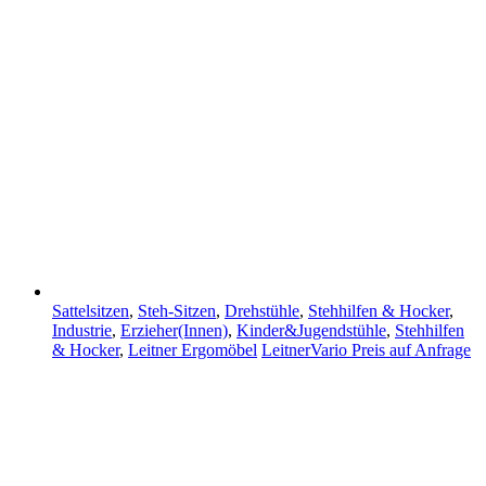
Sattelsitzen
,
Steh-Sitzen
,
Drehstühle
,
Stehhilfen & Hocker
,
Industrie
,
Erzieher(Innen)
,
Kinder&Jugendstühle
,
Stehhilfen
& Hocker
,
Leitner Ergomöbel
LeitnerVario
Preis auf Anfrage