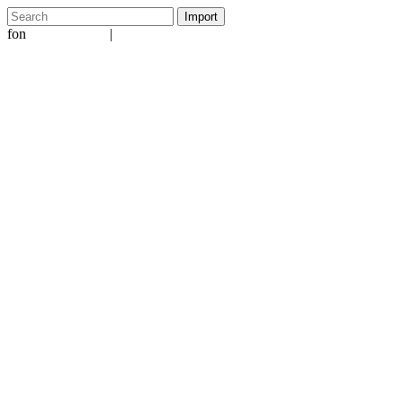
fon
|
+49 5231 601651
info@ergo-nomie.de