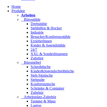
Home
Produkte
Arbeiten
Bürostühle
Drehstühle
Stehhilfen & Hocker
Industrie
Besucher/Konferenzstühle
ErzieherInnen
Kinder & Jugendstühle
24/7
XXL & Sonderlösungen
Zubehör
Büromöbel
Schreibtische
Kinder&Jugendschreibtische
Steh-Sitztische
Stehpulte
Konferenztische
Schränke & Container
Zubehör
Arbeitsplatz-Zubehör
Tastatur & Maus
Laptop