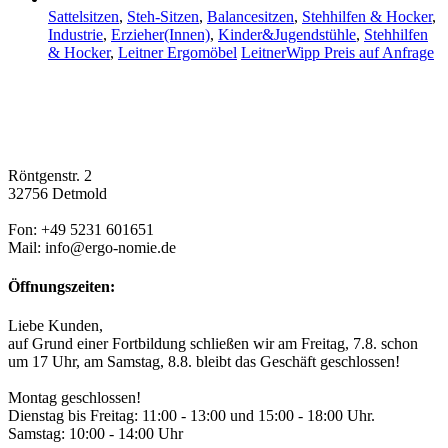
Sattelsitzen
,
Steh-Sitzen
,
Balancesitzen
,
Stehhilfen & Hocker
,
Industrie
,
Erzieher(Innen)
,
Kinder&Jugendstühle
,
Stehhilfen
& Hocker
,
Leitner Ergomöbel
LeitnerWipp
Preis auf Anfrage
Röntgenstr. 2
32756 Detmold
Fon: +49 5231 601651
Mail: info@ergo-nomie.de
Öffnungszeiten:
Liebe Kunden,
auf Grund einer Fortbildung schließen wir am Freitag, 7.8. schon
um 17 Uhr, am Samstag, 8.8. bleibt das Geschäft geschlossen!
Montag geschlossen!
Dienstag bis Freitag: 11:00 - 13:00 und 15:00 - 18:00 Uhr.
Samstag: 10:00 - 14:00 Uhr