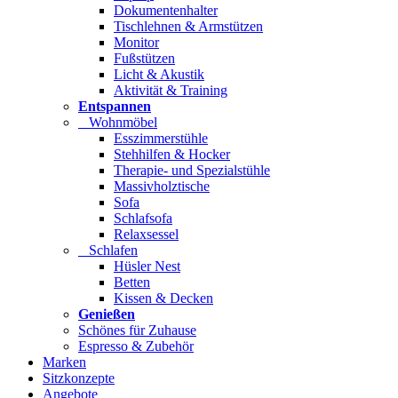
Dokumentenhalter
Tischlehnen & Armstützen
Monitor
Fußstützen
Licht & Akustik
Aktivität & Training
Entspannen
Wohnmöbel
Esszimmerstühle
Stehhilfen & Hocker
Therapie- und Spezialstühle
Massivholztische
Sofa
Schlafsofa
Relaxsessel
Schlafen
Hüsler Nest
Betten
Kissen & Decken
Genießen
Schönes für Zuhause
Espresso & Zubehör
Marken
Sitzkonzepte
Angebote