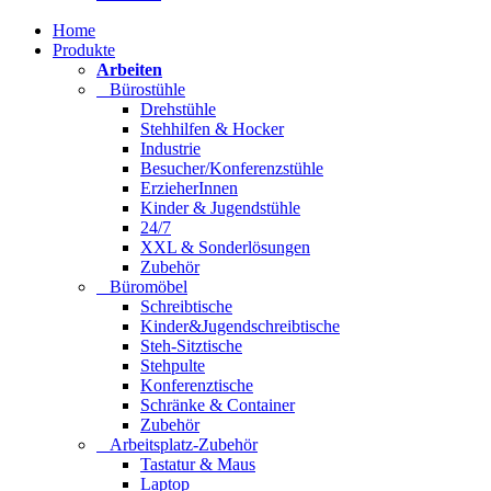
Home
Produkte
Arbeiten
Bürostühle
Drehstühle
Stehhilfen & Hocker
Industrie
Besucher/Konferenzstühle
ErzieherInnen
Kinder & Jugendstühle
24/7
XXL & Sonderlösungen
Zubehör
Büromöbel
Schreibtische
Kinder&Jugendschreibtische
Steh-Sitztische
Stehpulte
Konferenztische
Schränke & Container
Zubehör
Arbeitsplatz-Zubehör
Tastatur & Maus
Laptop