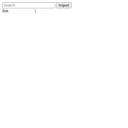
fon
|
+49 5231 601651
info@ergo-nomie.de