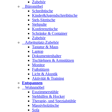
Zubehör
Büromöbel
Schreibtische
Kinder&Jugendschreibtische
Steh-Sitztische
Stehpulte
Konferenztische
Schränke & Container
Zubehör
Arbeitsplatz-Zubehör
Tastatur & Maus
Laptop
Dokumentenhalter
Tischlehnen & Armstützen
Monitor
Fußstützen
Licht & Akustik
Aktivität & Training
Entspannen
Wohnmöbel
Esszimmerstühle
Stehhilfen & Hocker
Therapie- und Spezialstühle
Massivholztische
Sofa