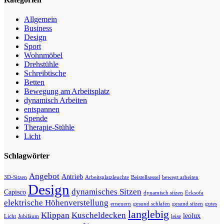
Allgemein
Business
Design
Sport
Wohnmöbel
Drehstühle
Schreibtische
Betten
Bewegung am Arbeitsplatz
dynamisch Arbeiten
entspannen
Spende
Therapie-Stühle
Licht
Schlagwörter
Angebot
Antrieb
3D-Sitzen
Arbeitsplatzleuchte
Beistellsessel
bewegt arbeiten
Design
dynamisches Sitzen
Capisco
dynamisch sitzen
Ecksofa
elektrische Höhenverstellung
erneuern
gesund schlafen
gesund sitzen
gutes
langlebig
Klippan
Kuscheldecken
leolux
Licht
Jubiläum
leise