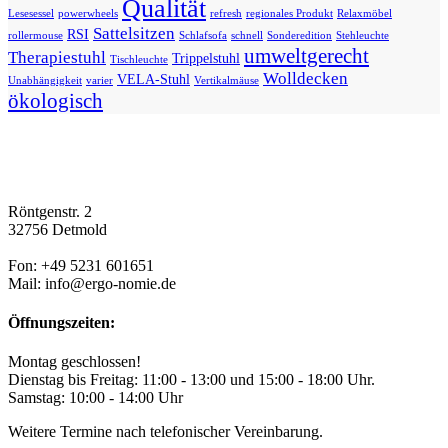
Qualität
Lesesessel
powerwheels
refresh
regionales Produkt
Relaxmöbel
Sattelsitzen
RSI
rollermouse
Schlafsofa
schnell
Sonderedition
Stehleuchte
umweltgerecht
Therapiestuhl
Trippelstuhl
Tischleuchte
Wolldecken
VELA-Stuhl
Unabhängigkeit
varier
Vertikalmäuse
ökologisch
Röntgenstr. 2
32756 Detmold
Fon: +49 5231 601651
Mail: info@ergo-nomie.de
Öffnungszeiten:
Montag geschlossen!
Dienstag bis Freitag: 11:00 - 13:00 und 15:00 - 18:00 Uhr.
Samstag: 10:00 - 14:00 Uhr
Weitere Termine nach telefonischer Vereinbarung.