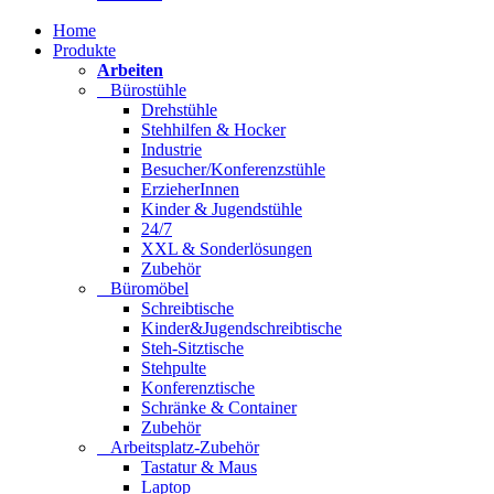
Home
Produkte
Arbeiten
Bürostühle
Drehstühle
Stehhilfen & Hocker
Industrie
Besucher/Konferenzstühle
ErzieherInnen
Kinder & Jugendstühle
24/7
XXL & Sonderlösungen
Zubehör
Büromöbel
Schreibtische
Kinder&Jugendschreibtische
Steh-Sitztische
Stehpulte
Konferenztische
Schränke & Container
Zubehör
Arbeitsplatz-Zubehör
Tastatur & Maus
Laptop