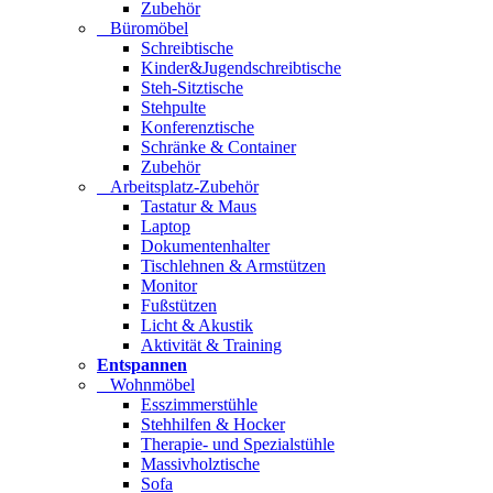
Zubehör
Büromöbel
Schreibtische
Kinder&Jugendschreibtische
Steh-Sitztische
Stehpulte
Konferenztische
Schränke & Container
Zubehör
Arbeitsplatz-Zubehör
Tastatur & Maus
Laptop
Dokumentenhalter
Tischlehnen & Armstützen
Monitor
Fußstützen
Licht & Akustik
Aktivität & Training
Entspannen
Wohnmöbel
Esszimmerstühle
Stehhilfen & Hocker
Therapie- und Spezialstühle
Massivholztische
Sofa