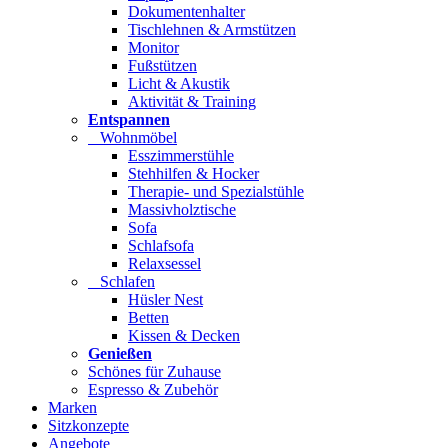
Dokumentenhalter
Tischlehnen & Armstützen
Monitor
Fußstützen
Licht & Akustik
Aktivität & Training
Entspannen
Wohnmöbel
Esszimmerstühle
Stehhilfen & Hocker
Therapie- und Spezialstühle
Massivholztische
Sofa
Schlafsofa
Relaxsessel
Schlafen
Hüsler Nest
Betten
Kissen & Decken
Genießen
Schönes für Zuhause
Espresso & Zubehör
Marken
Sitzkonzepte
Angebote