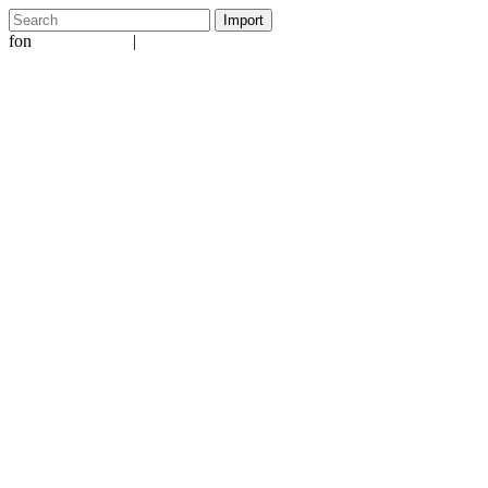
fon
|
+49 5231 601651
info@ergo-nomie.de