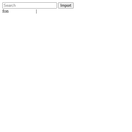
fon
|
+49 5231 601651
info@ergo-nomie.de