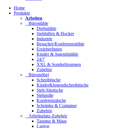
Home
Produkte
Arbeiten
Bürostühle
Drehstühle
Stehhilfen & Hocker
Industrie
Besucher/Konferenzstühle
ErzieherInnen
Kinder & Jugendstühle
24/7
XXL & Sonderlösungen
Zubehör
Büromöbel
Schreibtische
Kinder&Jugendschreibtische
Steh-Sitztische
Stehpulte
Konferenztische
Schränke & Container
Zubehör
Arbeitsplatz-Zubehör
Tastatur & Maus
Laptop