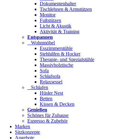
Dokumentenhalter
Tischlehnen & Armstützen
Monitor
Fußstützen
Licht & Akustik
Aktivität & Training
Entspannen
Wohnmöbel
Esszimmerstühle
Stehhilfen & Hocker
Therapie- und Spezialstühle
Massivholztische
Sofa
Schlafsofa
Relaxsessel
Schlafen
Hüsler Nest
Betten
Kissen & Decken
Genießen
Schönes für Zuhause
Espresso & Zubehör
Marken
Sitzkonzepte
Angebote