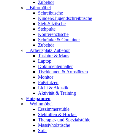
Zubehör
Büromöbel
Schreibtische
Kinder&Jugendschreibtische
Steh-Sitztische
Stehpulte
Konferenztische
Schränke & Container
Zubehör
Arbeitsplatz-Zubehör
Tastatur & Maus
Laptop
Dokumentenhalter
Tischlehnen & Armstützen
Monitor
Fußstützen
Licht & Akustik
Aktivität & Training
Entspannen
Wohnmöbel
Esszimmerstühle
Stehhilfen & Hocker
Therapie- und Spezialstühle
Massivholztische
Sofa