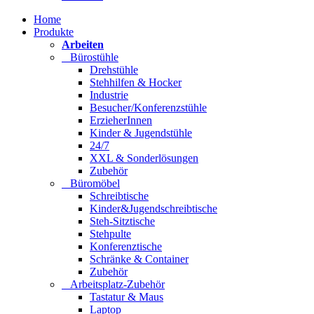
Home
Produkte
Arbeiten
Bürostühle
Drehstühle
Stehhilfen & Hocker
Industrie
Besucher/Konferenzstühle
ErzieherInnen
Kinder & Jugendstühle
24/7
XXL & Sonderlösungen
Zubehör
Büromöbel
Schreibtische
Kinder&Jugendschreibtische
Steh-Sitztische
Stehpulte
Konferenztische
Schränke & Container
Zubehör
Arbeitsplatz-Zubehör
Tastatur & Maus
Laptop