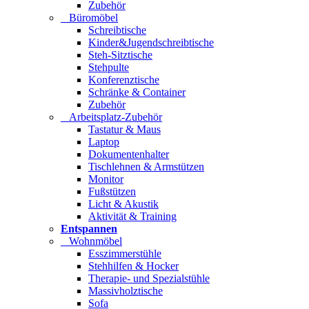
Zubehör
Büromöbel
Schreibtische
Kinder&Jugendschreibtische
Steh-Sitztische
Stehpulte
Konferenztische
Schränke & Container
Zubehör
Arbeitsplatz-Zubehör
Tastatur & Maus
Laptop
Dokumentenhalter
Tischlehnen & Armstützen
Monitor
Fußstützen
Licht & Akustik
Aktivität & Training
Entspannen
Wohnmöbel
Esszimmerstühle
Stehhilfen & Hocker
Therapie- und Spezialstühle
Massivholztische
Sofa