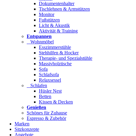
Dokumentenhalter
Tischlehnen & Armstützen
Monitor
Fußstützen
Licht & Akustik
Aktivität & Training
Entspannen
Wohnmöbel
Esszimmerstühle
Stehhilfen & Hocker
Therapie- und Spezialstühle
Massivholztische
Sofa
Schlafsofa
Relaxsessel
Schlafen
Hüsler Nest
Betten
Kissen & Decken
Genießen
Schönes für Zuhause
Espresso & Zubehör
Marken
Sitzkonzepte
Angebote