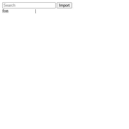
fon
|
+49 5231 601651
info@ergo-nomie.de