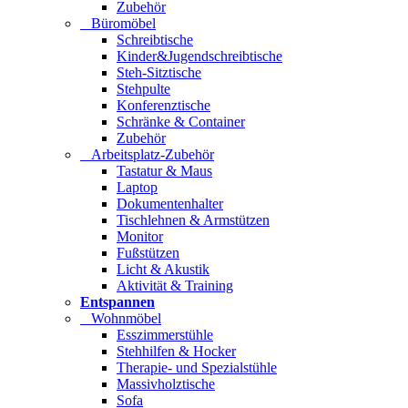
Zubehör
Büromöbel
Schreibtische
Kinder&Jugendschreibtische
Steh-Sitztische
Stehpulte
Konferenztische
Schränke & Container
Zubehör
Arbeitsplatz-Zubehör
Tastatur & Maus
Laptop
Dokumentenhalter
Tischlehnen & Armstützen
Monitor
Fußstützen
Licht & Akustik
Aktivität & Training
Entspannen
Wohnmöbel
Esszimmerstühle
Stehhilfen & Hocker
Therapie- und Spezialstühle
Massivholztische
Sofa