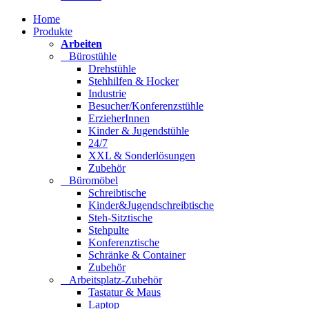
Home
Produkte
Arbeiten
Bürostühle
Drehstühle
Stehhilfen & Hocker
Industrie
Besucher/Konferenzstühle
ErzieherInnen
Kinder & Jugendstühle
24/7
XXL & Sonderlösungen
Zubehör
Büromöbel
Schreibtische
Kinder&Jugendschreibtische
Steh-Sitztische
Stehpulte
Konferenztische
Schränke & Container
Zubehör
Arbeitsplatz-Zubehör
Tastatur & Maus
Laptop