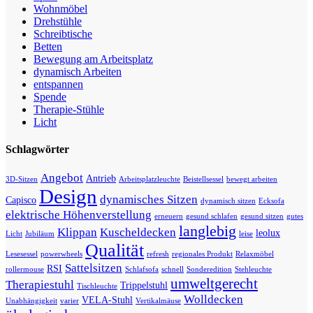
Wohnmöbel
Drehstühle
Schreibtische
Betten
Bewegung am Arbeitsplatz
dynamisch Arbeiten
entspannen
Spende
Therapie-Stühle
Licht
Schlagwörter
Angebot
Antrieb
3D-Sitzen
Arbeitsplatzleuchte
Beistellsessel
bewegt arbeiten
Design
dynamisches Sitzen
Capisco
dynamisch sitzen
Ecksofa
elektrische Höhenverstellung
erneuern
gesund schlafen
gesund sitzen
gutes
langlebig
Klippan
Kuscheldecken
leolux
Licht
Jubiläum
leise
Qualität
Lesesessel
powerwheels
refresh
regionales Produkt
Relaxmöbel
Sattelsitzen
RSI
rollermouse
Schlafsofa
schnell
Sonderedition
Stehleuchte
umweltgerecht
Therapiestuhl
Trippelstuhl
Tischleuchte
Wolldecken
VELA-Stuhl
Unabhängigkeit
varier
Vertikalmäuse