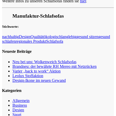
Weitere Infos zu unseren Schlafsofas finden sie
hier
.
Manufaktur-Schlafsofas
Stichworte:
nachhaltig
Design
Qualität
ökologisch
langlebig
gesund sitzen
gesund
schlafen
regionales Produkt
Schlafsofa
Neueste Beiträge
Neu bei uns: Wolkenweich Schlafsofas
Brandneu: der bewährte RH Mereo mit Netzrücken
Varier „back to work“ Aktion
Leolux Stoffaktion
Design-Ikone im neuen Gewand
Kategorien
Allgemein
Business
Design
Sport