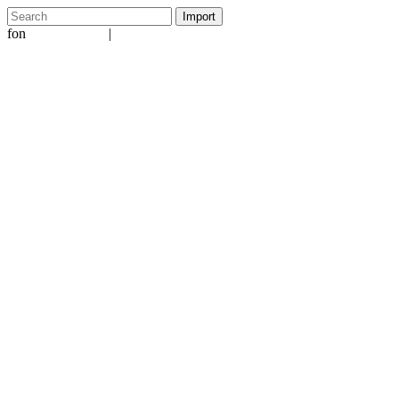
fon
|
+49 5231 601651
info@ergo-nomie.de