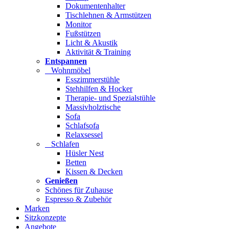
Dokumentenhalter
Tischlehnen & Armstützen
Monitor
Fußstützen
Licht & Akustik
Aktivität & Training
Entspannen
Wohnmöbel
Esszimmerstühle
Stehhilfen & Hocker
Therapie- und Spezialstühle
Massivholztische
Sofa
Schlafsofa
Relaxsessel
Schlafen
Hüsler Nest
Betten
Kissen & Decken
Genießen
Schönes für Zuhause
Espresso & Zubehör
Marken
Sitzkonzepte
Angebote