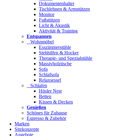
Dokumentenhalter
Tischlehnen & Armstützen
Monitor
Fußstützen
Licht & Akustik
Aktivität & Training
Entspannen
Wohnmöbel
Esszimmerstühle
Stehhilfen & Hocker
Therapie- und Spezialstühle
Massivholztische
Sofa
Schlafsofa
Relaxsessel
Schlafen
Hüsler Nest
Betten
Kissen & Decken
Genießen
Schönes für Zuhause
Espresso & Zubehör
Marken
Sitzkonzepte
Angebote