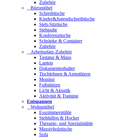
Zubehör
Büromöbel
Schreibtische
Kinder&Jugendschreibtische
Steh-Sitztische
Stehpulte
Konferenztische
Schränke & Container
Zubehör
Arbeitsplatz-Zubehör
Tastatur & Maus
Laptop
Dokumentenhalter
Tischlehnen & Armstützen
Monitor
Fußstützen
Licht & Akustik
Aktivität & Training
Entspannen
Wohnmöbel
Esszimmerstühle
Stehhilfen & Hocker
Therapie- und Spezialstühle
Massivholztische
Sofa