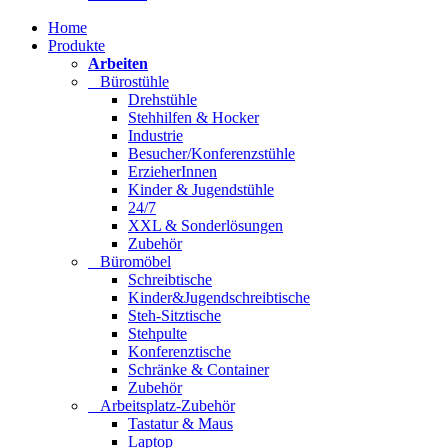
Home
Produkte
Arbeiten
Bürostühle
Drehstühle
Stehhilfen & Hocker
Industrie
Besucher/Konferenzstühle
ErzieherInnen
Kinder & Jugendstühle
24/7
XXL & Sonderlösungen
Zubehör
Büromöbel
Schreibtische
Kinder&Jugendschreibtische
Steh-Sitztische
Stehpulte
Konferenztische
Schränke & Container
Zubehör
Arbeitsplatz-Zubehör
Tastatur & Maus
Laptop