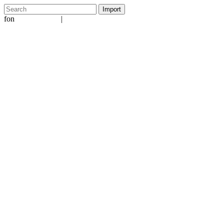
fon
|
+49 5231 601651
info@ergo-nomie.de