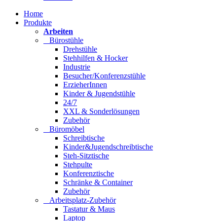
Home
Produkte
Arbeiten
Bürostühle
Drehstühle
Stehhilfen & Hocker
Industrie
Besucher/Konferenzstühle
ErzieherInnen
Kinder & Jugendstühle
24/7
XXL & Sonderlösungen
Zubehör
Büromöbel
Schreibtische
Kinder&Jugendschreibtische
Steh-Sitztische
Stehpulte
Konferenztische
Schränke & Container
Zubehör
Arbeitsplatz-Zubehör
Tastatur & Maus
Laptop