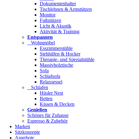
Dokumentenhalter
Tischlehnen & Armstützen
Monitor
Fußstützen
Licht & Akustik
Aktivität & Training
Entspannen
Wohnmöbel
Esszimmerstühle
Stehhilfen & Hocker
Therapie- und Spezialstühle
Massivholztische
Sofa
Schlafsofa
Relaxsessel
Schlafen
Hüsler Nest
Betten
Kissen & Decken
Genießen
Schönes für Zuhause
Espresso & Zubehör
Marken
Sitzkonzepte
Angebote