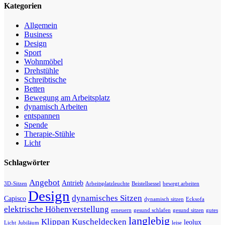
Kategorien
Allgemein
Business
Design
Sport
Wohnmöbel
Drehstühle
Schreibtische
Betten
Bewegung am Arbeitsplatz
dynamisch Arbeiten
entspannen
Spende
Therapie-Stühle
Licht
Schlagwörter
Angebot
Antrieb
3D-Sitzen
Arbeitsplatzleuchte
Beistellsessel
bewegt arbeiten
Design
dynamisches Sitzen
Capisco
dynamisch sitzen
Ecksofa
elektrische Höhenverstellung
erneuern
gesund schlafen
gesund sitzen
gutes
langlebig
Klippan
Kuscheldecken
leolux
Licht
Jubiläum
leise