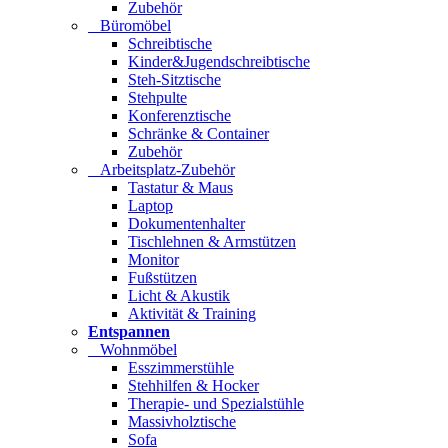
Zubehör
Büromöbel
Schreibtische
Kinder&Jugendschreibtische
Steh-Sitztische
Stehpulte
Konferenztische
Schränke & Container
Zubehör
Arbeitsplatz-Zubehör
Tastatur & Maus
Laptop
Dokumentenhalter
Tischlehnen & Armstützen
Monitor
Fußstützen
Licht & Akustik
Aktivität & Training
Entspannen
Wohnmöbel
Esszimmerstühle
Stehhilfen & Hocker
Therapie- und Spezialstühle
Massivholztische
Sofa