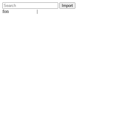
fon
|
+49 5231 601651
info@ergo-nomie.de