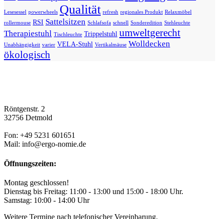
Qualität
Lesesessel
powerwheels
refresh
regionales Produkt
Relaxmöbel
Sattelsitzen
RSI
rollermouse
Schlafsofa
schnell
Sonderedition
Stehleuchte
umweltgerecht
Therapiestuhl
Trippelstuhl
Tischleuchte
Wolldecken
VELA-Stuhl
Unabhängigkeit
varier
Vertikalmäuse
ökologisch
Röntgenstr. 2
32756 Detmold
Fon: +49 5231 601651
Mail: info@ergo-nomie.de
Öffnungszeiten:
Montag geschlossen!
Dienstag bis Freitag: 11:00 - 13:00 und 15:00 - 18:00 Uhr.
Samstag: 10:00 - 14:00 Uhr
Weitere Termine nach telefonischer Vereinbarung.