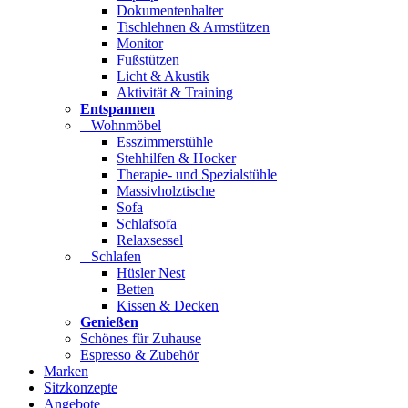
Dokumentenhalter
Tischlehnen & Armstützen
Monitor
Fußstützen
Licht & Akustik
Aktivität & Training
Entspannen
Wohnmöbel
Esszimmerstühle
Stehhilfen & Hocker
Therapie- und Spezialstühle
Massivholztische
Sofa
Schlafsofa
Relaxsessel
Schlafen
Hüsler Nest
Betten
Kissen & Decken
Genießen
Schönes für Zuhause
Espresso & Zubehör
Marken
Sitzkonzepte
Angebote