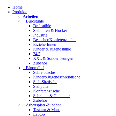
Home
Produkte
Arbeiten
Bürostühle
Drehstühle
Stehhilfen & Hocker
Industrie
Besucher/Konferenzstühle
ErzieherInnen
Kinder & Jugendstühle
24/7
XXL & Sonderlösungen
Zubehör
Büromöbel
Schreibtische
Kinder&Jugendschreibtische
Steh-Sitztische
Stehpulte
Konferenztische
Schränke & Container
Zubehör
Arbeitsplatz-Zubehör
Tastatur & Maus
Laptop