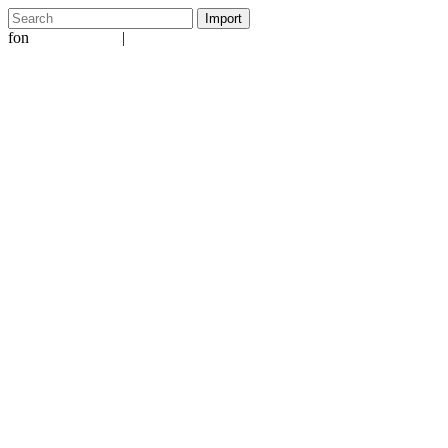
fon
|
+49 5231 601651
info@ergo-nomie.de