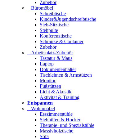
Zubehör
Büromöbel
Schreibtische
Kinder&Jugendschreibtische
Steh-Sitztische
Stehpulte
Konferenztische
Schränke & Container
Zubehör
Arbeitsplatz-Zubehör
Tastatur & Maus
Laptop
Dokumentenhalter
Tischlehnen & Armstützen
Monitor
Fußstützen
Licht & Akustik
Aktivität & Training
Entspannen
Wohnmöbel
Esszimmerstühle
Stehhilfen & Hocker
Therapie- und Spezialstühle
Massivholztische
Sofa