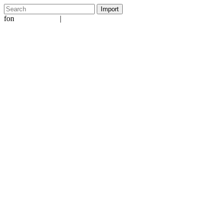
fon
|
+49 5231 601651
info@ergo-nomie.de