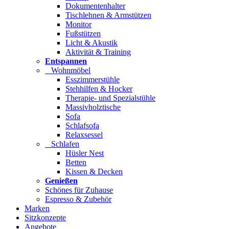
Dokumentenhalter
Tischlehnen & Armstützen
Monitor
Fußstützen
Licht & Akustik
Aktivität & Training
Entspannen
Wohnmöbel
Esszimmerstühle
Stehhilfen & Hocker
Therapie- und Spezialstühle
Massivholztische
Sofa
Schlafsofa
Relaxsessel
Schlafen
Hüsler Nest
Betten
Kissen & Decken
Genießen
Schönes für Zuhause
Espresso & Zubehör
Marken
Sitzkonzepte
Angebote