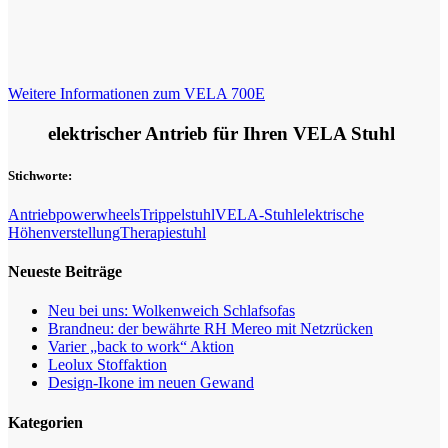
Weitere Informationen zum VELA 700E
elektrischer Antrieb für Ihren VELA Stuhl
Stichworte:
Antrieb
powerwheels
Trippelstuhl
VELA-Stuhl
elektrische
Höhenverstellung
Therapiestuhl
Neueste Beiträge
Neu bei uns: Wolkenweich Schlafsofas
Brandneu: der bewährte RH Mereo mit Netzrücken
Varier „back to work“ Aktion
Leolux Stoffaktion
Design-Ikone im neuen Gewand
Kategorien