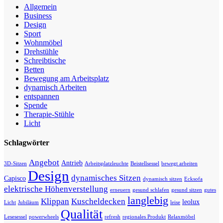
Allgemein
Business
Design
Sport
Wohnmöbel
Drehstühle
Schreibtische
Betten
Bewegung am Arbeitsplatz
dynamisch Arbeiten
entspannen
Spende
Therapie-Stühle
Licht
Schlagwörter
Angebot
Antrieb
3D-Sitzen
Arbeitsplatzleuchte
Beistellsessel
bewegt arbeiten
Design
dynamisches Sitzen
Capisco
dynamisch sitzen
Ecksofa
elektrische Höhenverstellung
erneuern
gesund schlafen
gesund sitzen
gutes
langlebig
Klippan
Kuscheldecken
leolux
Licht
Jubiläum
leise
Qualität
Lesesessel
powerwheels
refresh
regionales Produkt
Relaxmöbel