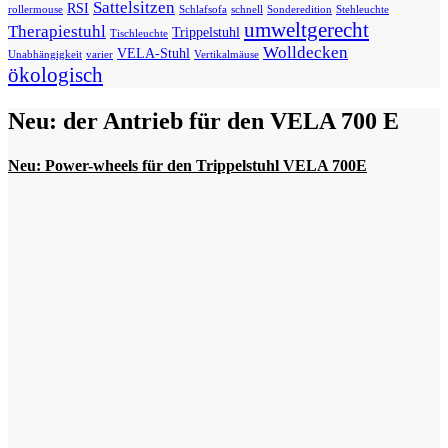
Sattelsitzen
RSI
rollermouse
Schlafsofa
schnell
Sonderedition
Stehleuchte
umweltgerecht
Therapiestuhl
Trippelstuhl
Tischleuchte
Wolldecken
VELA-Stuhl
Unabhängigkeit
varier
Vertikalmäuse
ökologisch
Neu: der Antrieb für den VELA 700 E
Neu: Power-wheels für den Trippelstuhl VELA 700E