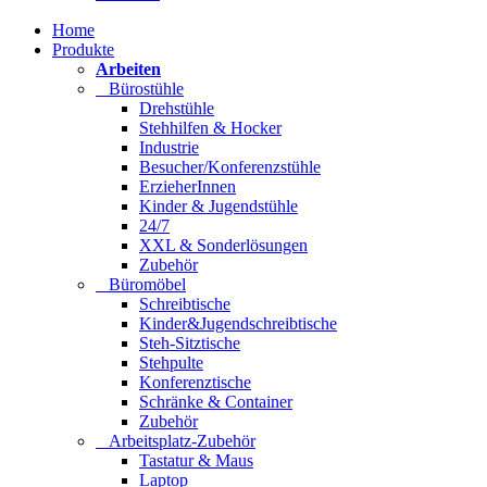
Home
Produkte
Arbeiten
Bürostühle
Drehstühle
Stehhilfen & Hocker
Industrie
Besucher/Konferenzstühle
ErzieherInnen
Kinder & Jugendstühle
24/7
XXL & Sonderlösungen
Zubehör
Büromöbel
Schreibtische
Kinder&Jugendschreibtische
Steh-Sitztische
Stehpulte
Konferenztische
Schränke & Container
Zubehör
Arbeitsplatz-Zubehör
Tastatur & Maus
Laptop