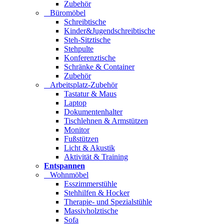
Zubehör
Büromöbel
Schreibtische
Kinder&Jugendschreibtische
Steh-Sitztische
Stehpulte
Konferenztische
Schränke & Container
Zubehör
Arbeitsplatz-Zubehör
Tastatur & Maus
Laptop
Dokumentenhalter
Tischlehnen & Armstützen
Monitor
Fußstützen
Licht & Akustik
Aktivität & Training
Entspannen
Wohnmöbel
Esszimmerstühle
Stehhilfen & Hocker
Therapie- und Spezialstühle
Massivholztische
Sofa