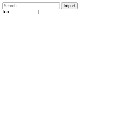
fon
|
+49 5231 601651
info@ergo-nomie.de