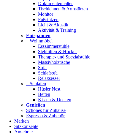
Dokumentenhalter
Tischlehnen & Armstützen
Monitor
Fußstützen
Licht & Akustik
Aktivität & Training
Entspannen
Wohnmöbel
Esszimmerstühle
Stehhilfen & Hocker
Therapie- und Spezialstühle
Massivholztische
Sofa
Schlafsofa
Relaxsessel
Schlafen
Hüsler Nest
Betten
Kissen & Decken
Genießen
Schönes für Zuhause
Espresso & Zubehör
Marken
Sitzkonzepte
Angebote