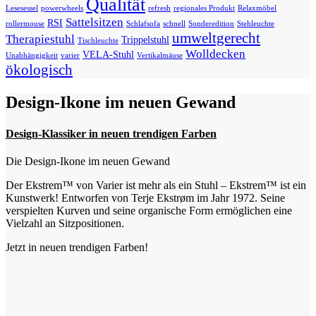
Qualität
Lesesessel
powerwheels
refresh
regionales Produkt
Relaxmöbel
Sattelsitzen
RSI
rollermouse
Schlafsofa
schnell
Sonderedition
Stehleuchte
umweltgerecht
Therapiestuhl
Trippelstuhl
Tischleuchte
Wolldecken
VELA-Stuhl
Unabhängigkeit
varier
Vertikalmäuse
ökologisch
Design-Ikone im neuen Gewand
Design-Klassiker in neuen trendigen Farben
Die Design-Ikone im neuen Gewand
Der Ekstrem™ von Varier ist mehr als ein Stuhl – Ekstrem™ ist ein
Kunstwerk! Entworfen von Terje Ekstrøm im Jahr 1972. Seine
verspielten Kurven und seine organische Form ermöglichen eine
Vielzahl an Sitzpositionen.
Jetzt in neuen trendigen Farben!