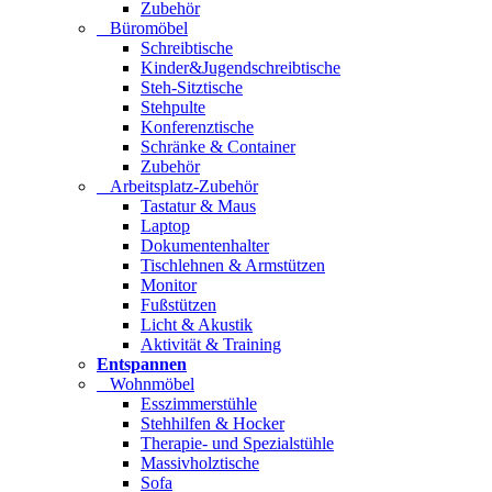
Zubehör
Büromöbel
Schreibtische
Kinder&Jugendschreibtische
Steh-Sitztische
Stehpulte
Konferenztische
Schränke & Container
Zubehör
Arbeitsplatz-Zubehör
Tastatur & Maus
Laptop
Dokumentenhalter
Tischlehnen & Armstützen
Monitor
Fußstützen
Licht & Akustik
Aktivität & Training
Entspannen
Wohnmöbel
Esszimmerstühle
Stehhilfen & Hocker
Therapie- und Spezialstühle
Massivholztische
Sofa