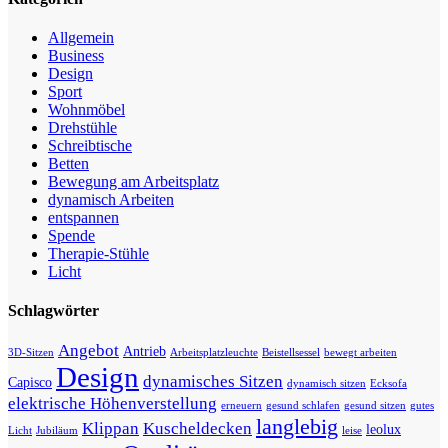
Allgemein
Business
Design
Sport
Wohnmöbel
Drehstühle
Schreibtische
Betten
Bewegung am Arbeitsplatz
dynamisch Arbeiten
entspannen
Spende
Therapie-Stühle
Licht
Schlagwörter
Angebot
Antrieb
3D-Sitzen
Arbeitsplatzleuchte
Beistellsessel
bewegt arbeiten
Design
dynamisches Sitzen
Capisco
dynamisch sitzen
Ecksofa
elektrische Höhenverstellung
erneuern
gesund schlafen
gesund sitzen
gutes
langlebig
Klippan
Kuscheldecken
leolux
Licht
Jubiläum
leise