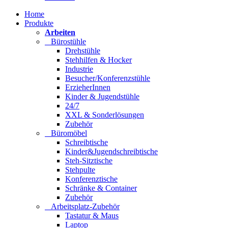
Home
Produkte
Arbeiten
Bürostühle
Drehstühle
Stehhilfen & Hocker
Industrie
Besucher/Konferenzstühle
ErzieherInnen
Kinder & Jugendstühle
24/7
XXL & Sonderlösungen
Zubehör
Büromöbel
Schreibtische
Kinder&Jugendschreibtische
Steh-Sitztische
Stehpulte
Konferenztische
Schränke & Container
Zubehör
Arbeitsplatz-Zubehör
Tastatur & Maus
Laptop