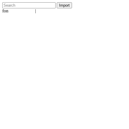
fon
|
+49 5231 601651
info@ergo-nomie.de