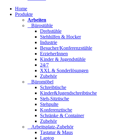
Home
Produkte
Arbeiten
Bürostühle
Drehstühle
Stehhilfen & Hocker
Industrie
Besucher/Konferenzstühle
ErzieherInnen
Kinder & Jugendstühle
24/7
XXL & Sonderlösungen
Zubehör
Büromöbel
Schreibtische
Kinder&Jugendschreibtische
Steh-Sitztische
Stehpulte
Konferenztische
Schränke & Container
Zubehör
Arbeitsplatz-Zubehör
Tastatur & Maus
Laptop