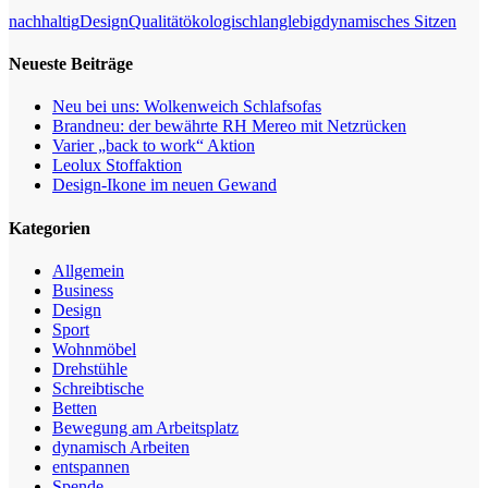
nachhaltig
Design
Qualität
ökologisch
langlebig
dynamisches Sitzen
Neueste Beiträge
Neu bei uns: Wolkenweich Schlafsofas
Brandneu: der bewährte RH Mereo mit Netzrücken
Varier „back to work“ Aktion
Leolux Stoffaktion
Design-Ikone im neuen Gewand
Kategorien
Allgemein
Business
Design
Sport
Wohnmöbel
Drehstühle
Schreibtische
Betten
Bewegung am Arbeitsplatz
dynamisch Arbeiten
entspannen
Spende