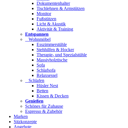
Dokumentenhalter
Tischlehnen & Armstützen
Monitor
Fußstützen
Licht & Akustik
Aktivität & Training
Entspannen
Wohnmöbel
Esszimmerstühle
Stehhilfen & Hocker
Therapie- und Spezialstühle
Massivholztische
Sofa
Schlafsofa
Relaxsessel
Schlafen
Hüsler Nest
Betten
Kissen & Decken
Genießen
Schönes für Zuhause
Espresso & Zubehör
Marken
Sitzkonzepte
Angebote