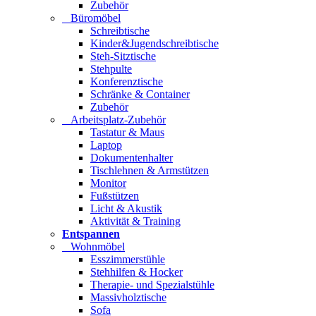
Zubehör
Büromöbel
Schreibtische
Kinder&Jugendschreibtische
Steh-Sitztische
Stehpulte
Konferenztische
Schränke & Container
Zubehör
Arbeitsplatz-Zubehör
Tastatur & Maus
Laptop
Dokumentenhalter
Tischlehnen & Armstützen
Monitor
Fußstützen
Licht & Akustik
Aktivität & Training
Entspannen
Wohnmöbel
Esszimmerstühle
Stehhilfen & Hocker
Therapie- und Spezialstühle
Massivholztische
Sofa