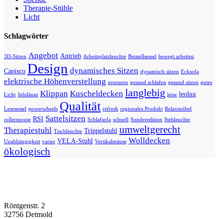
Therapie-Stühle
Licht
Schlagwörter
Angebot
Antrieb
3D-Sitzen
Arbeitsplatzleuchte
Beistellsessel
bewegt arbeiten
Design
dynamisches Sitzen
Capisco
dynamisch sitzen
Ecksofa
elektrische Höhenverstellung
erneuern
gesund schlafen
gesund sitzen
gutes
langlebig
Klippan
Kuscheldecken
leolux
Licht
Jubiläum
leise
Qualität
Lesesessel
powerwheels
refresh
regionales Produkt
Relaxmöbel
Sattelsitzen
RSI
rollermouse
Schlafsofa
schnell
Sonderedition
Stehleuchte
umweltgerecht
Therapiestuhl
Trippelstuhl
Tischleuchte
Wolldecken
VELA-Stuhl
Unabhängigkeit
varier
Vertikalmäuse
ökologisch
Röntgenstr. 2
32756 Detmold