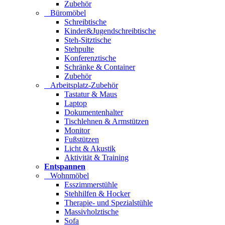
Zubehör
Büromöbel
Schreibtische
Kinder&Jugendschreibtische
Steh-Sitztische
Stehpulte
Konferenztische
Schränke & Container
Zubehör
Arbeitsplatz-Zubehör
Tastatur & Maus
Laptop
Dokumentenhalter
Tischlehnen & Armstützen
Monitor
Fußstützen
Licht & Akustik
Aktivität & Training
Entspannen
Wohnmöbel
Esszimmerstühle
Stehhilfen & Hocker
Therapie- und Spezialstühle
Massivholztische
Sofa