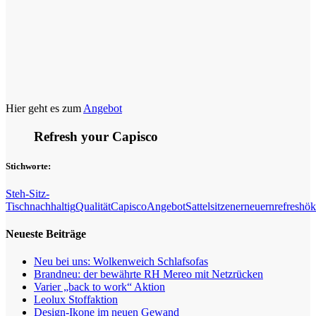
Hier geht es zum
Angebot
Refresh your Capisco
Stichworte:
Steh-Sitz-
Tisch
nachhaltig
Qualität
Capisco
Angebot
Sattelsitzen
erneuern
refresh
ök
Neueste Beiträge
Neu bei uns: Wolkenweich Schlafsofas
Brandneu: der bewährte RH Mereo mit Netzrücken
Varier „back to work“ Aktion
Leolux Stoffaktion
Design-Ikone im neuen Gewand