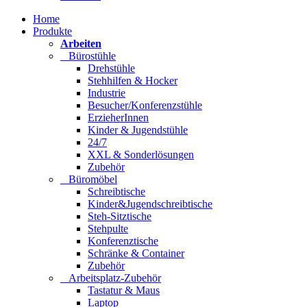
Home
Produkte
Arbeiten
Bürostühle
Drehstühle
Stehhilfen & Hocker
Industrie
Besucher/Konferenzstühle
ErzieherInnen
Kinder & Jugendstühle
24/7
XXL & Sonderlösungen
Zubehör
Büromöbel
Schreibtische
Kinder&Jugendschreibtische
Steh-Sitztische
Stehpulte
Konferenztische
Schränke & Container
Zubehör
Arbeitsplatz-Zubehör
Tastatur & Maus
Laptop