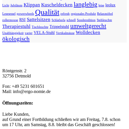
langlebig
Klippan
Kuscheldecken
leolux
Licht
Jubiläum
leise
Qualität
Lesesessel
powerwheels
refresh
regionales Produkt
Relaxmöbel
Sattelsitzen
RSI
rollermouse
Schlafsofa
schnell
Sonderedition
Stehleuchte
umweltgerecht
Therapiestuhl
Trippelstuhl
Tischleuchte
Wolldecken
VELA-Stuhl
Unabhängigkeit
varier
Vertikalmäuse
ökologisch
Röntgenstr. 2
32756 Detmold
Fon: +49 5231 601651
Mail: info@ergo-nomie.de
Öffnungszeiten:
Liebe Kunden,
auf Grund einer Fortbildung schließen wir am Freitag, 7.8. schon
um 17 Uhr, am Samstag, 8.8. bleibt das Geschäft geschlossen!