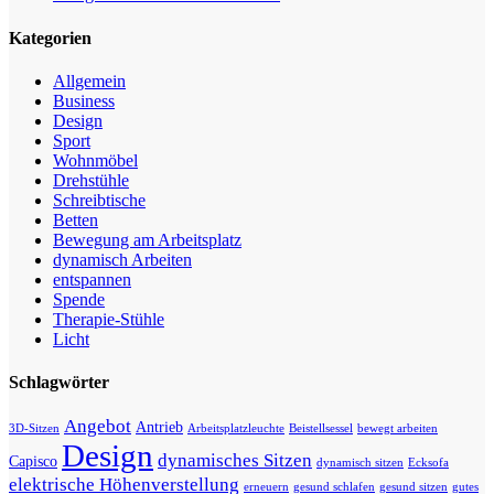
Kategorien
Allgemein
Business
Design
Sport
Wohnmöbel
Drehstühle
Schreibtische
Betten
Bewegung am Arbeitsplatz
dynamisch Arbeiten
entspannen
Spende
Therapie-Stühle
Licht
Schlagwörter
Angebot
Antrieb
3D-Sitzen
Arbeitsplatzleuchte
Beistellsessel
bewegt arbeiten
Design
dynamisches Sitzen
Capisco
dynamisch sitzen
Ecksofa
elektrische Höhenverstellung
erneuern
gesund schlafen
gesund sitzen
gutes