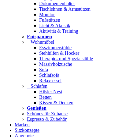
Dokumentenhalter
Tischlehnen & Armstützen
Monitor
Fußstützen
Licht & Akustik
Aktivität & Training
Entspannen
Wohnmöbel
Esszimmerstühle
Stehhilfen & Hocker
Therapie- und Spezialstühle
Massivholztische
Sofa
Schlafsofa
Relaxsessel
Schlafen
Hüsler Nest
Betten
Kissen & Decken
Genießen
Schönes für Zuhause
Espresso & Zubehör
Marken
Sitzkonzepte
Angebote