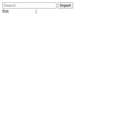
fon
|
+49 5231 601651
info@ergo-nomie.de