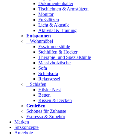
Dokumentenhalter
Tischlehnen & Armstützen
Monitor
Fußstützen
Licht & Akustik
Aktivität & Training
Entspannen
Wohnmöbel
Esszimmerstühle
Stehhilfen & Hocker
Therapie- und Spezialstühle
Massivholztische
Sofa
Schlafsofa
Relaxsessel
Schlafen
Hüsler Nest
Betten
Kissen & Decken
Genießen
Schönes für Zuhause
Espresso & Zubehör
Marken
Sitzkonzepte
Angebote