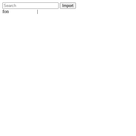
fon
|
+49 5231 601651
info@ergo-nomie.de