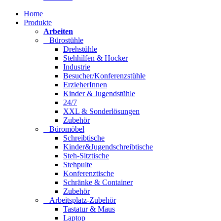
Home
Produkte
Arbeiten
Bürostühle
Drehstühle
Stehhilfen & Hocker
Industrie
Besucher/Konferenzstühle
ErzieherInnen
Kinder & Jugendstühle
24/7
XXL & Sonderlösungen
Zubehör
Büromöbel
Schreibtische
Kinder&Jugendschreibtische
Steh-Sitztische
Stehpulte
Konferenztische
Schränke & Container
Zubehör
Arbeitsplatz-Zubehör
Tastatur & Maus
Laptop