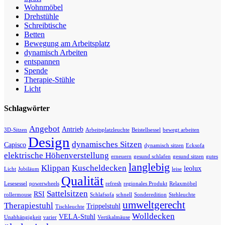
Wohnmöbel
Drehstühle
Schreibtische
Betten
Bewegung am Arbeitsplatz
dynamisch Arbeiten
entspannen
Spende
Therapie-Stühle
Licht
Schlagwörter
Angebot
Antrieb
3D-Sitzen
Arbeitsplatzleuchte
Beistellsessel
bewegt arbeiten
Design
dynamisches Sitzen
Capisco
dynamisch sitzen
Ecksofa
elektrische Höhenverstellung
erneuern
gesund schlafen
gesund sitzen
gutes
langlebig
Klippan
Kuscheldecken
leolux
Licht
Jubiläum
leise
Qualität
Lesesessel
powerwheels
refresh
regionales Produkt
Relaxmöbel
Sattelsitzen
RSI
rollermouse
Schlafsofa
schnell
Sonderedition
Stehleuchte
umweltgerecht
Therapiestuhl
Trippelstuhl
Tischleuchte
Wolldecken
VELA-Stuhl
Unabhängigkeit
varier
Vertikalmäuse