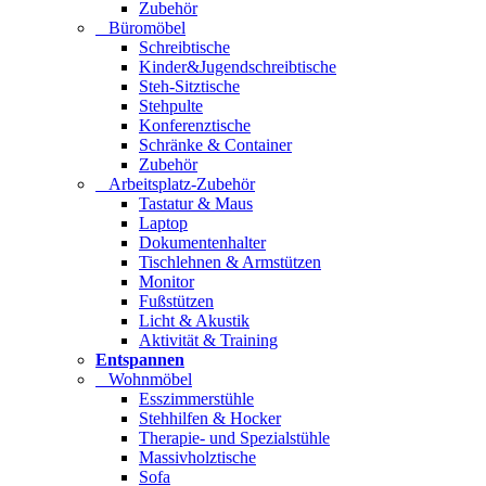
Zubehör
Büromöbel
Schreibtische
Kinder&Jugendschreibtische
Steh-Sitztische
Stehpulte
Konferenztische
Schränke & Container
Zubehör
Arbeitsplatz-Zubehör
Tastatur & Maus
Laptop
Dokumentenhalter
Tischlehnen & Armstützen
Monitor
Fußstützen
Licht & Akustik
Aktivität & Training
Entspannen
Wohnmöbel
Esszimmerstühle
Stehhilfen & Hocker
Therapie- und Spezialstühle
Massivholztische
Sofa