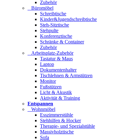
Zubehör
Büromöbel
Schreibtische
Kinder&Jugendschreibtische
Steh-Sitztische
Stehpulte
Konferenztische
Schränke & Container
Zubehör
Arbeitsplatz-Zubehör
Tastatur & Maus
Laptop
Dokumentenhalter
Tischlehnen & Armstützen
Monitor
Fußstützen
Licht & Akustik
Aktivität & Training
Entspannen
Wohnmöbel
Esszimmerstühle
Stehhilfen & Hocker
Therapie- und Spezialstühle
Massivholztische
Sofa