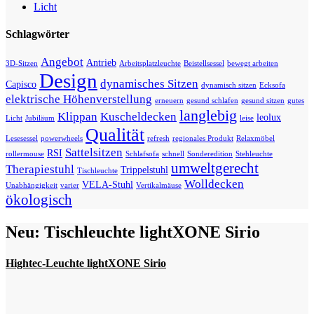
Licht
Schlagwörter
Angebot
Antrieb
3D-Sitzen
Arbeitsplatzleuchte
Beistellsessel
bewegt arbeiten
Design
dynamisches Sitzen
Capisco
dynamisch sitzen
Ecksofa
elektrische Höhenverstellung
erneuern
gesund schlafen
gesund sitzen
gutes
langlebig
Klippan
Kuscheldecken
leolux
Licht
Jubiläum
leise
Qualität
Lesesessel
powerwheels
refresh
regionales Produkt
Relaxmöbel
Sattelsitzen
RSI
rollermouse
Schlafsofa
schnell
Sonderedition
Stehleuchte
umweltgerecht
Therapiestuhl
Trippelstuhl
Tischleuchte
Wolldecken
VELA-Stuhl
Unabhängigkeit
varier
Vertikalmäuse
ökologisch
Neu: Tischleuchte lightXONE Sirio
Hightec-Leuchte lightXONE Sirio