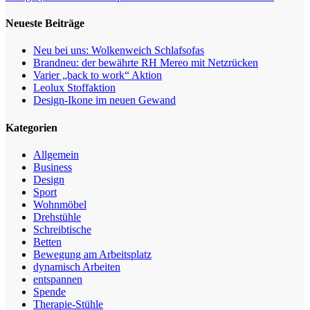
Neueste Beiträge
Neu bei uns: Wolkenweich Schlafsofas
Brandneu: der bewährte RH Mereo mit Netzrücken
Varier „back to work“ Aktion
Leolux Stoffaktion
Design-Ikone im neuen Gewand
Kategorien
Allgemein
Business
Design
Sport
Wohnmöbel
Drehstühle
Schreibtische
Betten
Bewegung am Arbeitsplatz
dynamisch Arbeiten
entspannen
Spende
Therapie-Stühle