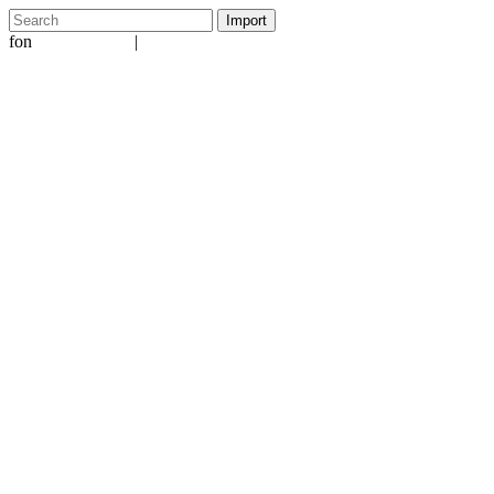
fon
|
+49 5231 601651
info@ergo-nomie.de