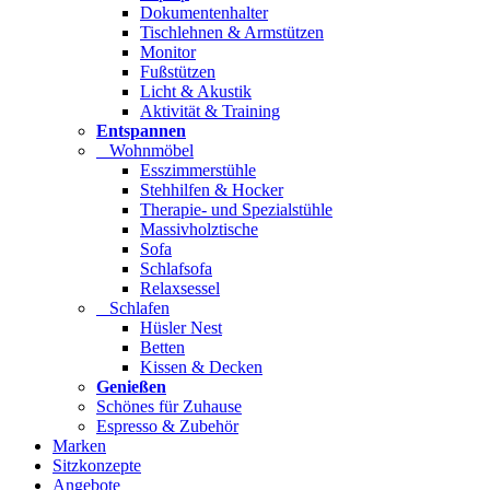
Dokumentenhalter
Tischlehnen & Armstützen
Monitor
Fußstützen
Licht & Akustik
Aktivität & Training
Entspannen
Wohnmöbel
Esszimmerstühle
Stehhilfen & Hocker
Therapie- und Spezialstühle
Massivholztische
Sofa
Schlafsofa
Relaxsessel
Schlafen
Hüsler Nest
Betten
Kissen & Decken
Genießen
Schönes für Zuhause
Espresso & Zubehör
Marken
Sitzkonzepte
Angebote