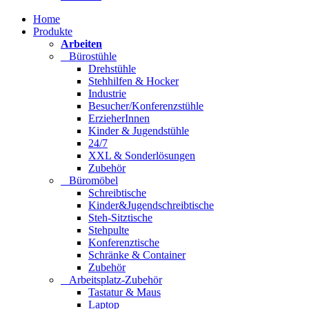
Home
Produkte
Arbeiten
Bürostühle
Drehstühle
Stehhilfen & Hocker
Industrie
Besucher/Konferenzstühle
ErzieherInnen
Kinder & Jugendstühle
24/7
XXL & Sonderlösungen
Zubehör
Büromöbel
Schreibtische
Kinder&Jugendschreibtische
Steh-Sitztische
Stehpulte
Konferenztische
Schränke & Container
Zubehör
Arbeitsplatz-Zubehör
Tastatur & Maus
Laptop