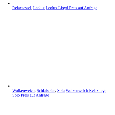
Relaxsessel
,
Leolux
Leolux Lloyd
Preis auf Anfrage
Wolkenweich
,
Schlafsofas
,
Sofa
Wolkenweich Relaxliege
Solo
Preis auf Anfrage