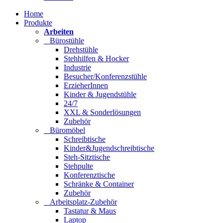
Home
Produkte
Arbeiten
Bürostühle
Drehstühle
Stehhilfen & Hocker
Industrie
Besucher/Konferenzstühle
ErzieherInnen
Kinder & Jugendstühle
24/7
XXL & Sonderlösungen
Zubehör
Büromöbel
Schreibtische
Kinder&Jugendschreibtische
Steh-Sitztische
Stehpulte
Konferenztische
Schränke & Container
Zubehör
Arbeitsplatz-Zubehör
Tastatur & Maus
Laptop