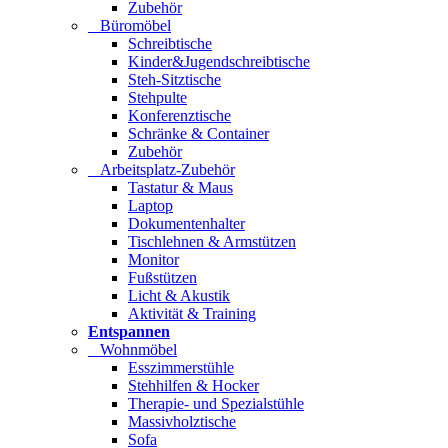
Zubehör
Büromöbel
Schreibtische
Kinder&Jugendschreibtische
Steh-Sitztische
Stehpulte
Konferenztische
Schränke & Container
Zubehör
Arbeitsplatz-Zubehör
Tastatur & Maus
Laptop
Dokumentenhalter
Tischlehnen & Armstützen
Monitor
Fußstützen
Licht & Akustik
Aktivität & Training
Entspannen
Wohnmöbel
Esszimmerstühle
Stehhilfen & Hocker
Therapie- und Spezialstühle
Massivholztische
Sofa