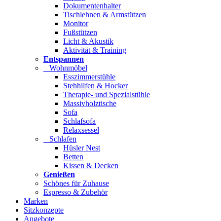
Dokumentenhalter
Tischlehnen & Armstützen
Monitor
Fußstützen
Licht & Akustik
Aktivität & Training
Entspannen
Wohnmöbel
Esszimmerstühle
Stehhilfen & Hocker
Therapie- und Spezialstühle
Massivholztische
Sofa
Schlafsofa
Relaxsessel
Schlafen
Hüsler Nest
Betten
Kissen & Decken
Genießen
Schönes für Zuhause
Espresso & Zubehör
Marken
Sitzkonzepte
Angebote