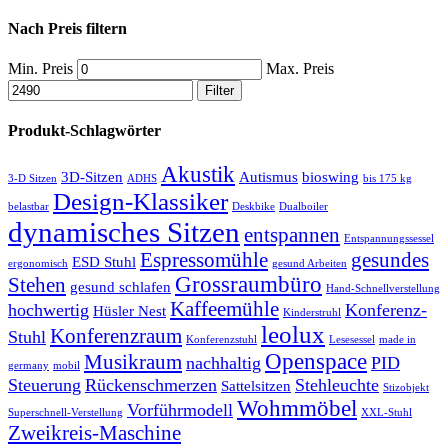
Nach Preis filtern
Min. Preis
Max. Preis
Filter
Produkt-Schlagwörter
Akustik
3D-Sitzen
Autismus
bioswing
3-D Sitzen
ADHS
bis 175 kg
Design-Klassiker
belastbar
Deskbike
Dualboiler
dynamisches Sitzen
entspannen
Entspannungssessel
Espressomühle
gesundes
ESD Stuhl
ergonomisch
gesund Arbeiten
Grossraumbüro
Stehen
gesund schlafen
Hand-Schnellverstellung
Kaffeemühle
hochwertig
Konferenz-
Hüsler Nest
Kinderstruhl
leolux
Konferenzraum
Stuhl
Konferenzstuhl
Lesesessel
made in
Openspace
Musikraum
nachhaltig
PID
germany
mobil
Steuerung
Rückenschmerzen
Stehleuchte
Sattelsitzen
Stizobjekt
Wohmmöbel
Vorführmodell
Superschnell-Verstellung
XXL-Stuhl
Zweikreis-Maschine