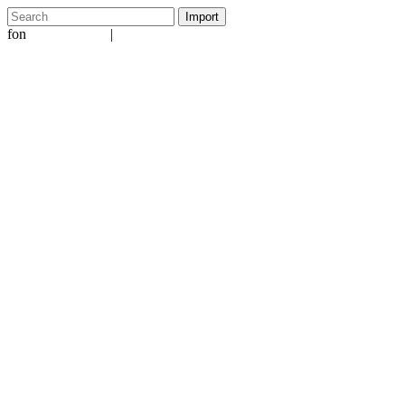
fon
|
+49 5231 601651
info@ergo-nomie.de