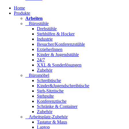
Home
Produkte
Arbeiten
Bürostühle
Drehstühle
Stehhilfen & Hocker
Industrie
Besucher/Konferenzstühle
ErzieherInnen
Kinder & Jugendstühle
24/7
XXL & Sonderlösungen
Zubehör
Büromöbel
Schreibtische
Kinder&Jugendschreibtische
Steh-Sitztische
Stehpulte
Konferenztische
Schränke & Container
Zubehör
Arbeitsplatz-Zubehör
Tastatur & Maus
Laptop