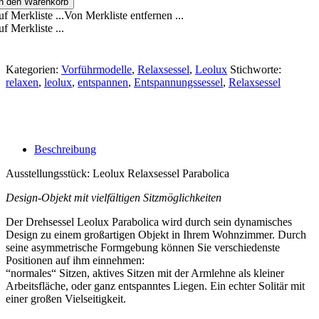
In den Warenkorb
f Merkliste ...
Von Merkliste entfernen ...
f Merkliste ...
Kategorien:
Vorführmodelle
,
Relaxsessel
,
Leolux
Stichworte:
relaxen
,
leolux
,
entspannen
,
Entspannungssessel
,
Relaxsessel
Beschreibung
Ausstellungsstück: Leolux Relaxsessel Parabolica
Design-Objekt mit vielfältigen Sitzmöglichkeiten
Der Drehsessel Leolux Parabolica wird durch sein dynamisches
Design zu einem großartigen Objekt in Ihrem Wohnzimmer. Durch
seine asymmetrische Formgebung können Sie verschiedenste
Positionen auf ihm einnehmen:
“normales“ Sitzen, aktives Sitzen mit der Armlehne als kleiner
Arbeitsfläche, oder ganz entspanntes Liegen. Ein echter Solitär mit
einer großen Vielseitigkeit.