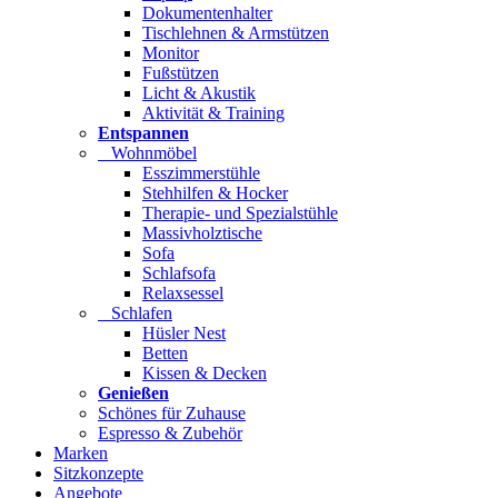
Dokumentenhalter
Tischlehnen & Armstützen
Monitor
Fußstützen
Licht & Akustik
Aktivität & Training
Entspannen
Wohnmöbel
Esszimmerstühle
Stehhilfen & Hocker
Therapie- und Spezialstühle
Massivholztische
Sofa
Schlafsofa
Relaxsessel
Schlafen
Hüsler Nest
Betten
Kissen & Decken
Genießen
Schönes für Zuhause
Espresso & Zubehör
Marken
Sitzkonzepte
Angebote