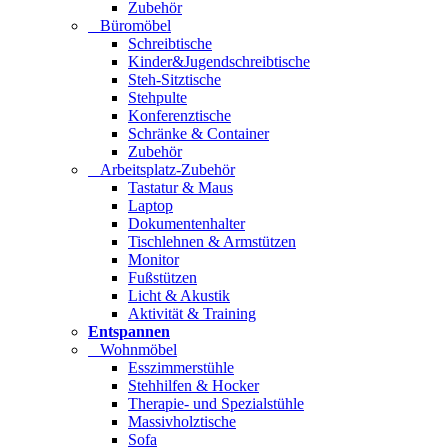
Zubehör
Büromöbel
Schreibtische
Kinder&Jugendschreibtische
Steh-Sitztische
Stehpulte
Konferenztische
Schränke & Container
Zubehör
Arbeitsplatz-Zubehör
Tastatur & Maus
Laptop
Dokumentenhalter
Tischlehnen & Armstützen
Monitor
Fußstützen
Licht & Akustik
Aktivität & Training
Entspannen
Wohnmöbel
Esszimmerstühle
Stehhilfen & Hocker
Therapie- und Spezialstühle
Massivholztische
Sofa