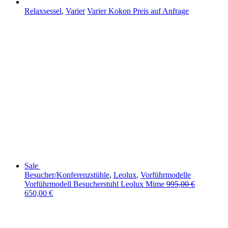
Relaxsessel
,
Varier
Varier Kokon
Preis auf Anfrage
Sale
Besucher/Konferenzstühle
,
Leolux
,
Vorführmodelle
Vorführmodell Besucherstuhl Leolux Mime
995,00
€
650,00
€