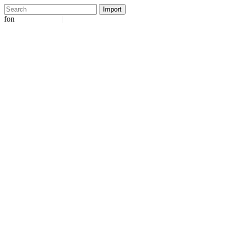
fon
|
+49 5231 601651
info@ergo-nomie.de