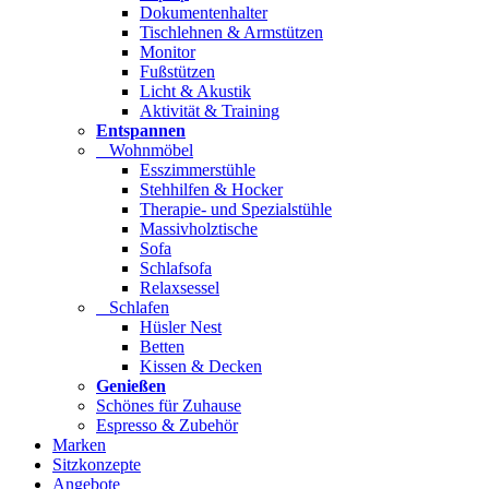
Dokumentenhalter
Tischlehnen & Armstützen
Monitor
Fußstützen
Licht & Akustik
Aktivität & Training
Entspannen
Wohnmöbel
Esszimmerstühle
Stehhilfen & Hocker
Therapie- und Spezialstühle
Massivholztische
Sofa
Schlafsofa
Relaxsessel
Schlafen
Hüsler Nest
Betten
Kissen & Decken
Genießen
Schönes für Zuhause
Espresso & Zubehör
Marken
Sitzkonzepte
Angebote