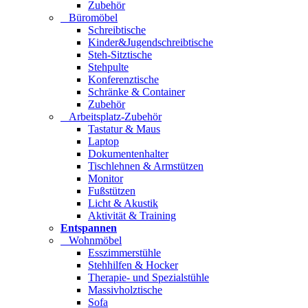
Zubehör
Büromöbel
Schreibtische
Kinder&Jugendschreibtische
Steh-Sitztische
Stehpulte
Konferenztische
Schränke & Container
Zubehör
Arbeitsplatz-Zubehör
Tastatur & Maus
Laptop
Dokumentenhalter
Tischlehnen & Armstützen
Monitor
Fußstützen
Licht & Akustik
Aktivität & Training
Entspannen
Wohnmöbel
Esszimmerstühle
Stehhilfen & Hocker
Therapie- und Spezialstühle
Massivholztische
Sofa