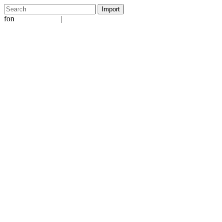
fon
|
+49 5231 601651
info@ergo-nomie.de