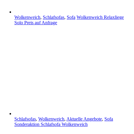
Wolkenweich
,
Schlafsofas
,
Sofa
Wolkenweich Relaxliege
Solo
Preis auf Anfrage
Schlafsofas
,
Wolkenweich
,
Aktuelle Angebote
,
Sofa
Sonderaktion Schlafsofa Wolkenweich