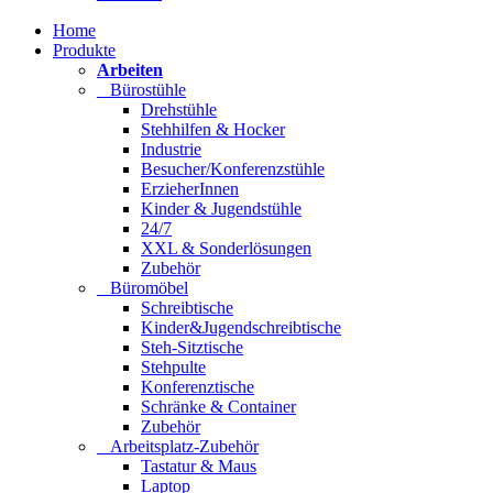
Home
Produkte
Arbeiten
Bürostühle
Drehstühle
Stehhilfen & Hocker
Industrie
Besucher/Konferenzstühle
ErzieherInnen
Kinder & Jugendstühle
24/7
XXL & Sonderlösungen
Zubehör
Büromöbel
Schreibtische
Kinder&Jugendschreibtische
Steh-Sitztische
Stehpulte
Konferenztische
Schränke & Container
Zubehör
Arbeitsplatz-Zubehör
Tastatur & Maus
Laptop