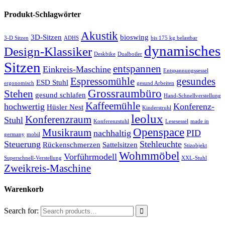
Produkt-Schlagwörter
Akustik
3D-Sitzen
bioswing
3-D Sitzen
ADHS
bis 175 kg belastbar
dynamisches
Design-Klassiker
Deskbike
Dualboiler
Sitzen
entspannen
Einkreis-Maschine
Entspannungssessel
Espressomühle
gesundes
ESD Stuhl
ergonomisch
gesund Arbeiten
Grossraumbüro
Stehen
gesund schlafen
Hand-Schnellverstellung
Kaffeemühle
hochwertig
Konferenz-
Hüsler Nest
Kinderstruhl
leolux
Konferenzraum
Stuhl
Konferenzstuhl
Lesesessel
made in
Openspace
Musikraum
nachhaltig
PID
germany
mobil
Steuerung
Stehleuchte
Rückenschmerzen
Sattelsitzen
Stizobjekt
Wohmmöbel
Vorführmodell
Superschnell-Verstellung
XXL-Stuhl
Zweikreis-Maschine
Warenkorb
Search for: