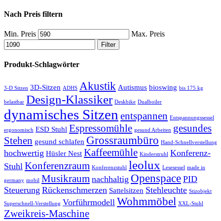
Nach Preis filtern
Min. Preis
Max. Preis
Filter
Produkt-Schlagwörter
Akustik
3D-Sitzen
Autismus
bioswing
3-D Sitzen
ADHS
bis 175 kg
Design-Klassiker
belastbar
Deskbike
Dualboiler
dynamisches Sitzen
entspannen
Entspannungssessel
Espressomühle
gesundes
ESD Stuhl
ergonomisch
gesund Arbeiten
Grossraumbüro
Stehen
gesund schlafen
Hand-Schnellverstellung
Kaffeemühle
hochwertig
Konferenz-
Hüsler Nest
Kinderstruhl
leolux
Konferenzraum
Stuhl
Konferenzstuhl
Lesesessel
made in
Openspace
Musikraum
nachhaltig
PID
germany
mobil
Steuerung
Rückenschmerzen
Stehleuchte
Sattelsitzen
Stizobjekt
Wohmmöbel
Vorführmodell
Superschnell-Verstellung
XXL-Stuhl
Zweikreis-Maschine