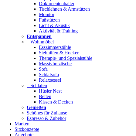
Dokumentenhalter
Tischlehnen & Armstützen
Monitor
Fußstützen
Licht & Akustik
Aktivität & Training
Entspannen
Wohnmöbel
Esszimmerstühle
Stehhilfen & Hocker
Therapie- und Spezialstühle
Massivholztische
Sofa
Schlafsofa
Relaxsessel
Schlafen
Hüsler Nest
Betten
Kissen & Decken
Genießen
Schönes für Zuhause
Espresso & Zubehör
Marken
Sitzkonzepte
Angebote