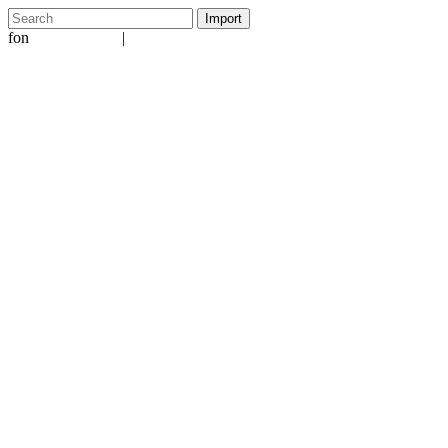
fon
|
+49 5231 601651
info@ergo-nomie.de