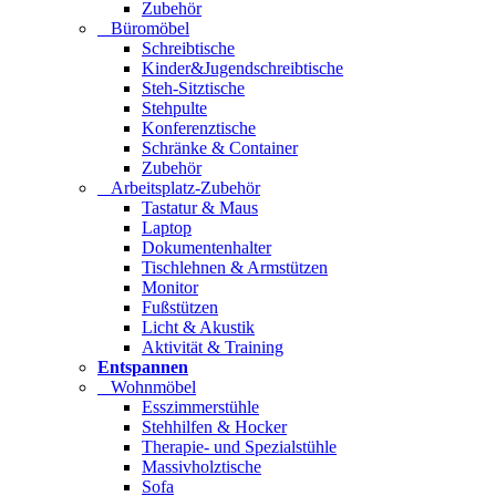
Zubehör
Büromöbel
Schreibtische
Kinder&Jugendschreibtische
Steh-Sitztische
Stehpulte
Konferenztische
Schränke & Container
Zubehör
Arbeitsplatz-Zubehör
Tastatur & Maus
Laptop
Dokumentenhalter
Tischlehnen & Armstützen
Monitor
Fußstützen
Licht & Akustik
Aktivität & Training
Entspannen
Wohnmöbel
Esszimmerstühle
Stehhilfen & Hocker
Therapie- und Spezialstühle
Massivholztische
Sofa