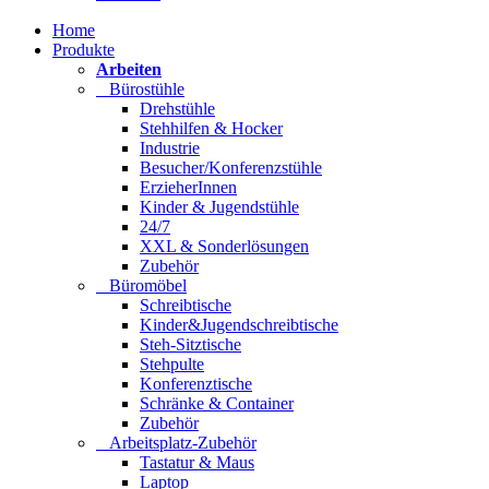
Home
Produkte
Arbeiten
Bürostühle
Drehstühle
Stehhilfen & Hocker
Industrie
Besucher/Konferenzstühle
ErzieherInnen
Kinder & Jugendstühle
24/7
XXL & Sonderlösungen
Zubehör
Büromöbel
Schreibtische
Kinder&Jugendschreibtische
Steh-Sitztische
Stehpulte
Konferenztische
Schränke & Container
Zubehör
Arbeitsplatz-Zubehör
Tastatur & Maus
Laptop