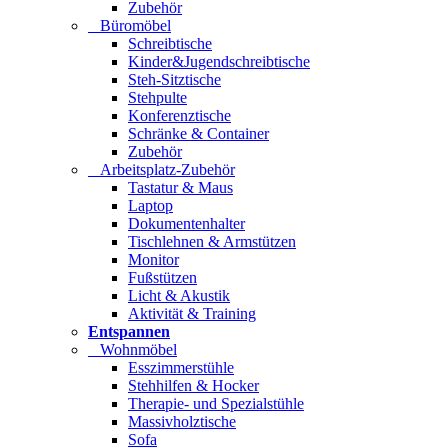
Zubehör
Büromöbel
Schreibtische
Kinder&Jugendschreibtische
Steh-Sitztische
Stehpulte
Konferenztische
Schränke & Container
Zubehör
Arbeitsplatz-Zubehör
Tastatur & Maus
Laptop
Dokumentenhalter
Tischlehnen & Armstützen
Monitor
Fußstützen
Licht & Akustik
Aktivität & Training
Entspannen
Wohnmöbel
Esszimmerstühle
Stehhilfen & Hocker
Therapie- und Spezialstühle
Massivholztische
Sofa