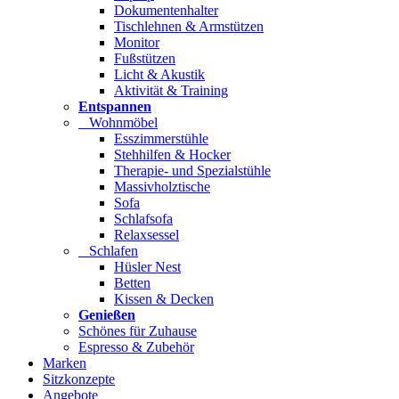
Dokumentenhalter
Tischlehnen & Armstützen
Monitor
Fußstützen
Licht & Akustik
Aktivität & Training
Entspannen
Wohnmöbel
Esszimmerstühle
Stehhilfen & Hocker
Therapie- und Spezialstühle
Massivholztische
Sofa
Schlafsofa
Relaxsessel
Schlafen
Hüsler Nest
Betten
Kissen & Decken
Genießen
Schönes für Zuhause
Espresso & Zubehör
Marken
Sitzkonzepte
Angebote