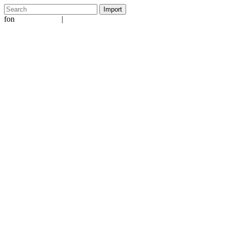
fon
|
+49 5231 601651
info@ergo-nomie.de