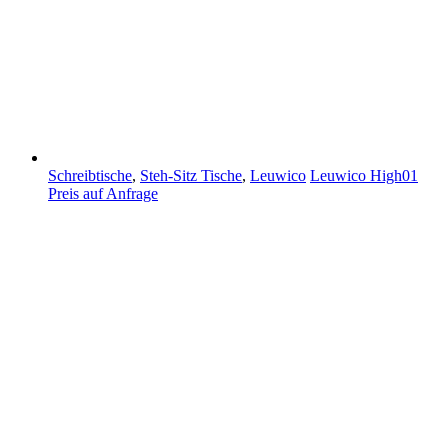
Schreibtische
,
Steh-Sitz Tische
,
Leuwico
Leuwico High01
Preis auf Anfrage