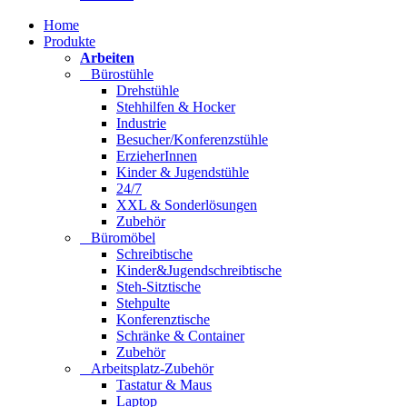
Home
Produkte
Arbeiten
Bürostühle
Drehstühle
Stehhilfen & Hocker
Industrie
Besucher/Konferenzstühle
ErzieherInnen
Kinder & Jugendstühle
24/7
XXL & Sonderlösungen
Zubehör
Büromöbel
Schreibtische
Kinder&Jugendschreibtische
Steh-Sitztische
Stehpulte
Konferenztische
Schränke & Container
Zubehör
Arbeitsplatz-Zubehör
Tastatur & Maus
Laptop