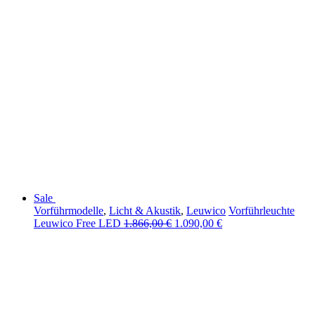
Sale
Vorführmodelle
,
Licht & Akustik
,
Leuwico
Vorführleuchte
Leuwico Free LED
1.866,00
€
1.090,00
€