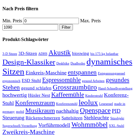
Nach Preis filtern
Min. Preis
Max. Preis
Filter
Produkt-Schlagwörter
Akustik
3D-Sitzen
bioswing
3-D Sitzen
ADHS
bis 175 kg belastbar
dynamisches
Design-Klassiker
Deskbike
Dualboiler
Sitzen
entspannen
Einkreis-Maschine
Entspannungssessel
Espressomühle
gesundes
ESD Stuhl
ergonomisch
gesund Arbeiten
Grossraumbüro
Stehen
gesund schlafen
Hand-Schnellverstellung
Kaffeemühle
hochwertig
Konferenz-
Hüsler Nest
Kinderstruhl
leolux
Konferenzraum
Stuhl
Konferenzstuhl
Lesesessel
made in
Openspace
Musikraum
nachhaltig
PID
germany
mobil
Steuerung
Stehleuchte
Rückenschmerzen
Sattelsitzen
Stizobjekt
Wohmmöbel
Vorführmodell
Superschnell-Verstellung
XXL-Stuhl
Zweikreis-Maschine