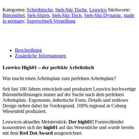
Kategorien:
Schreibtische
,
Steh-Sitz Tische
,
Leuwico
Stichworte:
Büromöbel
,
Steh-Sitzen
,
Steh-Sitz-Tisch
,
Steh-Sitz-Dynamic
,
made
in germany
,
Superschnell-Verstellung
Beschreibung
Zusätzliche Informationen
Leuwico High01 – der perfekte Arbeitstisch
Was macht einen Arbeitsplatz zum perfekten Arbeitsplatz?
Seit fast 100 Jahren entwickelt und produziert Leuwico hochwertige
Büromöbellösungen immer auf der Suche nach dem perfekten
Arbeitsplatz. Ergonomie, ästhetische Form, Details und zeitloses
Design stehen dabei im Vordergrund. 100% regional in Coburg
Wiesenfeld produziert.
Leuwicos aktuelles Meisterstück:
Der high01!
Formvollendet
konzentriert sich der
high01
auf das Wesentliche und wurde bereits
mit dem
Red Dot Award
ausgezeichnet.