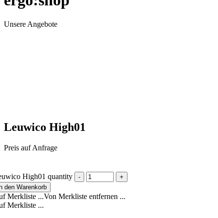
ergo:shop
Unsere Angebote
Leuwico High01
Preis auf Anfrage
euwico High01 quantity
In den Warenkorb
f Merkliste ...
Von Merkliste entfernen ...
f Merkliste ...