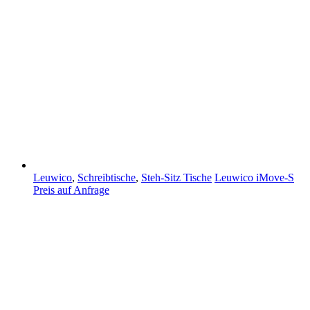
Leuwico
,
Schreibtische
,
Steh-Sitz Tische
Leuwico iMove-S
Preis auf Anfrage