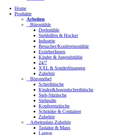
Home
Produkte
Arbeiten
Bürostühle
Drehstühle
Stehhilfen & Hocker
Industrie
Besucher/Konferenzstühle
ErzieherInnen
Kinder & Jugendstühle
24/7
XXL & Sonderlösungen
Zubehör
Büromöbel
Schreibtische
Kinder&Jugendschreibtische
Steh-Sitztische
Stehpulte
Konferenztische
Schränke & Container
Zubehör
Arbeitsplatz-Zubehör
Tastatur & Maus
Laptop