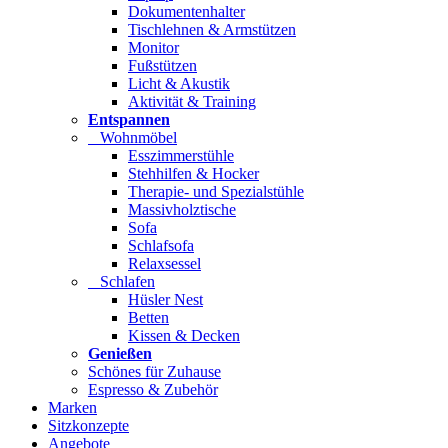
Dokumentenhalter
Tischlehnen & Armstützen
Monitor
Fußstützen
Licht & Akustik
Aktivität & Training
Entspannen
Wohnmöbel
Esszimmerstühle
Stehhilfen & Hocker
Therapie- und Spezialstühle
Massivholztische
Sofa
Schlafsofa
Relaxsessel
Schlafen
Hüsler Nest
Betten
Kissen & Decken
Genießen
Schönes für Zuhause
Espresso & Zubehör
Marken
Sitzkonzepte
Angebote