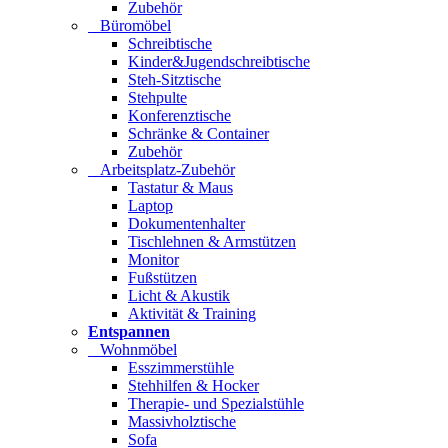
Zubehör
Büromöbel
Schreibtische
Kinder&Jugendschreibtische
Steh-Sitztische
Stehpulte
Konferenztische
Schränke & Container
Zubehör
Arbeitsplatz-Zubehör
Tastatur & Maus
Laptop
Dokumentenhalter
Tischlehnen & Armstützen
Monitor
Fußstützen
Licht & Akustik
Aktivität & Training
Entspannen
Wohnmöbel
Esszimmerstühle
Stehhilfen & Hocker
Therapie- und Spezialstühle
Massivholztische
Sofa