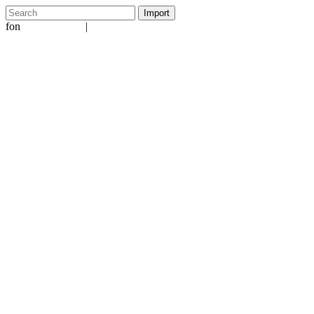
fon
|
+49 5231 601651
info@ergo-nomie.de