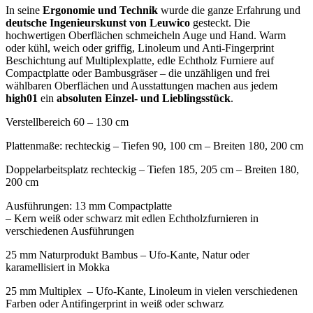
In seine
Ergonomie und Technik
wurde die ganze Erfahrung und
deutsche Ingenieurskunst von Leuwico
gesteckt. Die
hochwertigen Oberflächen schmeicheln Auge und Hand. Warm
oder kühl, weich oder griffig, Linoleum und Anti-Fingerprint
Beschichtung auf Multiplexplatte, edle Echtholz Furniere auf
Compactplatte oder Bambusgräser – die unzähligen und frei
wählbaren Oberflächen und Ausstattungen machen aus jedem
high01
ein
absoluten Einzel- und Lieblingsstück
.
Verstellbereich 60 – 130 cm
Plattenmaße: rechteckig – Tiefen 90, 100 cm – Breiten 180, 200 cm
Doppelarbeitsplatz rechteckig – Tiefen 185, 205 cm – Breiten 180,
200 cm
Ausführungen: 13 mm Compactplatte
– Kern weiß oder schwarz mit edlen Echtholzfurnieren in
verschiedenen Ausführungen
25 mm Naturprodukt Bambus – Ufo-Kante, Natur oder
karamellisiert in Mokka
25 mm Multiplex – Ufo-Kante, Linoleum in vielen verschiedenen
Farben oder Antifingerprint in weiß oder schwarz