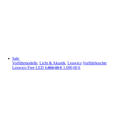
Sale
Vorführmodelle
,
Licht & Akustik
,
Leuwico
Vorführleuchte
Leuwico Free LED
1.866,00
€
1.090,00
€