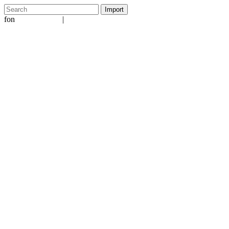
fon
|
+49 5231 601651
info@ergo-nomie.de