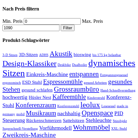
Nach Preis filtern
Min. Preis
Max. Preis
Filter
Produkt-Schlagwörter
Akustik
3D-Sitzen
bioswing
3-D Sitzen
ADHS
bis 175 kg belastbar
dynamisches
Design-Klassiker
Deskbike
Dualboiler
Sitzen
entspannen
Einkreis-Maschine
Entspannungssessel
Espressomühle
gesundes
ESD Stuhl
ergonomisch
gesund Arbeiten
Grossraumbüro
Stehen
gesund schlafen
Hand-Schnellverstellung
Kaffeemühle
hochwertig
Konferenz-
Hüsler Nest
Kinderstruhl
leolux
Konferenzraum
Stuhl
Konferenzstuhl
Lesesessel
made in
Openspace
Musikraum
nachhaltig
PID
germany
mobil
Steuerung
Stehleuchte
Rückenschmerzen
Sattelsitzen
Stizobjekt
Wohmmöbel
Vorführmodell
Superschnell-Verstellung
XXL-Stuhl
Zweikreis-Maschine