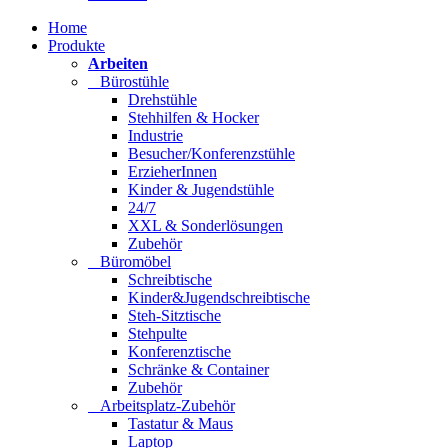
Home
Produkte
Arbeiten
Bürostühle
Drehstühle
Stehhilfen & Hocker
Industrie
Besucher/Konferenzstühle
ErzieherInnen
Kinder & Jugendstühle
24/7
XXL & Sonderlösungen
Zubehör
Büromöbel
Schreibtische
Kinder&Jugendschreibtische
Steh-Sitztische
Stehpulte
Konferenztische
Schränke & Container
Zubehör
Arbeitsplatz-Zubehör
Tastatur & Maus
Laptop