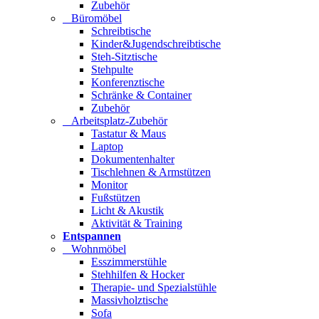
Zubehör
Büromöbel
Schreibtische
Kinder&Jugendschreibtische
Steh-Sitztische
Stehpulte
Konferenztische
Schränke & Container
Zubehör
Arbeitsplatz-Zubehör
Tastatur & Maus
Laptop
Dokumentenhalter
Tischlehnen & Armstützen
Monitor
Fußstützen
Licht & Akustik
Aktivität & Training
Entspannen
Wohnmöbel
Esszimmerstühle
Stehhilfen & Hocker
Therapie- und Spezialstühle
Massivholztische
Sofa