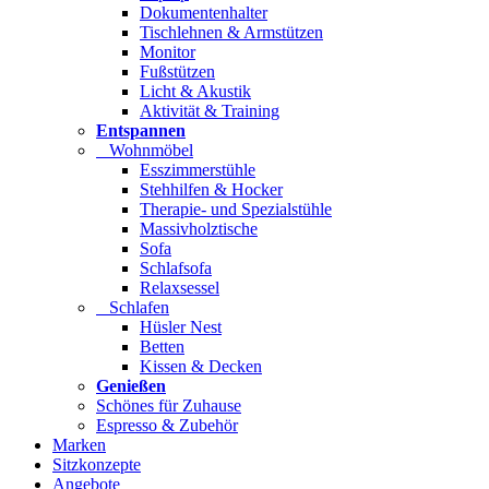
Dokumentenhalter
Tischlehnen & Armstützen
Monitor
Fußstützen
Licht & Akustik
Aktivität & Training
Entspannen
Wohnmöbel
Esszimmerstühle
Stehhilfen & Hocker
Therapie- und Spezialstühle
Massivholztische
Sofa
Schlafsofa
Relaxsessel
Schlafen
Hüsler Nest
Betten
Kissen & Decken
Genießen
Schönes für Zuhause
Espresso & Zubehör
Marken
Sitzkonzepte
Angebote