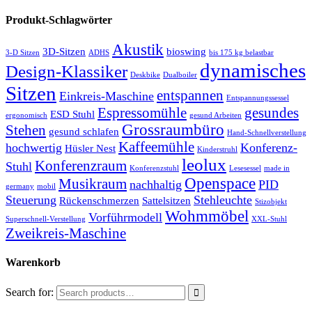
Produkt-Schlagwörter
Akustik
3D-Sitzen
bioswing
3-D Sitzen
ADHS
bis 175 kg belastbar
dynamisches
Design-Klassiker
Deskbike
Dualboiler
Sitzen
entspannen
Einkreis-Maschine
Entspannungssessel
Espressomühle
gesundes
ESD Stuhl
ergonomisch
gesund Arbeiten
Grossraumbüro
Stehen
gesund schlafen
Hand-Schnellverstellung
Kaffeemühle
hochwertig
Konferenz-
Hüsler Nest
Kinderstruhl
leolux
Konferenzraum
Stuhl
Konferenzstuhl
Lesesessel
made in
Openspace
Musikraum
nachhaltig
PID
germany
mobil
Steuerung
Stehleuchte
Rückenschmerzen
Sattelsitzen
Stizobjekt
Wohmmöbel
Vorführmodell
Superschnell-Verstellung
XXL-Stuhl
Zweikreis-Maschine
Warenkorb
Search for: