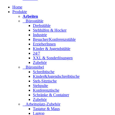
Home
Produkte
Arbeiten
Bürostühle
Drehstühle
Stehhilfen & Hocker
Industrie
Besucher/Konferenzstühle
ErzieherInnen
Kinder & Jugendstühle
24/7
XXL & Sonderlösungen
Zubehör
Büromöbel
Schreibtische
Kinder&Jugendschreibtische
Steh-Sitztische
Stehpulte
Konferenztische
Schränke & Container
Zubehör
Arbeitsplatz-Zubehör
Tastatur & Maus
Laptop