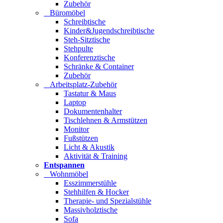
Zubehör
Büromöbel
Schreibtische
Kinder&Jugendschreibtische
Steh-Sitztische
Stehpulte
Konferenztische
Schränke & Container
Zubehör
Arbeitsplatz-Zubehör
Tastatur & Maus
Laptop
Dokumentenhalter
Tischlehnen & Armstützen
Monitor
Fußstützen
Licht & Akustik
Aktivität & Training
Entspannen
Wohnmöbel
Esszimmerstühle
Stehhilfen & Hocker
Therapie- und Spezialstühle
Massivholztische
Sofa