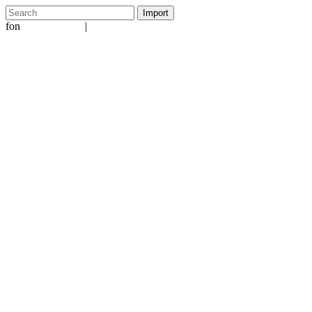
fon
|
+49 5231 601651
info@ergo-nomie.de