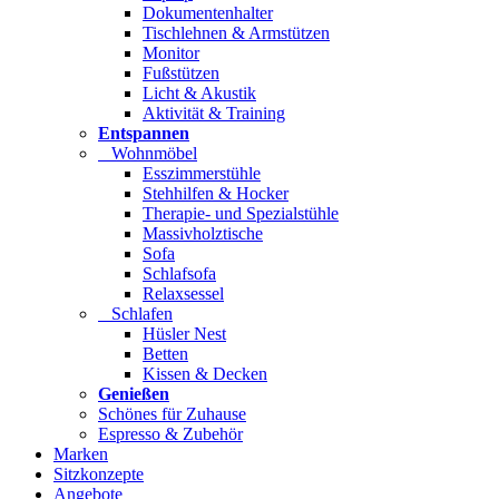
Dokumentenhalter
Tischlehnen & Armstützen
Monitor
Fußstützen
Licht & Akustik
Aktivität & Training
Entspannen
Wohnmöbel
Esszimmerstühle
Stehhilfen & Hocker
Therapie- und Spezialstühle
Massivholztische
Sofa
Schlafsofa
Relaxsessel
Schlafen
Hüsler Nest
Betten
Kissen & Decken
Genießen
Schönes für Zuhause
Espresso & Zubehör
Marken
Sitzkonzepte
Angebote