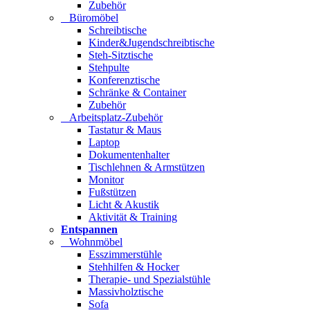
Zubehör
Büromöbel
Schreibtische
Kinder&Jugendschreibtische
Steh-Sitztische
Stehpulte
Konferenztische
Schränke & Container
Zubehör
Arbeitsplatz-Zubehör
Tastatur & Maus
Laptop
Dokumentenhalter
Tischlehnen & Armstützen
Monitor
Fußstützen
Licht & Akustik
Aktivität & Training
Entspannen
Wohnmöbel
Esszimmerstühle
Stehhilfen & Hocker
Therapie- und Spezialstühle
Massivholztische
Sofa