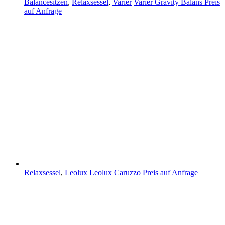
Balancesitzen
,
Relaxsessel
,
Varier
Varier Gravity Balans
Preis
auf Anfrage
Relaxsessel
,
Leolux
Leolux Caruzzo
Preis auf Anfrage