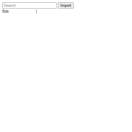
fon
|
+49 5231 601651
info@ergo-nomie.de