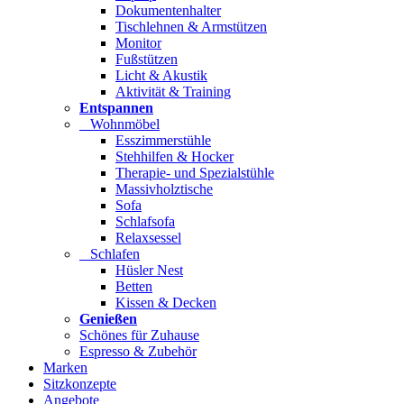
Dokumentenhalter
Tischlehnen & Armstützen
Monitor
Fußstützen
Licht & Akustik
Aktivität & Training
Entspannen
Wohnmöbel
Esszimmerstühle
Stehhilfen & Hocker
Therapie- und Spezialstühle
Massivholztische
Sofa
Schlafsofa
Relaxsessel
Schlafen
Hüsler Nest
Betten
Kissen & Decken
Genießen
Schönes für Zuhause
Espresso & Zubehör
Marken
Sitzkonzepte
Angebote