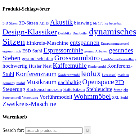
Produkt-Schlagwörter
Akustik
3D-Sitzen
bioswing
3-D Sitzen
ADHS
bis 175 kg belastbar
dynamisches
Design-Klassiker
Deskbike
Dualboiler
Sitzen
entspannen
Einkreis-Maschine
Entspannungssessel
Espressomühle
gesundes
ESD Stuhl
ergonomisch
gesund Arbeiten
Grossraumbüro
Stehen
gesund schlafen
Hand-Schnellverstellung
Kaffeemühle
hochwertig
Konferenz-
Hüsler Nest
Kinderstruhl
leolux
Konferenzraum
Stuhl
Konferenzstuhl
Lesesessel
made in
Openspace
Musikraum
nachhaltig
PID
germany
mobil
Steuerung
Stehleuchte
Rückenschmerzen
Sattelsitzen
Stizobjekt
Wohmmöbel
Vorführmodell
Superschnell-Verstellung
XXL-Stuhl
Zweikreis-Maschine
Warenkorb
Search for: