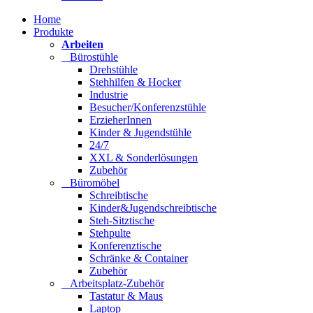
Home
Produkte
Arbeiten
Bürostühle
Drehstühle
Stehhilfen & Hocker
Industrie
Besucher/Konferenzstühle
ErzieherInnen
Kinder & Jugendstühle
24/7
XXL & Sonderlösungen
Zubehör
Büromöbel
Schreibtische
Kinder&Jugendschreibtische
Steh-Sitztische
Stehpulte
Konferenztische
Schränke & Container
Zubehör
Arbeitsplatz-Zubehör
Tastatur & Maus
Laptop