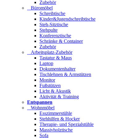
Zubehör
Büromöbel
Schreibtische
Kinder&Jugendschreibtische
Steh-Sitztische
Stehpulte
Konferenztische
Schränke & Container
Zubehör
Arbeitsplatz-Zubehör
Tastatur & Maus
Laptop
Dokumentenhalter
Tischlehnen & Armstützen
Monitor
Fußstützen
Licht & Akustik
Aktivität & Training
Entspannen
Wohnmöbel
Esszimmerstühle
Stehhilfen & Hocker
Therapie- und Spezialstühle
Massivholztische
Sofa