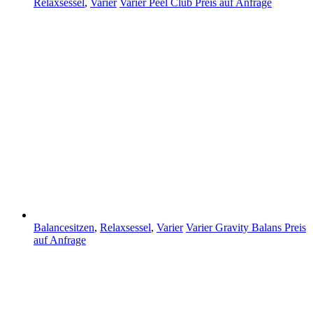
Relaxsessel
,
Varier
Varier Peel Club
Preis auf Anfrage
Balancesitzen
,
Relaxsessel
,
Varier
Varier Gravity Balans
Preis
auf Anfrage