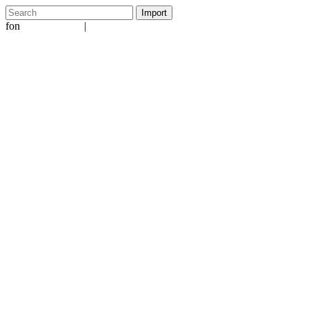
fon
|
+49 5231 601651
info@ergo-nomie.de