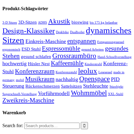
Produkt-Schlagwörter
Akustik
3D-Sitzen
bioswing
3-D Sitzen
ADHS
bis 175 kg belastbar
dynamisches
Design-Klassiker
Deskbike
Dualboiler
Sitzen
entspannen
Einkreis-Maschine
Entspannungssessel
Espressomühle
gesundes
ESD Stuhl
ergonomisch
gesund Arbeiten
Grossraumbüro
Stehen
gesund schlafen
Hand-Schnellverstellung
Kaffeemühle
hochwertig
Konferenz-
Hüsler Nest
Kinderstruhl
leolux
Konferenzraum
Stuhl
Konferenzstuhl
Lesesessel
made in
Openspace
Musikraum
nachhaltig
PID
germany
mobil
Steuerung
Stehleuchte
Rückenschmerzen
Sattelsitzen
Stizobjekt
Wohmmöbel
Vorführmodell
Superschnell-Verstellung
XXL-Stuhl
Zweikreis-Maschine
Warenkorb
Search for: