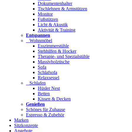
Dokumentenhalter
Tischlehnen & Armstützen
Monitor
Fußstützen
Licht & Akustik
Aktivität & Training
Entspannen
Wohnmöbel
Esszimmerstühle
Stehhilfen & Hocker
Therapie- und Spezialstühle
Massivholztische
Sofa
Schlafsofa
Relaxsessel
Schlafen
Hüsler Nest
Betten
Kissen & Decken
Genießen
Schönes für Zuhause
Espresso & Zubehör
Marken
Sitzkonzepte
Angebote