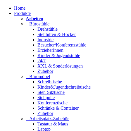
Home
Produkte
Arbeiten
Bürostühle
Drehstühle
Stehhilfen & Hocker
Industrie
Besucher/Konferenzstühle
ErzieherInnen
Kinder & Jugendstühle
24/7
XXL & Sonderlösungen
Zubehör
Büromöbel
Schreibtische
Kinder&Jugendschreibtische
Steh-Sitztische
Stehpulte
Konferenztische
Schränke & Container
Zubehör
Arbeitsplatz-Zubehör
Tastatur & Maus
Laptop