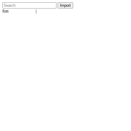
fon
|
+49 5231 601651
info@ergo-nomie.de