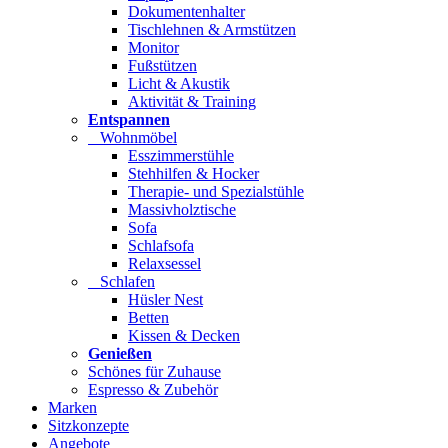
Dokumentenhalter
Tischlehnen & Armstützen
Monitor
Fußstützen
Licht & Akustik
Aktivität & Training
Entspannen
Wohnmöbel
Esszimmerstühle
Stehhilfen & Hocker
Therapie- und Spezialstühle
Massivholztische
Sofa
Schlafsofa
Relaxsessel
Schlafen
Hüsler Nest
Betten
Kissen & Decken
Genießen
Schönes für Zuhause
Espresso & Zubehör
Marken
Sitzkonzepte
Angebote