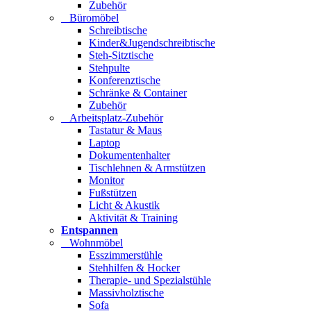
Zubehör
Büromöbel
Schreibtische
Kinder&Jugendschreibtische
Steh-Sitztische
Stehpulte
Konferenztische
Schränke & Container
Zubehör
Arbeitsplatz-Zubehör
Tastatur & Maus
Laptop
Dokumentenhalter
Tischlehnen & Armstützen
Monitor
Fußstützen
Licht & Akustik
Aktivität & Training
Entspannen
Wohnmöbel
Esszimmerstühle
Stehhilfen & Hocker
Therapie- und Spezialstühle
Massivholztische
Sofa