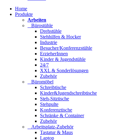
Home
Produkte
Arbeiten
Bürostühle
Drehstühle
Stehhilfen & Hocker
Industrie
Besucher/Konferenzstühle
ErzieherInnen
Kinder & Jugendstühle
24/7
XXL & Sonderlösungen
Zubehör
Büromöbel
Schreibtische
Kinder&Jugendschreibtische
Steh-Sitztische
Stehpulte
Konferenztische
Schränke & Container
Zubehör
Arbeitsplatz-Zubehör
Tastatur & Maus
Laptop