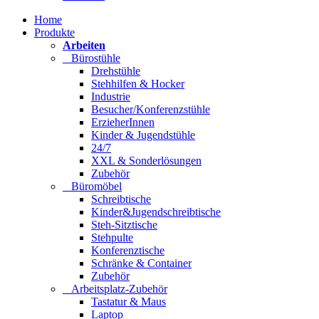
Home
Produkte
Arbeiten
Bürostühle
Drehstühle
Stehhilfen & Hocker
Industrie
Besucher/Konferenzstühle
ErzieherInnen
Kinder & Jugendstühle
24/7
XXL & Sonderlösungen
Zubehör
Büromöbel
Schreibtische
Kinder&Jugendschreibtische
Steh-Sitztische
Stehpulte
Konferenztische
Schränke & Container
Zubehör
Arbeitsplatz-Zubehör
Tastatur & Maus
Laptop