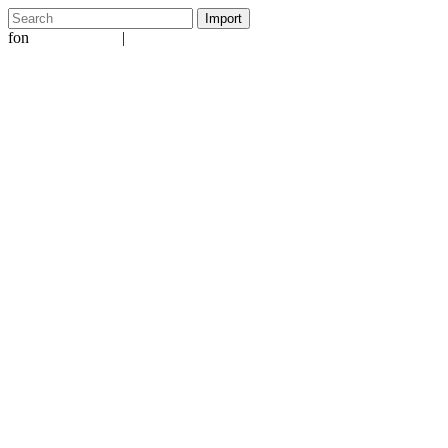
fon
|
+49 5231 601651
info@ergo-nomie.de