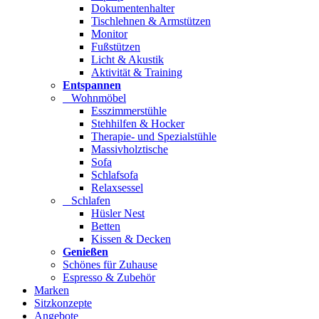
Dokumentenhalter
Tischlehnen & Armstützen
Monitor
Fußstützen
Licht & Akustik
Aktivität & Training
Entspannen
Wohnmöbel
Esszimmerstühle
Stehhilfen & Hocker
Therapie- und Spezialstühle
Massivholztische
Sofa
Schlafsofa
Relaxsessel
Schlafen
Hüsler Nest
Betten
Kissen & Decken
Genießen
Schönes für Zuhause
Espresso & Zubehör
Marken
Sitzkonzepte
Angebote