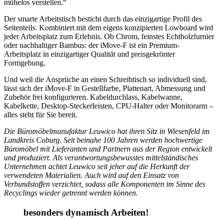
mühelos verstellen.“
Der smarte Arbeitstisch besticht durch das einzigartige Profil des
Seitenteils. Kombiniert mit dem eigens konzipierten Lowboard wird
jeder Arbeitsplatz zum Erlebnis. Ob Chrom, feinstes Echtholzfurnier
oder nachhaltiger Bambus: der iMove-F ist ein Premium-
Arbeitsplatz in einzigartiger Qualität und preisgekrönter
Formgebung.
Und weil die Ansprüche an einen Schreibtisch so individuell sind,
lässt sich der iMove-F in Gestellfarbe, Plattenart, Abmessung und
Zubehör frei konfigurieren. Kabeldurchlass, Kabelwanne,
Kabelkette, Desktop-Steckerleisten, CPU-Halter oder Monitorarm –
alles steht für Sie bereit.
Die Büromöbelmanufaktur Leuwico hat ihren Sitz in Wiesenfeld im
Landkreis Coburg. Seit beinahe 100 Jahren werden hochwertige
Büromöbel mit Lieferanten und Partnern aus der Region entwickelt
und produziert. Als verantwortungsbewusstes mittelständisches
Unternehmen achtet Leuwico seit jeher auf die Herkunft der
verwendeten Materialien. Auch wird auf den Einsatz von
Verbundstoffen verzichtet, sodass alle Komponenten im Sinne des
Recyclings wieder getrennt werden können.
besonders dynamisch Arbeiten!