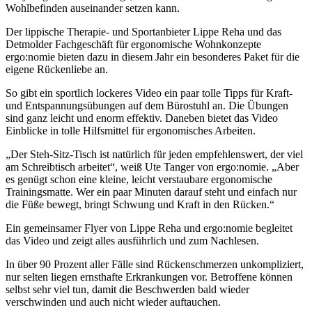
Wohlbefinden auseinander setzen kann.
Der lippische Therapie- und Sportanbieter Lippe Reha und das
Detmolder Fachgeschäft für ergonomische Wohnkonzepte
ergo:nomie bieten dazu in diesem Jahr ein besonderes Paket für die
eigene Rückenliebe an.
So gibt ein sportlich lockeres Video ein paar tolle Tipps für Kraft-
und Entspannungsübungen auf dem Bürostuhl an. Die Übungen
sind ganz leicht und enorm effektiv. Daneben bietet das Video
Einblicke in tolle Hilfsmittel für ergonomisches Arbeiten.
„Der Steh-Sitz-Tisch ist natürlich für jeden empfehlenswert, der viel
am Schreibtisch arbeitet“, weiß Ute Tanger von ergo:nomie. „Aber
es genügt schon eine kleine, leicht verstaubare ergonomische
Trainingsmatte. Wer ein paar Minuten darauf steht und einfach nur
die Füße bewegt, bringt Schwung und Kraft in den Rücken.“
Ein gemeinsamer Flyer von Lippe Reha und ergo:nomie begleitet
das Video und zeigt alles ausführlich und zum Nachlesen.
In über 90 Prozent aller Fälle sind Rückenschmerzen unkompliziert,
nur selten liegen ernsthafte Erkrankungen vor. Betroffene können
selbst sehr viel tun, damit die Beschwerden bald wieder
verschwinden und auch nicht wieder auftauchen.