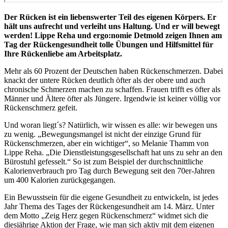
Der Rücken ist ein liebenswerter Teil des eigenen Körpers. Er
hält uns aufrecht und verleiht uns Haltung. Und er will bewegt
werden! Lippe Reha und ergo:nomie Detmold zeigen Ihnen am
Tag der Rückengesundheit tolle Übungen und Hilfsmittel für
Ihre Rückenliebe am Arbeitsplatz.
Mehr als 60 Prozent der Deutschen haben Rückenschmerzen. Dabei
knackt der untere Rücken deutlich öfter als der obere und auch
chronische Schmerzen machen zu schaffen. Frauen trifft es öfter als
Männer und Ältere öfter als Jüngere. Irgendwie ist keiner völlig vor
Rückenschmerz gefeit.
Und woran liegt´s? Natürlich, wir wissen es alle: wir bewegen uns
zu wenig. „Bewegungsmangel ist nicht der einzige Grund für
Rückenschmerzen, aber ein wichtiger“, so Melanie Thamm von
Lippe Reha. „Die Dienstleistungsgesellschaft hat uns zu sehr an den
Bürostuhl gefesselt.“ So ist zum Beispiel der durchschnittliche
Kalorienverbrauch pro Tag durch Bewegung seit den 70er-Jahren
um 400 Kalorien zurückgegangen.
Ein Bewusstsein für die eigene Gesundheit zu entwickeln, ist jedes
Jahr Thema des Tages der Rückengesundheit am 14. März. Unter
dem Motto „Zeig Herz gegen Rückenschmerz“ widmet sich die
diesjährige Aktion der Frage, wie man sich aktiv mit dem eigenen