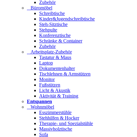
Zubehör
Büromöbel
Schreibtische
Kinder&Jugendschreibtische
Steh-Sitztische
Stehpulte
Konferenztische
Schränke & Container
Zubehör
Arbeitsplatz-Zubehör
Tastatur & Maus
Laptop
Dokumentenhalter
Tischlehnen & Armstützen
Monitor
Fußstützen
Licht & Akustik
Aktivität & Training
Entspannen
Wohnmöbel
Esszimmerstühle
Stehhilfen & Hocker
Therapie- und Spezialstühle
Massivholztische
Sofa