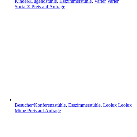
Kinder&Jugendstühle
,
Esszimmerstühle
,
Varier
Varier
Social®
Preis auf Anfrage
Besucher/Konferenzstühle
,
Esszimmerstühle
,
Leolux
Leolux
Mime
Preis auf Anfrage