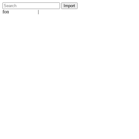
fon
|
+49 5231 601651
info@ergo-nomie.de