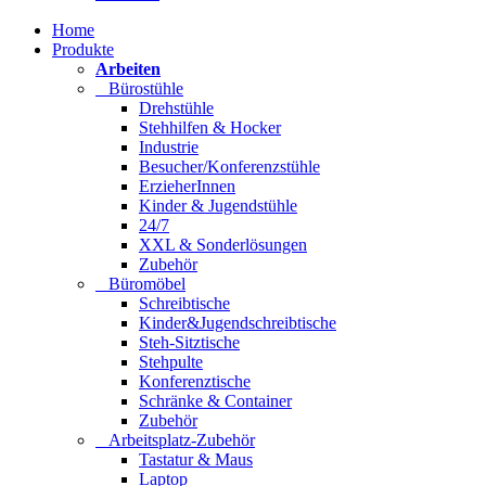
Home
Produkte
Arbeiten
Bürostühle
Drehstühle
Stehhilfen & Hocker
Industrie
Besucher/Konferenzstühle
ErzieherInnen
Kinder & Jugendstühle
24/7
XXL & Sonderlösungen
Zubehör
Büromöbel
Schreibtische
Kinder&Jugendschreibtische
Steh-Sitztische
Stehpulte
Konferenztische
Schränke & Container
Zubehör
Arbeitsplatz-Zubehör
Tastatur & Maus
Laptop