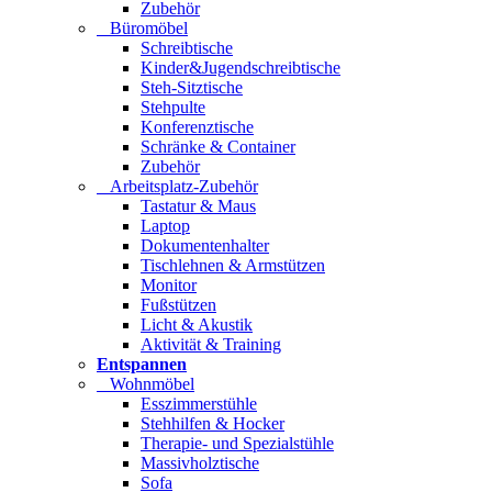
Zubehör
Büromöbel
Schreibtische
Kinder&Jugendschreibtische
Steh-Sitztische
Stehpulte
Konferenztische
Schränke & Container
Zubehör
Arbeitsplatz-Zubehör
Tastatur & Maus
Laptop
Dokumentenhalter
Tischlehnen & Armstützen
Monitor
Fußstützen
Licht & Akustik
Aktivität & Training
Entspannen
Wohnmöbel
Esszimmerstühle
Stehhilfen & Hocker
Therapie- und Spezialstühle
Massivholztische
Sofa