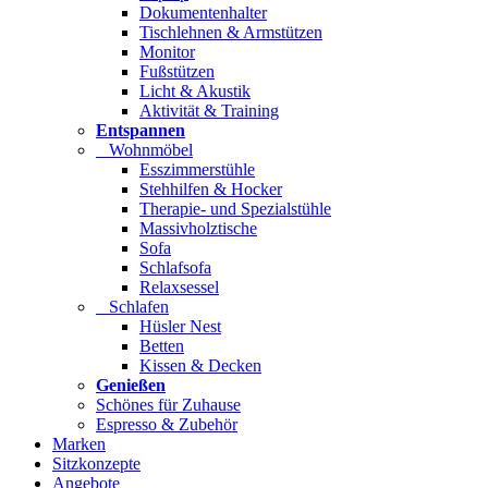
Dokumentenhalter
Tischlehnen & Armstützen
Monitor
Fußstützen
Licht & Akustik
Aktivität & Training
Entspannen
Wohnmöbel
Esszimmerstühle
Stehhilfen & Hocker
Therapie- und Spezialstühle
Massivholztische
Sofa
Schlafsofa
Relaxsessel
Schlafen
Hüsler Nest
Betten
Kissen & Decken
Genießen
Schönes für Zuhause
Espresso & Zubehör
Marken
Sitzkonzepte
Angebote