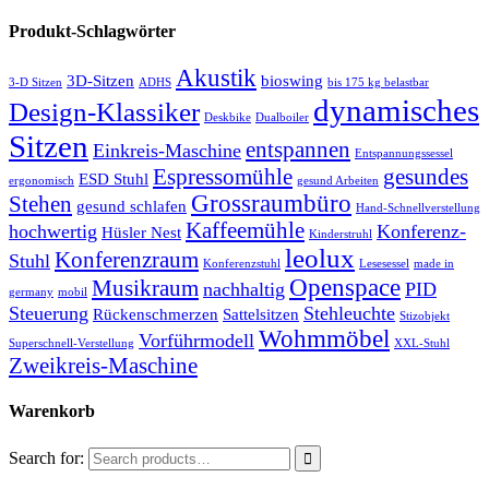
Produkt-Schlagwörter
Akustik
3D-Sitzen
bioswing
3-D Sitzen
ADHS
bis 175 kg belastbar
dynamisches
Design-Klassiker
Deskbike
Dualboiler
Sitzen
entspannen
Einkreis-Maschine
Entspannungssessel
Espressomühle
gesundes
ESD Stuhl
ergonomisch
gesund Arbeiten
Grossraumbüro
Stehen
gesund schlafen
Hand-Schnellverstellung
Kaffeemühle
hochwertig
Konferenz-
Hüsler Nest
Kinderstruhl
leolux
Konferenzraum
Stuhl
Konferenzstuhl
Lesesessel
made in
Openspace
Musikraum
nachhaltig
PID
germany
mobil
Steuerung
Stehleuchte
Rückenschmerzen
Sattelsitzen
Stizobjekt
Wohmmöbel
Vorführmodell
Superschnell-Verstellung
XXL-Stuhl
Zweikreis-Maschine
Warenkorb
Search for: