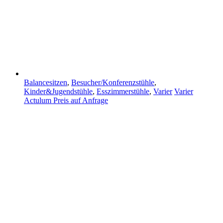
Balancesitzen
,
Besucher/Konferenzstühle
,
Kinder&Jugendstühle
,
Esszimmerstühle
,
Varier
Varier
Actulum
Preis auf Anfrage