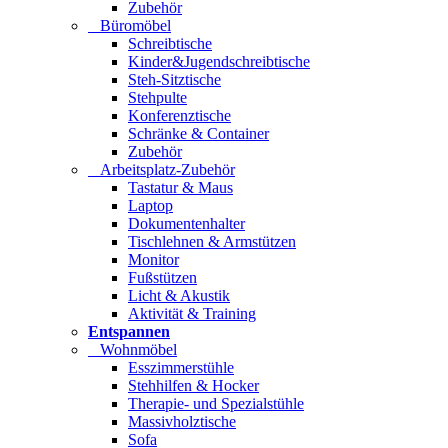
Zubehör
Büromöbel
Schreibtische
Kinder&Jugendschreibtische
Steh-Sitztische
Stehpulte
Konferenztische
Schränke & Container
Zubehör
Arbeitsplatz-Zubehör
Tastatur & Maus
Laptop
Dokumentenhalter
Tischlehnen & Armstützen
Monitor
Fußstützen
Licht & Akustik
Aktivität & Training
Entspannen
Wohnmöbel
Esszimmerstühle
Stehhilfen & Hocker
Therapie- und Spezialstühle
Massivholztische
Sofa