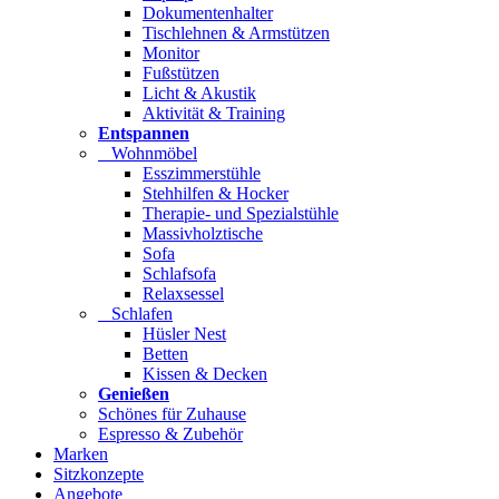
Dokumentenhalter
Tischlehnen & Armstützen
Monitor
Fußstützen
Licht & Akustik
Aktivität & Training
Entspannen
Wohnmöbel
Esszimmerstühle
Stehhilfen & Hocker
Therapie- und Spezialstühle
Massivholztische
Sofa
Schlafsofa
Relaxsessel
Schlafen
Hüsler Nest
Betten
Kissen & Decken
Genießen
Schönes für Zuhause
Espresso & Zubehör
Marken
Sitzkonzepte
Angebote