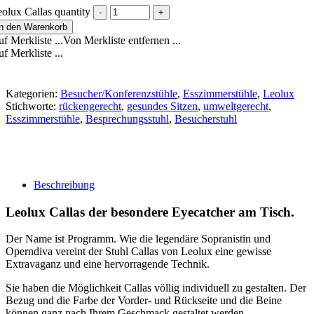
olux Callas quantity
In den Warenkorb
f Merkliste ...
Von Merkliste entfernen ...
f Merkliste ...
Kategorien:
Besucher/Konferenzstühle
,
Esszimmerstühle
,
Leolux
Stichworte:
rückengerecht
,
gesundes Sitzen
,
umweltgerecht
,
Esszimmerstühle
,
Besprechungsstuhl
,
Besucherstuhl
Beschreibung
Leolux Callas der besondere Eyecatcher am Tisch.
Der Name ist Programm. Wie die legendäre Sopranistin und
Operndiva vereint der Stuhl Callas von Leolux eine gewisse
Extravaganz und eine hervorragende Technik.
Sie haben die Möglichkeit Callas völlig individuell zu gestalten. Der
Bezug und die Farbe der Vorder- und Rückseite und die Beine
können ganz nach Ihrem Geschmack gestaltet werden.