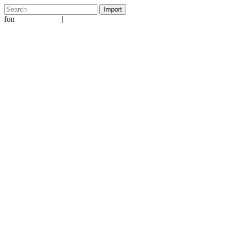
fon
|
+49 5231 601651
info@ergo-nomie.de