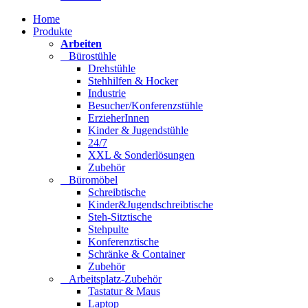
Home
Produkte
Arbeiten
Bürostühle
Drehstühle
Stehhilfen & Hocker
Industrie
Besucher/Konferenzstühle
ErzieherInnen
Kinder & Jugendstühle
24/7
XXL & Sonderlösungen
Zubehör
Büromöbel
Schreibtische
Kinder&Jugendschreibtische
Steh-Sitztische
Stehpulte
Konferenztische
Schränke & Container
Zubehör
Arbeitsplatz-Zubehör
Tastatur & Maus
Laptop