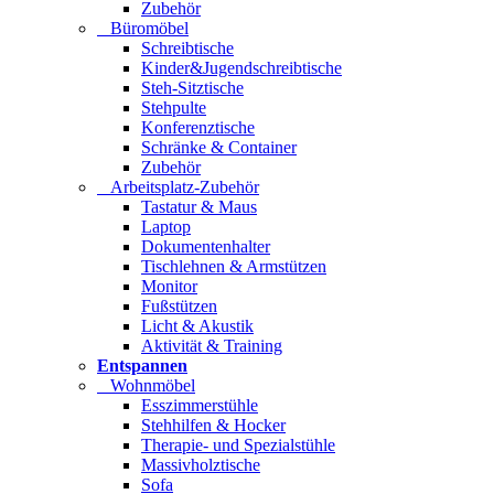
Zubehör
Büromöbel
Schreibtische
Kinder&Jugendschreibtische
Steh-Sitztische
Stehpulte
Konferenztische
Schränke & Container
Zubehör
Arbeitsplatz-Zubehör
Tastatur & Maus
Laptop
Dokumentenhalter
Tischlehnen & Armstützen
Monitor
Fußstützen
Licht & Akustik
Aktivität & Training
Entspannen
Wohnmöbel
Esszimmerstühle
Stehhilfen & Hocker
Therapie- und Spezialstühle
Massivholztische
Sofa