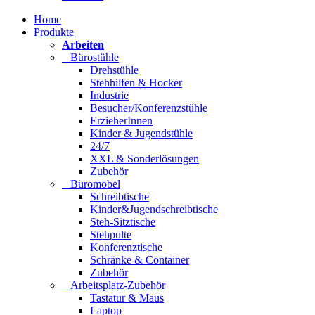
Home
Produkte
Arbeiten
Bürostühle
Drehstühle
Stehhilfen & Hocker
Industrie
Besucher/Konferenzstühle
ErzieherInnen
Kinder & Jugendstühle
24/7
XXL & Sonderlösungen
Zubehör
Büromöbel
Schreibtische
Kinder&Jugendschreibtische
Steh-Sitztische
Stehpulte
Konferenztische
Schränke & Container
Zubehör
Arbeitsplatz-Zubehör
Tastatur & Maus
Laptop