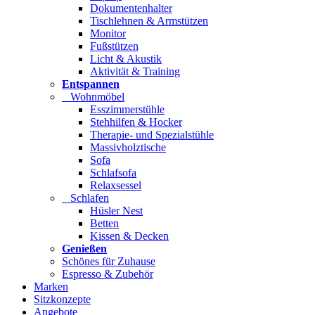
Dokumentenhalter
Tischlehnen & Armstützen
Monitor
Fußstützen
Licht & Akustik
Aktivität & Training
Entspannen
Wohnmöbel
Esszimmerstühle
Stehhilfen & Hocker
Therapie- und Spezialstühle
Massivholztische
Sofa
Schlafsofa
Relaxsessel
Schlafen
Hüsler Nest
Betten
Kissen & Decken
Genießen
Schönes für Zuhause
Espresso & Zubehör
Marken
Sitzkonzepte
Angebote