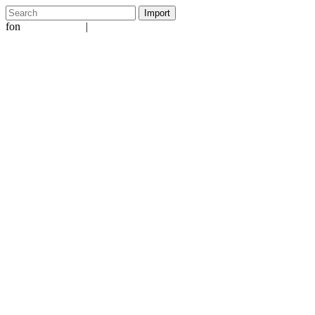
fon
|
+49 5231 601651
info@ergo-nomie.de