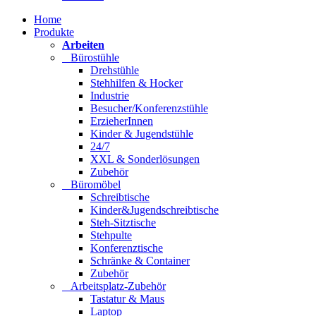
Home
Produkte
Arbeiten
Bürostühle
Drehstühle
Stehhilfen & Hocker
Industrie
Besucher/Konferenzstühle
ErzieherInnen
Kinder & Jugendstühle
24/7
XXL & Sonderlösungen
Zubehör
Büromöbel
Schreibtische
Kinder&Jugendschreibtische
Steh-Sitztische
Stehpulte
Konferenztische
Schränke & Container
Zubehör
Arbeitsplatz-Zubehör
Tastatur & Maus
Laptop