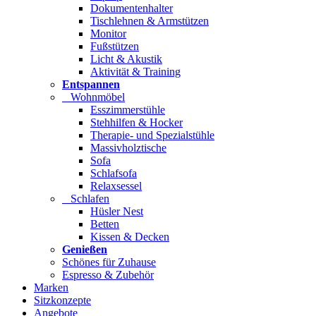
Dokumentenhalter
Tischlehnen & Armstützen
Monitor
Fußstützen
Licht & Akustik
Aktivität & Training
Entspannen
Wohnmöbel
Esszimmerstühle
Stehhilfen & Hocker
Therapie- und Spezialstühle
Massivholztische
Sofa
Schlafsofa
Relaxsessel
Schlafen
Hüsler Nest
Betten
Kissen & Decken
Genießen
Schönes für Zuhause
Espresso & Zubehör
Marken
Sitzkonzepte
Angebote