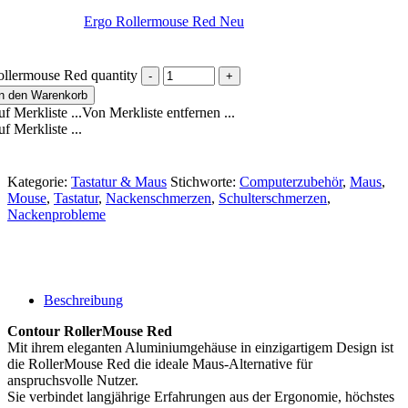
Ergo Rollermouse Red Neu
llermouse Red quantity
In den Warenkorb
f Merkliste ...
Von Merkliste entfernen ...
f Merkliste ...
Kategorie:
Tastatur & Maus
Stichworte:
Computerzubehör
,
Maus
,
Mouse
,
Tastatur
,
Nackenschmerzen
,
Schulterschmerzen
,
Nackenprobleme
Beschreibung
Contour RollerMouse Red
Mit ihrem eleganten Aluminiumgehäuse in einzigartigem Design ist
die RollerMouse Red die ideale Maus-Alternative für
anspruchsvolle Nutzer.
Sie verbindet langjährige Erfahrungen aus der Ergonomie, höchstes