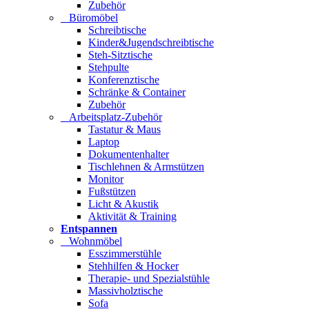
Zubehör
Büromöbel
Schreibtische
Kinder&Jugendschreibtische
Steh-Sitztische
Stehpulte
Konferenztische
Schränke & Container
Zubehör
Arbeitsplatz-Zubehör
Tastatur & Maus
Laptop
Dokumentenhalter
Tischlehnen & Armstützen
Monitor
Fußstützen
Licht & Akustik
Aktivität & Training
Entspannen
Wohnmöbel
Esszimmerstühle
Stehhilfen & Hocker
Therapie- und Spezialstühle
Massivholztische
Sofa