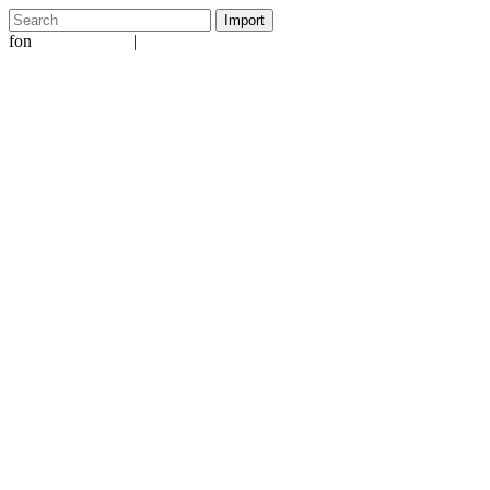
fon
|
+49 5231 601651
info@ergo-nomie.de