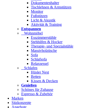
Dokumentenhalter
Tischlehnen & Armstützen
Monitor
Fußstützen
Licht & Akustik
Aktivität & Training
Entspannen
Wohnmöbel
Esszimmerstühle
Stehhilfen & Hocker
Therapie- und Spezialstühle
Massivholztische
Sofa
Schlafsofa
Relaxsessel
Schlafen
Hüsler Nest
Betten
Kissen & Decken
Genießen
Schönes für Zuhause
Espresso & Zubehör
Marken
Sitzkonzepte
Angebote