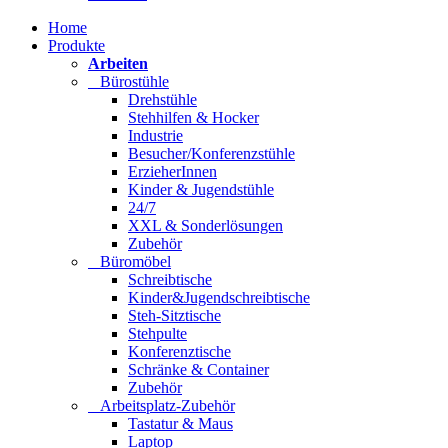
Home
Produkte
Arbeiten
Bürostühle
Drehstühle
Stehhilfen & Hocker
Industrie
Besucher/Konferenzstühle
ErzieherInnen
Kinder & Jugendstühle
24/7
XXL & Sonderlösungen
Zubehör
Büromöbel
Schreibtische
Kinder&Jugendschreibtische
Steh-Sitztische
Stehpulte
Konferenztische
Schränke & Container
Zubehör
Arbeitsplatz-Zubehör
Tastatur & Maus
Laptop