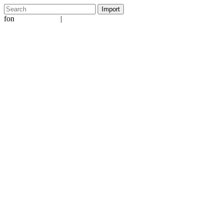
fon
|
+49 5231 601651
info@ergo-nomie.de