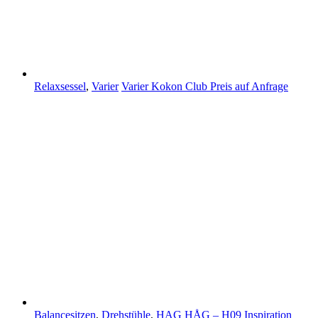
Relaxsessel
,
Varier
Varier Kokon Club
Preis auf Anfrage
Balancesitzen
,
Drehstühle
,
HAG
HÅG – H09 Inspiration