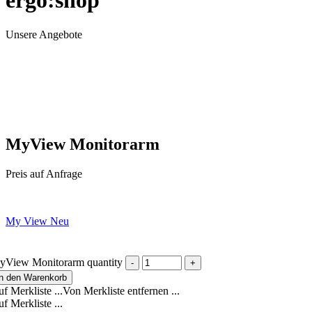
ergo:shop
Unsere Angebote
MyView Monitorarm
Preis auf Anfrage
My View Neu
yView Monitorarm quantity
In den Warenkorb
f Merkliste ...
Von Merkliste entfernen ...
f Merkliste ...