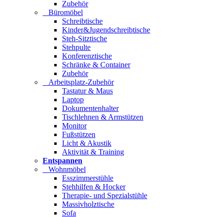
Zubehör
Büromöbel
Schreibtische
Kinder&Jugendschreibtische
Steh-Sitztische
Stehpulte
Konferenztische
Schränke & Container
Zubehör
Arbeitsplatz-Zubehör
Tastatur & Maus
Laptop
Dokumentenhalter
Tischlehnen & Armstützen
Monitor
Fußstützen
Licht & Akustik
Aktivität & Training
Entspannen
Wohnmöbel
Esszimmerstühle
Stehhilfen & Hocker
Therapie- und Spezialstühle
Massivholztische
Sofa